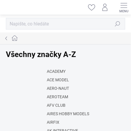
Přejít
na
obsah
Hledat
Domů
Všechny značky A-Z
ACADEMY
ACE MODEL
AERO-NAUT
AEROTEAM
AFV CLUB
AIRES HOBBY MODELS
AIRFIX
AK INTERACTIVE