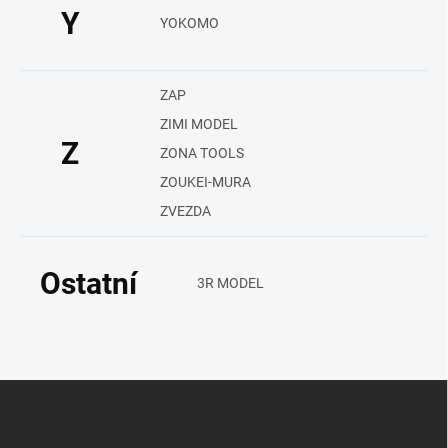
Y
YOKOMO
ZAP
ZIMI MODEL
Z
ZONA TOOLS
ZOUKEI-MURA
ZVEZDA
Ostatní
3R MODEL
Z
á
p