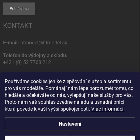
Přihlásit se
KONTAKT
E-mail:
htmodel@htmodel.sk
Telefon do výdejny a skladu:
+421 (0) 52 7768 212
Poštovní / Odběrná adresa:
Používáme cookies jen ke zlepšování služeb a sortimentu
HT model
pro vás modeláře. Pomáhají nám lépe porozumět tomu, co
Na letisko 49
hledáte a očekáváte od nás, vylepšují naše služby pro vás.
058 01 Poprad
Proto nám váš souhlas zvedne náladu a usnadní práci,
Slovenská Republika
která povede k vaší vyšší spokojenosti.
Viac informácií
Nastavení
Copyright 2026
HT model
. Všechna práva vyhrazena.
Upravit nastavení