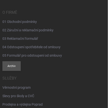
a
t
í
O FIRMĚ
01 Obchodní podmínky
02 Záruční a reklamační podmínky
03 Reklamační formulář
04 Odstoupení spotřebitele od smlouvy
05 Formulář pro odstoupení od smlouvy
Archiv
SLUŽBY
Věrnostní program
Slevy pro školy a CVČ
Prodejna a výdejna Poprad