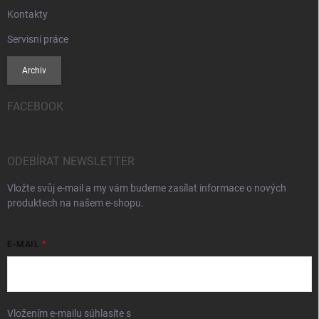
Kontakty
Servisní práce
Archiv
FACEBOOK
ODEBÍRAT NEWSLETTER
Vložte svůj e-mail a my vám budeme zasílat informace o nových
produktech na našem e-shopu.
E-MAIL
Vložením e-mailu súhlasíte s
podmienkami ochrany osobných údajov