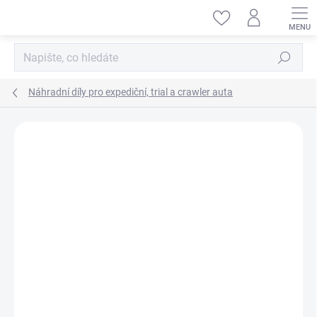
Přejít
na
obsah
Hledat
Náhradní díly pro expediční, trial a crawler auta
ZNAČKA:
DF-MODELS