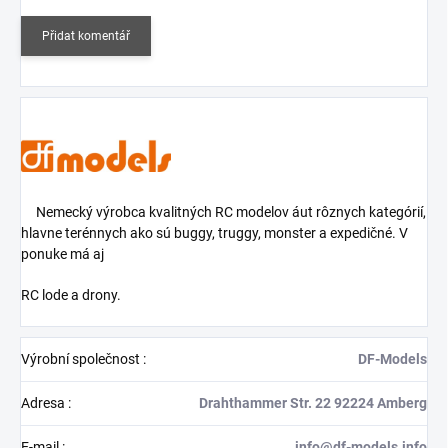
Přidat komentář
Nemecký výrobca kvalitných RC modelov áut rôznych kategórií,
hlavne terénnych ako sú buggy, truggy, monster a expedičné. V
ponuke má aj
RC lode a drony.
Výrobní společnost
:
DF-Models
Adresa
:
Drahthammer Str. 22 92224 Amberg
E-mail
:
info@df-models.info