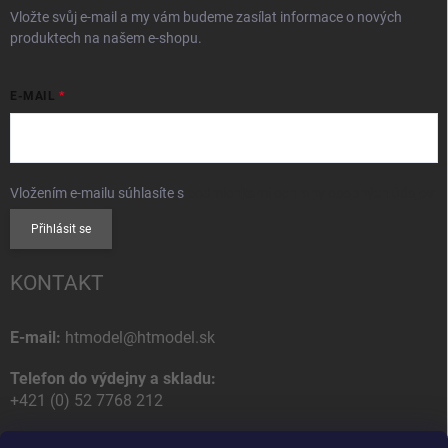
Vložte svůj e-mail a my vám budeme zasílat informace o nových
produktech na našem e-shopu.
E-MAIL
Vložením e-mailu súhlasíte s
podmienkami ochrany osobných údajov
Přihlásit se
KONTAKT
E-mail:
htmodel@htmodel.sk
Telefon do výdejny a skladu:
+421 (0) 52 7768 212
Poštovní / Odběrná adresa: