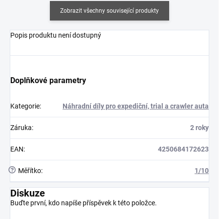
Zobrazit všechny související produkty
Popis produktu není dostupný
Doplňkové parametry
Kategorie
:
Náhradní díly pro expediční, trial a crawler auta
Záruka
:
2 roky
EAN
:
4250684172623
?
Měřítko
:
1/10
Diskuze
Buďte první, kdo napíše příspěvek k této položce.