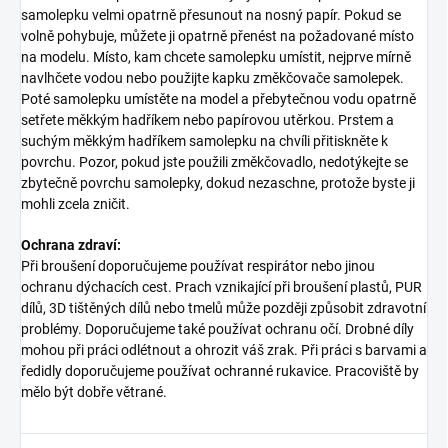
samolepku velmi opatrně přesunout na nosný papír. Pokud se
volně pohybuje, můžete ji opatrně přenést na požadované místo
na modelu. Místo, kam chcete samolepku umístit, nejprve mírně
navlhčete vodou nebo použijte kapku změkčovače samolepek.
Poté samolepku umístěte na model a přebytečnou vodu opatrně
setřete měkkým hadříkem nebo papírovou utěrkou. Prstem a
suchým měkkým hadříkem samolepku na chvíli přitiskněte k
povrchu. Pozor, pokud jste použili změkčovadlo, nedotýkejte se
zbytečně povrchu samolepky, dokud nezaschne, protože byste ji
mohli zcela zničit.
Ochrana zdraví:
Při broušení doporučujeme používat respirátor nebo jinou
ochranu dýchacích cest. Prach vznikající při broušení plastů, PUR
dílů, 3D tištěných dílů nebo tmelů může později způsobit zdravotní
problémy. Doporučujeme také používat ochranu očí. Drobné díly
mohou při práci odlétnout a ohrozit váš zrak. Při práci s barvami a
ředidly doporučujeme používat ochranné rukavice. Pracoviště by
mělo být dobře větrané.