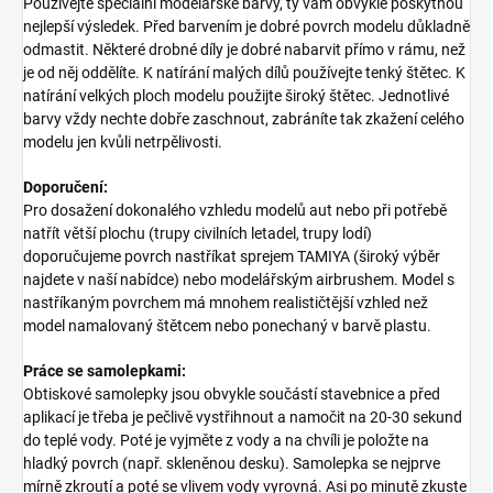
Používejte speciální modelářské barvy, ty vám obvykle poskytnou
nejlepší výsledek. Před barvením je dobré povrch modelu důkladně
odmastit. Některé drobné díly je dobré nabarvit přímo v rámu, než
je od něj oddělíte. K natírání malých dílů používejte tenký štětec. K
natírání velkých ploch modelu použijte široký štětec. Jednotlivé
barvy vždy nechte dobře zaschnout, zabráníte tak zkažení celého
modelu jen kvůli netrpělivosti.
Doporučení:
Pro dosažení dokonalého vzhledu modelů aut nebo při potřebě
natřít větší plochu (trupy civilních letadel, trupy lodí)
doporučujeme povrch nastříkat sprejem TAMIYA (široký výběr
najdete v naší nabídce) nebo modelářským airbrushem. Model s
nastříkaným povrchem má mnohem realističtější vzhled než
model namalovaný štětcem nebo ponechaný v barvě plastu.
Práce se samolepkami:
Obtiskové samolepky jsou obvykle součástí stavebnice a před
aplikací je třeba je pečlivě vystřihnout a namočit na 20-30 sekund
do teplé vody. Poté je vyjměte z vody a na chvíli je položte na
hladký povrch (např. skleněnou desku). Samolepka se nejprve
mírně zkroutí a poté se vlivem vody vyrovná. Asi po minutě zkuste