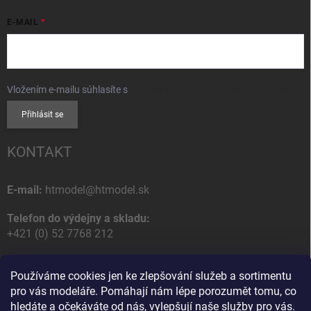
E-MAIL
Vložením e-mailu súhlasíte s
podmienkami ochrany osobných údajov
Přihlásit se
KONTAKT
E-mail:
htmodel@htmodel.sk
Telefon do výdejny a skladu:
+421 (0) 52 7768 212
Poštovní / Odběrná adresa:
Používáme cookies jen ke zlepšování služeb a sortimentu
HT model
pro vás modeláře. Pomáhají nám lépe porozumět tomu, co
Na letisko 49
hledáte a očekáváte od nás, vylepšují naše služby pro vás.
058 01 Poprad