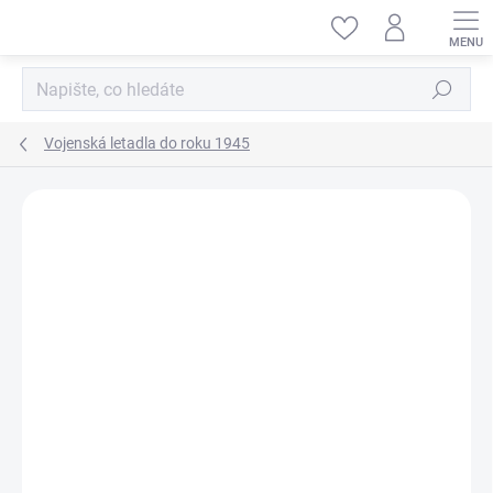
Přejít
na
obsah
Hledat
Vojenská letadla do roku 1945
ZNAČKA:
BRENGUN