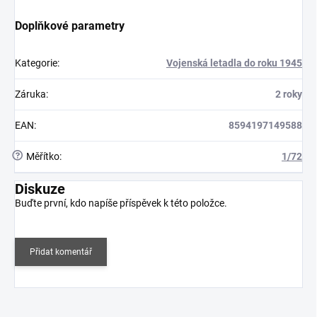
Doplňkové parametry
Kategorie
:
Vojenská letadla do roku 1945
Záruka
:
2 roky
EAN
:
8594197149588
?
Měřítko
:
1/72
Diskuze
Buďte první, kdo napíše příspěvek k této položce.
Přidat komentář