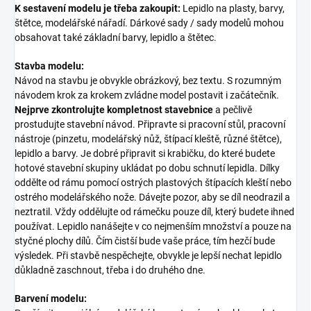
K sestavení modelu je třeba zakoupit:
Lepidlo na plasty, barvy,
štětce, modelářské nářadí. Dárkové sady / sady modelů mohou
obsahovat také základní barvy, lepidlo a štětec.
Stavba modelu:
Návod na stavbu je obvykle obrázkový, bez textu. S rozumným
návodem krok za krokem zvládne model postavit i začátečník.
Nejprve zkontrolujte kompletnost stavebnice
a pečlivě
prostudujte stavební návod. Připravte si pracovní stůl, pracovní
nástroje (pinzetu, modelářský nůž, štípací kleště, různé štětce),
lepidlo a barvy. Je dobré připravit si krabičku, do které budete
hotové stavební skupiny ukládat po dobu schnutí lepidla. Dílky
oddělte od rámu pomocí ostrých plastových štípacích kleští nebo
ostrého modelářského nože. Dávejte pozor, aby se díl neodrazil a
neztratil. Vždy oddělujte od rámečku pouze díl, který budete ihned
používat. Lepidlo nanášejte v co nejmenším množství a pouze na
styčné plochy dílů. Čím čistší bude vaše práce, tím hezčí bude
výsledek. Při stavbě nespěchejte, obvykle je lepší nechat lepidlo
důkladně zaschnout, třeba i do druhého dne.
Barvení modelu: