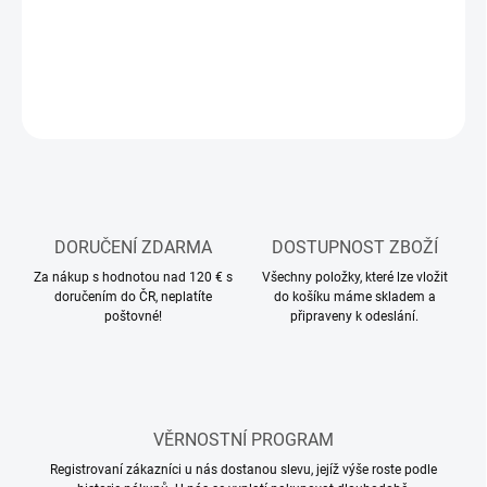
Stavebnice plastového modelu letadla
DETAILNÍ INFORMACE
ZEPTAT SE
HLÍDAT
DORUČENÍ ZDARMA
DOSTUPNOST ZBOŽÍ
Za nákup s hodnotou nad 120 € s
Všechny položky, které lze vložit
doručením do ČR, neplatíte
do košíku máme skladem a
poštovné!
připraveny k odeslání.
VĚRNOSTNÍ PROGRAM
Registrovaní zákazníci u nás dostanou slevu, jejíž výše roste podle