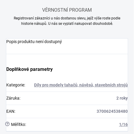
VĚRNOSTNÍ PROGRAM
Registrovaní zákazníci u nás dostanou slevu, jejíž výše roste podle
historie nákupů. U nás se vyplatí nakupovat dlouhodobě.
Popis produktu není dostupný
Doplňkové parametry
Kategorie
:
Díly pro modely tahačů, návěsů, stavebních strojů
Záruka
:
2 roky
EAN
:
3700624538480
?
Měřítko
:
1/16