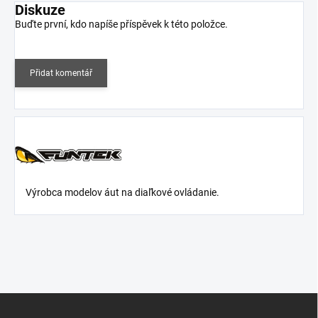
Diskuze
Buďte první, kdo napíše příspěvek k této položce.
Přidat komentář
V
ýrobca modelov áut na diaľkové ovládanie.
Z
á