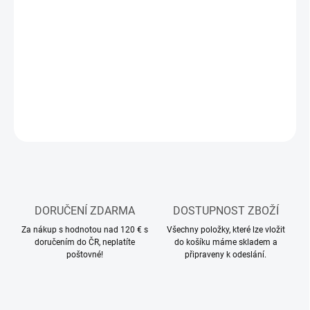
12.8.2026
MOŽNOSTI
DORUČENÍ
−
+
Přidat do košíku
ZEPTAT SE
HLÍDAT
DORUČENÍ ZDARMA
DOSTUPNOST ZBOŽÍ
Za nákup s hodnotou nad 120 € s
Všechny položky, které lze vložit
doručením do ČR, neplatíte
do košíku máme skladem a
poštovné!
připraveny k odeslání.