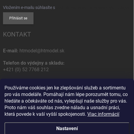
Vložením e-mailu súhlasíte s
podmienkami ochrany osobných údajov
Přihlásit se
KONTAKT
E-mail:
htmodel@htmodel.sk
Telefon do výdejny a skladu:
+421 (0) 52 7768 212
Poštovní / Odběrná adresa:
Používáme cookies jen ke zlepšování služeb a sortimentu
HT model
pro vás modeláře. Pomáhají nám lépe porozumět tomu, co
Na letisko 49
hledáte a očekáváte od nás, vylepšují naše služby pro vás.
058 01 Poprad
Proto nám váš souhlas zvedne náladu a usnadní práci,
Slovenská Republika
která povede k vaší vyšší spokojenosti.
Viac informácií
Nastavení