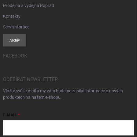
Prodejna a výdejna Poprad
Kontakty
Servisní práce
Archiv
FACEBOOK
ODEBÍRAT NEWSLETTER
Vložte svůj e-mail a my vám budeme zasílat informace o nových
produktech na našem e-shopu.
E-MAIL