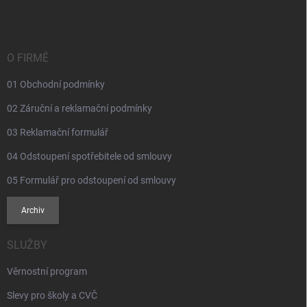
p
a
t
í
O FIRMĚ
01 Obchodní podmínky
02 Záruční a reklamační podmínky
03 Reklamační formulář
04 Odstoupení spotřebitele od smlouvy
05 Formulář pro odstoupení od smlouvy
Archiv
SLUŽBY
Věrnostní program
Slevy pro školy a CVČ