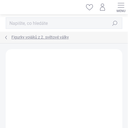
Přejít
na
obsah
Hledat
Figurky vojáků z 2. světové války
ZNAČKA:
MINIART