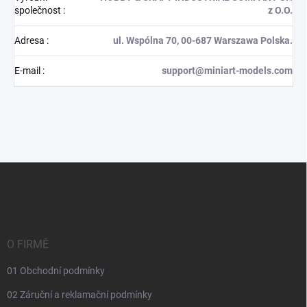
společnost
:
z O.O.
Adresa
:
ul. Wspólna 70, 00-687 Warszawa Polska.
E-mail
:
support@miniart-models.com
Z
á
p
a
t
í
O FIRMĚ
01 Obchodní podmínky
02 Záruční a reklamační podmínky