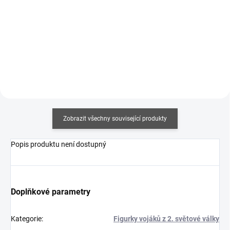
Měrná
Měrná
357,50 Kč / 100 ml
375 Kč / 100 ml
cena:
cena:
Do košíku
Do košíku
Zobrazit všechny související produkty
Popis produktu není dostupný
Doplňkové parametry
Kategorie
:
Figurky vojáků z 2. světové války