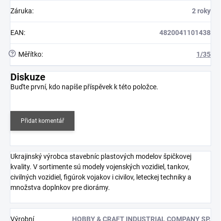
Záruka
:
2 roky
EAN
:
4820041101438
?
Měřítko
:
1/35
Diskuze
Buďte první, kdo napíše příspěvek k této položce.
Přidat komentář
Ukrajinský výrobca stavebníc plastových modelov špičkovej
kvality. V sortimente sú modely vojenských vozidiel, tankov,
civilných vozidiel, figúrok vojakov i civilov, leteckej techniky a
množstva doplnkov pre diorámy.
Výrobní
HOBBY & CRAFT INDUSTRIAL COMPANY SP.