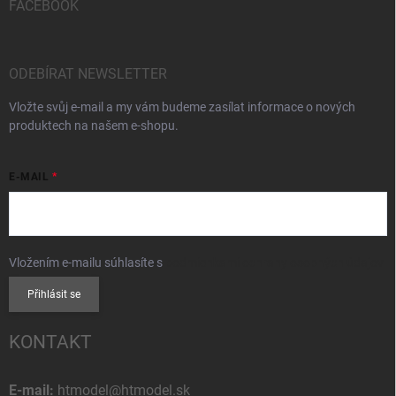
FACEBOOK
ODEBÍRAT NEWSLETTER
Vložte svůj e-mail a my vám budeme zasílat informace o nových
produktech na našem e-shopu.
E-MAIL
Vložením e-mailu súhlasíte s
podmienkami ochrany osobných údajov
Přihlásit se
KONTAKT
E-mail:
htmodel@htmodel.sk