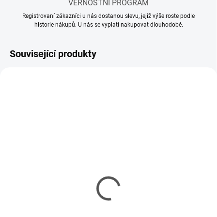
VĚRNOSTNÍ PROGRAM
Registrovaní zákazníci u nás dostanou slevu, jejíž výše roste podle
historie nákupů. U nás se vyplatí nakupovat dlouhodobě.
Související produkty
SKLADEM
SKLADEM
(10 KS)
(5 KS)
Mr Hobby - Gunze Mr.
Mr Hobby - Gunze Mr.
Cement S (40 ml)
Cement SP (40 ml)
143 Kč
150 Kč
116 Kč bez DPH
122 Kč bez DPH