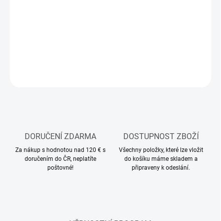
MOŽNOSTI
DORUČENÍ
−
+
Přidat do košíku
ZEPTAT SE
HLÍDAT
DORUČENÍ ZDARMA
DOSTUPNOST ZBOŽÍ
Za nákup s hodnotou nad 120 € s
Všechny položky, které lze vložit
doručením do ČR, neplatíte
do košíku máme skladem a
poštovné!
připraveny k odeslání.