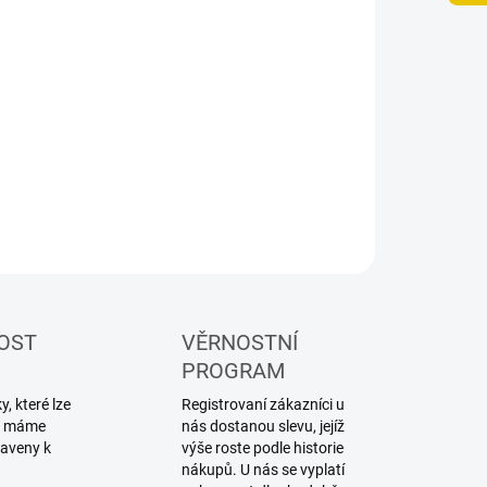
−
+
Přidat do košíku
ZEPTAT SE
HLÍDAT
OST
VĚRNOSTNÍ
PROGRAM
, které lze
Registrovaní zákazníci u
ku máme
nás dostanou slevu, jejíž
raveny k
výše roste podle historie
nákupů. U nás se vyplatí