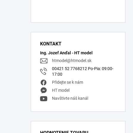
KONTAKT
Ing. Jozef Anďal - HT model
htmodel
@
htmodel.sk
00421 52 7768212 Po-Pia: 09:00-
17:00
Přidejte se k nám
HT model
Navštivte náš kanál
HODNOTENIE TOVARU