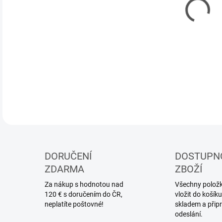
DORUČENÍ
DOSTUPN
ZDARMA
ZBOŽÍ
Za nákup s hodnotou nad
Všechny položky
120 € s doručením do ČR,
vložit do koší
neplatíte poštovné!
skladem a přip
odeslání.