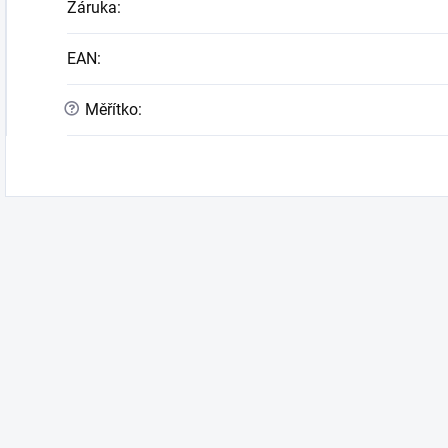
Záruka
:
EAN
:
?
Měřítko
: