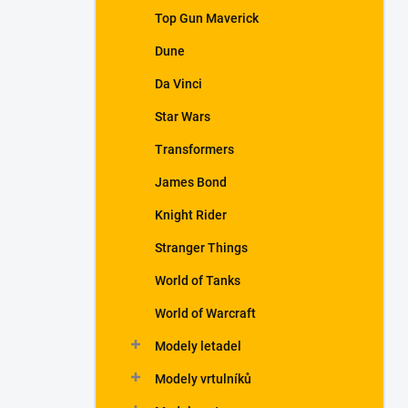
a
Top Gun Maverick
n
Dune
e
l
Da Vinci
Star Wars
Transformers
James Bond
Knight Rider
Stranger Things
World of Tanks
World of Warcraft
Modely letadel
Modely vrtulníků