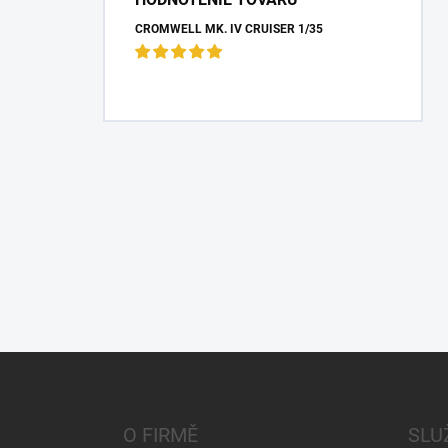
CROMWELL MK. IV CRUISER 1/35
Z
á
p
a
O FIRMĚ
SLU