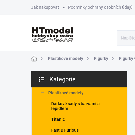
Přejít
Jak nakupovat
Podmínky ochrany osobních údajů
na
obsah
Domů
Plastikové modely
Figurky
Figurky 
P
Kategorie
o
Přeskočit
s
kategorie
t
Plastikové modely
r
Dárkové sady s barvami a
a
lepidlem
n
n
Titanic
í
Fast & Furious
p