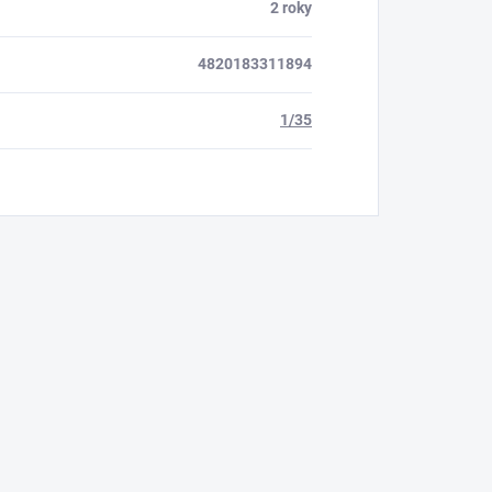
2 roky
4820183311894
1/35