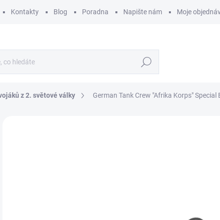
Kontakty
Blog
Poradna
Napište nám
Moje objedná
Hledat
vojáků z 2. světové války
German Tank Crew "Afrika Korps" Special 
ZNAČKA:
MINIART
2
223
Měr
SK
cena
MŮŽ
DO:
12.
MOŽ