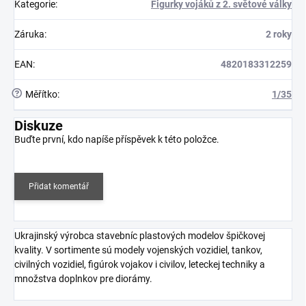
Kategorie
:
Figurky vojáků z 2. světové války
Záruka
:
2 roky
EAN
:
4820183312259
?
Měřítko
:
1/35
Diskuze
Buďte první, kdo napíše příspěvek k této položce.
Přidat komentář
Ukrajinský výrobca stavebníc plastových modelov špičkovej
kvality. V sortimente sú modely vojenských vozidiel, tankov,
civilných vozidiel, figúrok vojakov i civilov, leteckej techniky a
množstva doplnkov pre diorámy.