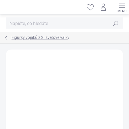
Přejít
na
obsah
Hledat
Figurky vojáků z 2. světové války
ZNAČKA:
MINIART