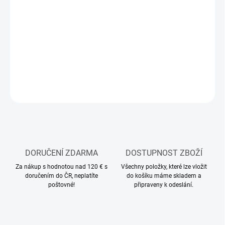
12.8.2026
MOŽNOSTI
DORUČENÍ
−
+
Přidat do košíku
ZEPTAT SE
HLÍDAT
DORUČENÍ ZDARMA
DOSTUPNOST ZBOŽÍ
Za nákup s hodnotou nad 120 € s
Všechny položky, které lze vložit
doručením do ČR, neplatíte
do košíku máme skladem a
poštovné!
připraveny k odeslání.