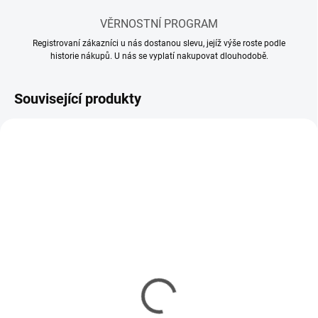
VĚRNOSTNÍ PROGRAM
Registrovaní zákazníci u nás dostanou slevu, jejíž výše roste podle
historie nákupů. U nás se vyplatí nakupovat dlouhodobě.
Související produkty
SKLADEM
SKLADEM
(10 KS)
(5 KS)
Mr Hobby - Gunze Mr.
Mr Hobby - Gunze Mr.
Cement S (40 ml)
Cement SP (40 ml)
143 Kč
150 Kč