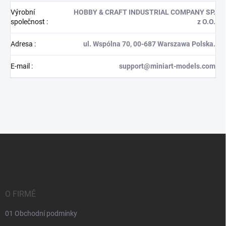
Výrobní
HOBBY & CRAFT INDUSTRIAL COMPANY SP.
společnost
:
z O.O.
Adresa
:
ul. Wspólna 70, 00-687 Warszawa Polska.
E-mail
:
support@miniart-models.com
Z
á
p
a
t
í
O FIRMĚ
01 Obchodní podmínky