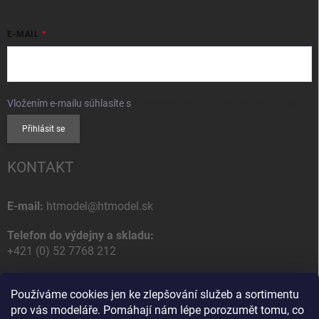
E-MAIL
Vložením e-mailu súhlasíte s
podmienkami ochrany osobných údajov
Přihlásit se
KONTAKT
E-mail:
htmodel@htmodel.sk
Telefon do výdejny a skladu:
+421 (0) 52 7768 212
Poštovní / Odběrná adresa:
Používáme cookies jen ke zlepšování služeb a sortimentu
HT model
pro vás modeláře. Pomáhají nám lépe porozumět tomu, co
Na letisko 49