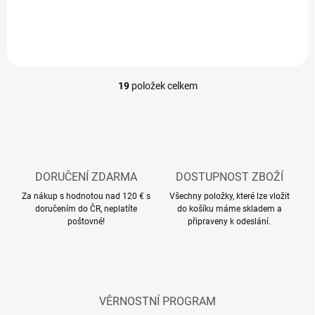
19
položek celkem
O
v
l
á
d
a
c
DORUČENÍ ZDARMA
DOSTUPNOST ZBOŽÍ
í
Za nákup s hodnotou nad 120 € s
p
Všechny položky, které lze vložit
doručením do ČR, neplatíte
do košíku máme skladem a
r
poštovné!
připraveny k odeslání.
v
k
y
v
ý
p
VĚRNOSTNÍ PROGRAM
i