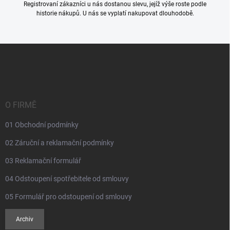
s
Registrovaní zákazníci u nás dostanou slevu, jejíž výše roste podle
u
historie nákupů. U nás se vyplatí nakupovat dlouhodobě.
Z
á
p
a
t
í
O FIRMĚ
01 Obchodní podmínky
02 Záruční a reklamační podmínky
03 Reklamační formulář
04 Odstoupení spotřebitele od smlouvy
05 Formulář pro odstoupení od smlouvy
Archiv