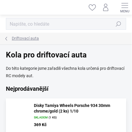
Přejít
na
obsah
Hledat
Driftovací auta
Kola pro driftovací auta
Do této kategorie jsme zařadili všechna kola určená pro driftovací
RC modely aut.
Nejprodávanější
Disky Tamiya Wheels Porsche 934 30mm
chrome/gold (2 ks) 1/10
SKLADEM
(1 KS)
369 Kč