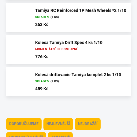
Tamiya RC Reinforced 1P Mesh Wheels *2 1/10
SKLADEM
(1 KS)
263 Kč
Kolesá Tamiya Drift Spec 4 ks 1/10
MOMENTÁLNĚ NEDOSTUPNÉ
776 Kč
Kolesá driftovacie Tamiya komplet 2 ks 1/10
SKLADEM
(1 KS)
459 Kč
Ř
a
DOPORUČUJEME
NEJLEVNĚJŠÍ
NEJDRAŽŠÍ
z
e