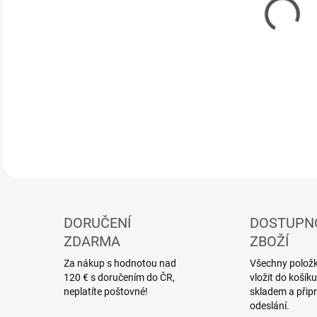
DORUČENÍ
DOSTUPN
ZDARMA
ZBOŽÍ
Za nákup s hodnotou nad
Všechny položky
120 € s doručením do ČR,
vložit do koší
neplatíte poštovné!
skladem a přip
odeslání.