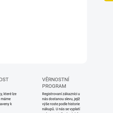
−
+
Přidat do košíku
ZEPTAT SE
HLÍDAT
OST
VĚRNOSTNÍ
PROGRAM
, které lze
Registrovaní zákazníci u
ku máme
nás dostanou slevu, jejíž
raveny k
výše roste podle historie
nákupů. U nás se vyplatí