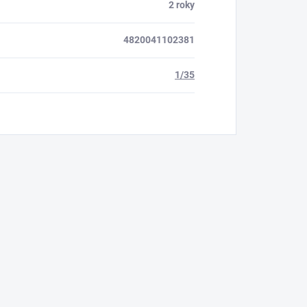
2 roky
4820041102381
1/35