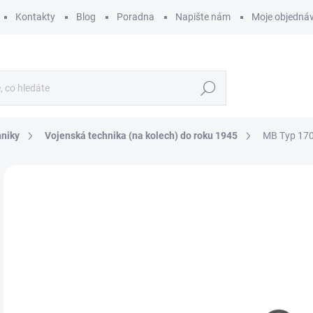
Kontakty
Blog
Poradna
Napište nám
Moje objedná
Hledat
hniky
Vojenská technika (na kolech) do roku 1945
MB Typ 170
ZNAČKA:
MINIART
6
549
Měr
SK
cena
MŮŽ
DO:
11.
MOŽ