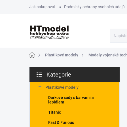
Přejít
Jak nakupovat
Podmínky ochrany osobních údajů
na
obsah
Domů
Plastikové modely
Modely vojenské tec
P
Kategorie
o
Přeskočit
s
kategorie
t
Plastikové modely
r
Dárkové sady s barvami a
a
lepidlem
n
n
Titanic
í
Fast & Furious
p