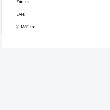
Záruka
:
EAN
:
?
Měřítko
: