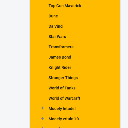
a
Top Gun Maverick
n
Dune
e
l
Da Vinci
Star Wars
Transformers
James Bond
Knight Rider
Stranger Things
World of Tanks
World of Warcraft
Modely letadel
Modely vrtulníků