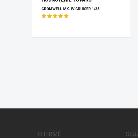
CROMWELL MK. IV CRUISER 1/35
Z
á
p
a
O FIRMĚ
SLU