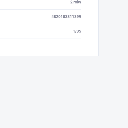
2 roky
4820183311399
1/35