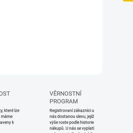
−
+
Přidat do košíku
ZEPTAT SE
HLÍDAT
OST
VĚRNOSTNÍ
PROGRAM
, které lze
Registrovaní zákazníci u
ku máme
nás dostanou slevu, jejíž
raveny k
výše roste podle historie
nákupů. U nás se vyplatí