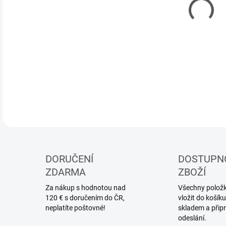
DORUČENÍ
DOSTUPN
ZDARMA
ZBOŽÍ
Za nákup s hodnotou nad
Všechny položky
120 € s doručením do ČR,
vložit do koší
neplatíte poštovné!
skladem a přip
odeslání.