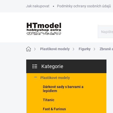
Přejít
Jak nakupovat
Podmínky ochrany osobních údajů
na
obsah
Domů
Plastikové modely
Figurky
Zbraně 
P
Kategorie
o
Přeskočit
s
kategorie
t
Plastikové modely
r
Dárkové sady s barvami a
a
lepidlem
n
n
Titanic
í
Fast & Furious
p