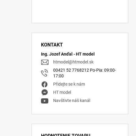
KONTAKT
Ing. Jozef Anďal - HT model
htmodel
@
htmodel.sk
00421 52 7768212 Po-Pia: 09:00-
17:00
Přidejte se k nám
HT model
Navštivte náš kanál
HODNOTENIE TOVARU