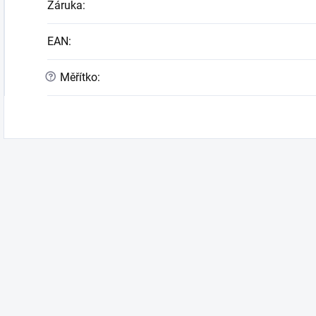
Záruka
:
EAN
:
?
Měřítko
: