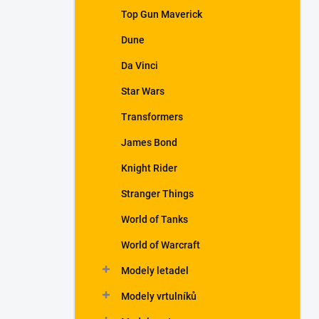
a
Top Gun Maverick
n
Dune
e
l
Da Vinci
Star Wars
Transformers
James Bond
Knight Rider
Stranger Things
World of Tanks
World of Warcraft
Modely letadel
Modely vrtulníků