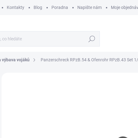
Kontakty
Blog
Poradna
Napište nám
Moje objedná
Hledat
a výbava vojáků
Panzerschreck RPzB.54 & Ofenrohr RPzB.43 Set 1
ZNAČKA:
MINIART
3
290
Měr
SK
cena
MŮŽ
DO:
12.
MOŽ