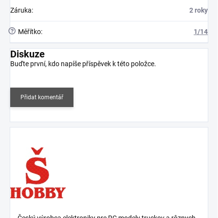
Záruka
:
2 roky
?
Měřítko
:
1/14
Diskuze
Buďte první, kdo napíše příspěvek k této položce.
Přidat komentář
Český výrobca elektroniky pre RC modely truckov a rôznych