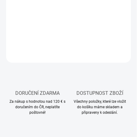
12.8.2026
MOŽNOSTI
DORUČENÍ
−
+
Přidat do košíku
ZEPTAT SE
HLÍDAT
DORUČENÍ ZDARMA
DOSTUPNOST ZBOŽÍ
Za nákup s hodnotou nad 120 € s
Všechny položky, které lze vložit
doručením do ČR, neplatíte
do košíku máme skladem a
poštovné!
připraveny k odeslání.