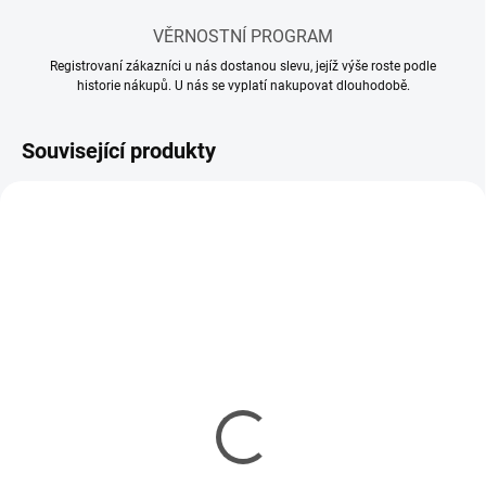
VĚRNOSTNÍ PROGRAM
Registrovaní zákazníci u nás dostanou slevu, jejíž výše roste podle
historie nákupů. U nás se vyplatí nakupovat dlouhodobě.
Související produkty
SKLADEM
SKLADEM
(1 KS)
(2 KS)
Tamiya RC Volvo FH16
Svetlá LED Volvo FH-16
Timber Truck
zadné komplet pl. spoj
nenabarvený 1/14 KIT
exclusiv 1/14