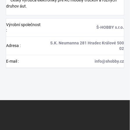
druhov áut.
Výrobní společnost
Š-HOBBY s.r.o.
:
S.K. Neumanna 281 Hradec Králové 500
Adresa
:
02
E-mail
:
info@shobby.cz
Z
á
p
a
t