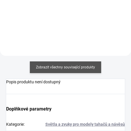
16 010 Kč
940 Kč
13 016 Kč bez DPH
764 Kč bez DPH
Do košíku
Do košíku
Zobrazit všechny související produkty
Popis produktu není dostupný
Doplňkové parametry
Kategorie
:
Světla a zvuky pro modely tahačů a návěsů