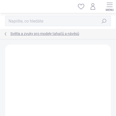
Přejít
na
obsah
Hledat
Světla a zvuky pro modely tahačů a návěsů
ZNAČKA:
Š-HOBBY