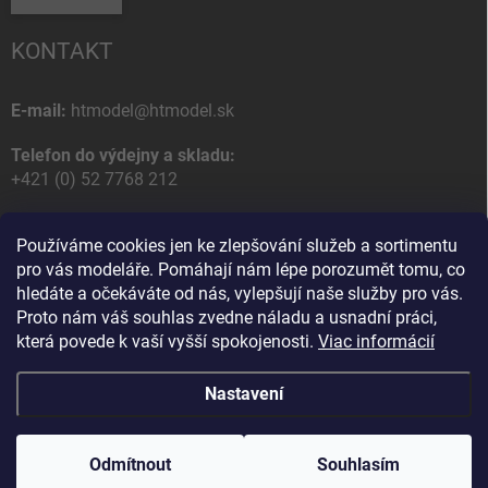
KONTAKT
E-mail:
htmodel@htmodel.sk
Telefon do výdejny a skladu:
+421 (0) 52 7768 212
Poštovní / Odběrná adresa:
Používáme cookies jen ke zlepšování služeb a sortimentu
HT model
pro vás modeláře. Pomáhají nám lépe porozumět tomu, co
Na letisko 49
hledáte a očekáváte od nás, vylepšují naše služby pro vás.
058 01 Poprad
Proto nám váš souhlas zvedne náladu a usnadní práci,
Slovenská Republika
která povede k vaší vyšší spokojenosti.
Viac informácií
Nastavení
Copyright 2026
HT model
. Všechna práva vyhrazena.
Upravit nastavení
cookies
Odmítnout
Souhlasím