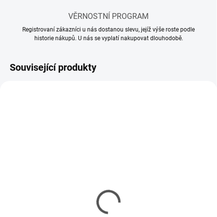
VĚRNOSTNÍ PROGRAM
Registrovaní zákazníci u nás dostanou slevu, jejíž výše roste podle
historie nákupů. U nás se vyplatí nakupovat dlouhodobě.
Související produkty
SKLADEM
SKLADEM
(10 KS)
(5 KS)
Mr Hobby - Gunze Mr.
Mr Hobby - Gunze Mr.
Cement S (40 ml)
Cement SP (40 ml)
143 Kč
150 Kč