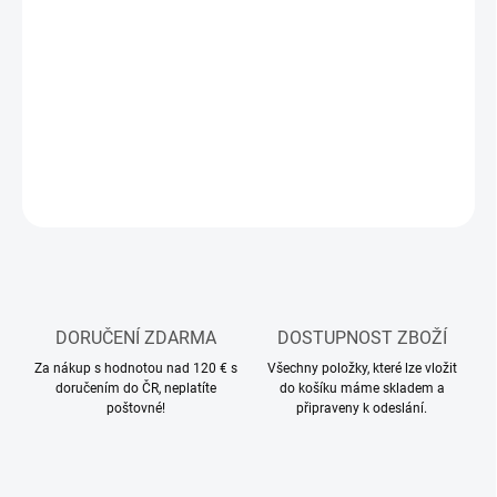
12.8.2026
MOŽNOSTI
DORUČENÍ
−
+
Přidat do košíku
ZEPTAT SE
HLÍDAT
DORUČENÍ ZDARMA
DOSTUPNOST ZBOŽÍ
Za nákup s hodnotou nad 120 € s
Všechny položky, které lze vložit
doručením do ČR, neplatíte
do košíku máme skladem a
poštovné!
připraveny k odeslání.