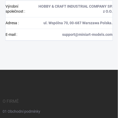
Výrobní
HOBBY & CRAFT INDUSTRIAL COMPANY SP.
společnost
:
z O.O.
Adresa
:
ul. Wspólna 70, 00-687 Warszawa Polska.
E-mail
:
support@miniart-models.com
Z
á
p
a
t
í
O FIRMĚ
01 Obchodní podmínky