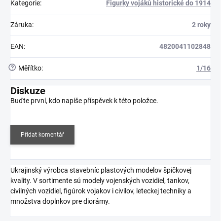
Kategorie
:
Figurky vojáků historické do 1914
Záruka
:
2 roky
EAN
:
4820041102848
?
Měřítko
:
1/16
Diskuze
Buďte první, kdo napíše příspěvek k této položce.
Přidat komentář
Ukrajinský výrobca stavebníc plastových modelov špičkovej
kvality. V sortimente sú modely vojenských vozidiel, tankov,
civilných vozidiel, figúrok vojakov i civilov, leteckej techniky a
množstva doplnkov pre diorámy.