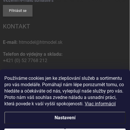
Vložením e-mailu súhlasíte s
podmienkami ochrany osobných údajov
Přihlásit se
KONTAKT
E-mail:
htmodel@htmodel.sk
Telefon do výdejny a skladu:
+421 (0) 52 7768 212
Poštovní / Odběrná adresa:
Používáme cookies jen ke zlepšování služeb a sortimentu
HT model
pro vás modeláře. Pomáhají nám lépe porozumět tomu, co
Na letisko 49
hledáte a očekáváte od nás, vylepšují naše služby pro vás.
058 01 Poprad
Proto nám váš souhlas zvedne náladu a usnadní práci,
Slovenská Republika
která povede k vaší vyšší spokojenosti.
Viac informácií
Nastavení
Copyright 2026
HT model
. Všechna práva vyhrazena.
Upravit nastavení