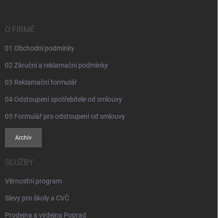
a
t
í
O FIRMĚ
01 Obchodní podmínky
02 Záruční a reklamační podmínky
03 Reklamační formulář
04 Odstoupení spotřebitele od smlouvy
05 Formulář pro odstoupení od smlouvy
Archiv
SLUŽBY
Věrnostní program
Slevy pro školy a CVČ
Prodejna a výdejna Poprad