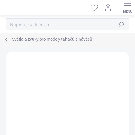
Přejít
na
obsah
Hledat
Světla a zvuky pro modely tahačů a návěsů
ZNAČKA:
PISTENKING