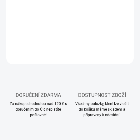
12.8.2026
MOŽNOSTI
DORUČENÍ
−
+
Přidat do košíku
ZEPTAT SE
HLÍDAT
DORUČENÍ ZDARMA
DOSTUPNOST ZBOŽÍ
Za nákup s hodnotou nad 120 € s
Všechny položky, které lze vložit
doručením do ČR, neplatíte
do košíku máme skladem a
poštovné!
připraveny k odeslání.