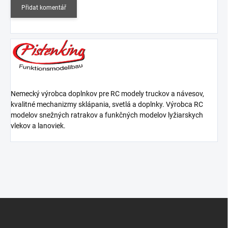
Přidat komentář
Nemecký výrobca doplnkov pre RC modely truckov a návesov,
kvalitné mechanizmy sklápania, svetlá a doplnky. Výrobca RC
modelov snežných ratrakov a funkčných modelov lyžiarskych
vlekov a lanoviek.
Z
á
p