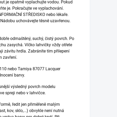
ut je opatrně vyplachujte vodou. Pokud
ňte je. Pokračujte ve vyplachování.
INFORMAČNÍ STŘEDISKO nebo lékaře.
 Nádobu uchovávejte těsně uzavřenou.
dobře odmaštěný, suchý, čistý povrch. Po
uchu zasychá. Víčko lahvičky vždy otřete
 závitu hrdla. Zabráníte tím přilepení
m zavření.
82110 nebo Tamiya 87077 Lacquer
dnocení barvy.
ásnější výsledný povrch modelu
e spreji nebo v lahvičce.
 formě, ředit jen přiměřeně malým
t, kov, sklo,...) obvykle není nutná
vrstva barvy pro dobré krytí. Při