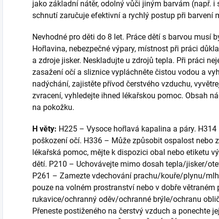
jako základní nátěr, odolný vůči jiným barvám (např. i
schnutí zaručuje efektivní a rychlý postup při barvení
Nevhodné pro děti do 8 let. Práce dětí s barvou musí
Hořlavina, nebezpečné výpary, místnost při práci důkl
a zdroje jisker. Neskladujte u zdrojů tepla. Při práci nej
zasažení očí a sliznice vypláchněte čistou vodou a vyh
nadýchání, zajistěte přívod čerstvého vzduchu, vyvětrej
zvracení, vyhledejte ihned lékařskou pomoc. Obsah nádob
na pokožku.
H věty:
H225 – Vysoce hořlavá kapalina a páry. H314 
poškození očí. H336 – Může způsobit ospalost nebo z
lékařská pomoc, mějte k dispozici obal nebo etiketu
dětí. P210 – Uchovávejte mimo dosah tepla/jisker/ot
P261 – Zamezte vdechování prachu/kouře/plynu/mlhy
pouze na volném prostranství nebo v dobře větraném 
rukavice/ochranný oděv/ochranné brýle/ochranu obli
Přeneste postiženého na čerstvý vzduch a ponechte jej