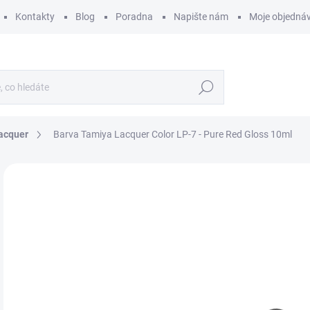
Kontakty
Blog
Poradna
Napište nám
Moje objedná
Hledat
acquer
Barva Tamiya Lacquer Color LP-7 - Pure Red Gloss 10ml
ZNAČKA:
TAMIYA
5
47 
Měr
580 
cena
SK
MŮŽ
DO:
11.