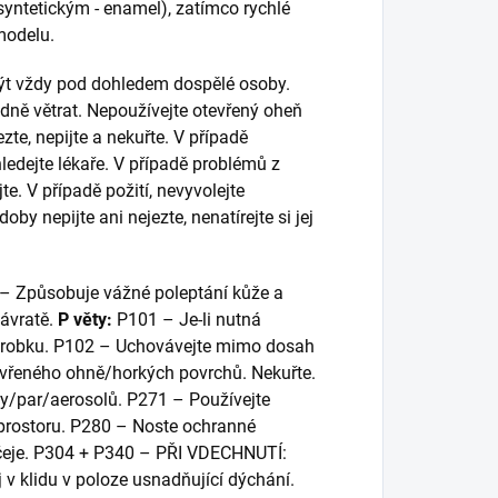
 syntetickým - enamel), zatímco rychlé
 modelu.
 být vždy pod dohledem dospělé osoby.
adně větrat. Nepoužívejte otevřený oheň
ezte, nepijte a nekuřte. V případě
ledejte lékaře. V případě problémů z
te. V případě požití, nevyvolejte
y nepijte ani nejezte, nenatírejte si jej
– Způsobuje vážné poleptání kůže a
ávratě.
P věty:
P101 – Je-li nutná
 výrobku. P102 – Uchovávejte mimo dosah
evřeného ohně/horkých povrchů. Nekuřte.
/par/aerosolů. P271 – Používejte
prostoru. P280 – Noste ochranné
čeje. P304 + P340 – PŘI VDECHNUTÍ:
 v klidu v poloze usnadňující dýchání.