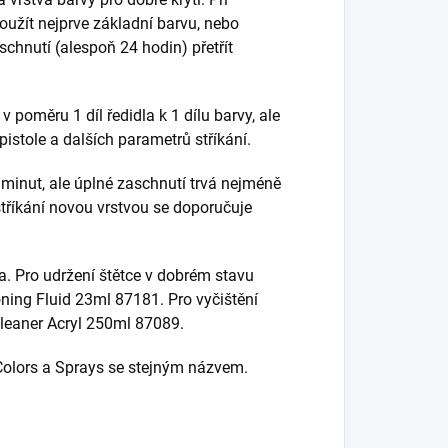
oužít nejprve základní barvu, nebo
chnutí (alespoň 24 hodin) přetřít
 poměru 1 díl ředidla k 1 dílu barvy, ale
pistole a dalších parametrů stříkání.
minut, ale úplné zaschnutí trvá nejméně
estříkání novou vrstvou se doporučuje
ya. Pro udržení štětce v dobrém stavu
ning Fluid 23ml 87181. Pro vyčištění
Cleaner Acryl 250ml 87089.
 Colors a Sprays se stejným názvem.