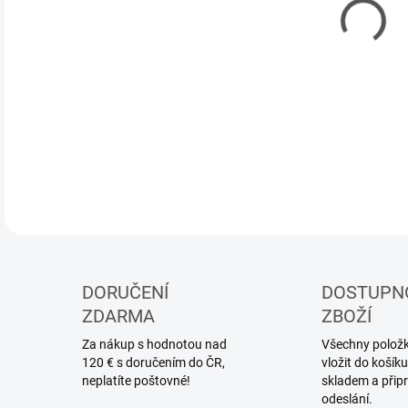
MOŽ
Mode
DETA
DORUČENÍ
DOSTUPN
ZDARMA
ZBOŽÍ
Za nákup s hodnotou nad
Všechny položky
120 € s doručením do ČR,
vložit do koší
neplatíte poštovné!
skladem a přip
odeslání.