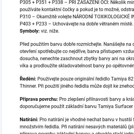
P305 + P351 + P338 – PŘI ZASAŽENÍ OČÍ: Několik min
používáte kontaktní čočky a pokud je to možné, odstra
P310 – Okamžitě volejte NÁRODNÍ TOXIKOLOGICKÉ 
P403 + P233 – Uchovávejte na dobře větraném místě.
Symboly:
viz. níže.
Před použitím barvu dobře rozmíchejte. Nanášejte na 
otevření spotřebujte co nejdříve, barva přístupem vzd
dosucha, nenechte zaschnout zbytky barvy ani na okraji
víka a prodloužíte skladovatelnost barvy po opětovné
Ředění:
Používejte pouze originální ředidlo Tamiya 
Thinner. Při použití jiného ředidla může dojít ke zneho
Příprava povrchu:
Pro zlepšení přilnavosti barvy a kr
doporučujeme použít základní barvu Tamiya Surfacer v
Natírání:
Pro natírání je vhodné nechat barvu v hustší
množstvím ředidla. Při natírání nesavých materiálů (plas
příprava povrchu základní barvou a obvykle stačí jedna 