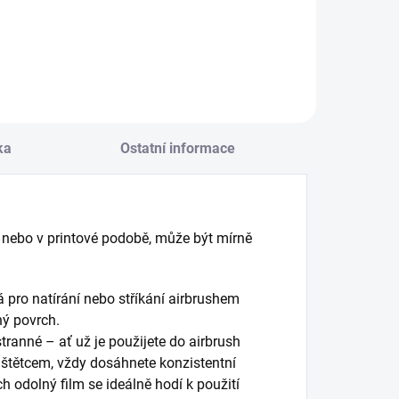
Do košíku
Do košíku
ka
Ostatní informace
nebo v printové podobě, může být mírně
 pro natírání nebo stříkání airbrushem
ný povrch.
ranné – ať už je použijete do airbrush
y štětcem, vždy dosáhnete konzistentní
 odolný film se ideálně hodí k použití