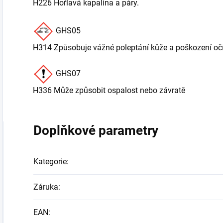
H226 Hořlavá kapalina a páry.
GHS05
H314 Způsobuje vážné poleptání kůže a poškození očí
GHS07
H336 Může způsobit ospalost nebo závratě
Doplňkové parametry
Kategorie
:
Záruka
:
EAN
: