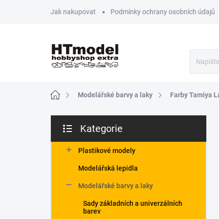
Přejít
Jak nakupovat
Podmínky ochrany osobních údajů
na
obsah
Domů
Modelářské barvy a laky
Farby Tamiya L
P
Kategorie
o
Přeskočit
s
kategorie
t
Plastikové modely
r
Modelářská lepidla
a
n
Modelářské barvy a laky
n
Sady základních a univerzálních
í
barev
p