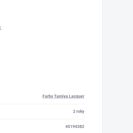
.
Farby Tamiya Lacquer
2 roky
45194382