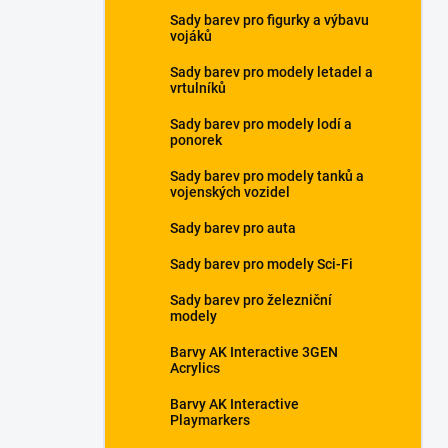
a
Sady barev pro figurky a výbavu
n
vojáků
e
Sady barev pro modely letadel a
l
vrtulníků
Sady barev pro modely lodí a
ponorek
Sady barev pro modely tanků a
vojenských vozidel
Sady barev pro auta
Sady barev pro modely Sci-Fi
Sady barev pro železniční
modely
Barvy AK Interactive 3GEN
Acrylics
Barvy AK Interactive
Playmarkers