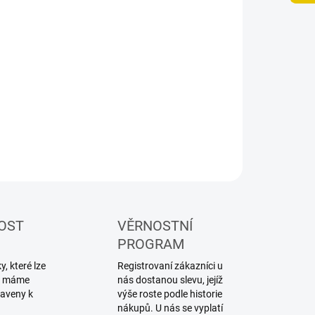
NOSTI DORUČENÍ
−
+
Přidat do košíku
lářské akryl-epoxidové (lacquer) barvy Tamiya
ILNÍ INFORMACE
ZEPTAT SE
HLÍDAT
OST
VĚRNOSTNÍ
PROGRAM
, které lze
Registrovaní zákazníci u
ku máme
nás dostanou slevu, jejíž
raveny k
výše roste podle historie
nákupů. U nás se vyplatí