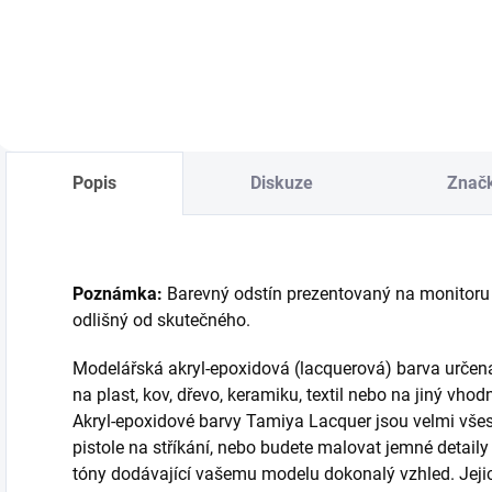
Do košíku
Do košíku
Popis
Diskuze
Znač
Poznámka:
Barevný odstín prezentovaný na monitoru 
odlišný od skutečného.
Modelářská akryl-epoxidová (lacquerová) barva určená
na plast, kov, dřevo, keramiku, textil nebo na jiný vhod
Akryl-epoxidové barvy Tamiya Lacquer jsou velmi všest
pistole na stříkání, nebo budete malovat jemné detail
tóny dodávající vašemu modelu dokonalý vzhled. Jejich