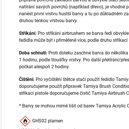
natírání savých povrchů (například dřevo), je vhodné p
nanést první vrstvu hustší barvy a tu po důkladném zas
druhou tenkou vrstvou barvy.
Stříkání:
Pro stříkání airbrushem se barva ředí obvykle v
ředidla může být i přiměřeně více, podle druhu stříkací 
Doba schnutí:
Proti doteku zaschne barva do několika 
1 hodinu, podle tloušťky vrstvy. Pro další přetírání/př
počkat alespoň 2 hodiny.
Čištění:
Pro vyčištění štětce stačí použít ředidlo Tami
doporučujeme použít přípravek Tamiya Brush Conditio
stříkací pistole doporučujeme čistič Tamiya Airbrush 
* Barvy se mohou mírně lišit od barev Tamiya Acrylic
GHS02 plamen