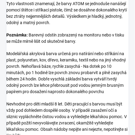
Tyto vlastnosti znamenají, že barvy ATOM se jednoduše nanášejí
pomocí štětce i stříkací pistole, čímž se dosáhne dokonalého krytí
bez ztráty nejjemnějších detailů. Výsledkem je hladký, jednotný,
odolný a matný povrch.
Poznámka:
Barevný odstín zobrazený na monitoru nebo v tisku
se může mírně lišit od skutečné barvy.
Modelářská akrylová barva určená pro natírání nebo stříkání na
plast, polyuretan, kov, dřevo, keramiku, textil nebo na jiný vhodný
povrch. Nehořlavá báze, rychle zasychá - Na dotek po 10
minutách, po 1 hodině lze povrch znovu probarvit a plně zasychá
během 24 hodin. Dobře vyschlá základní barva vytváří tvrdý
odolný povrch lze lehce přebrousit pod vodou jemným brusným
papírem pro dosažení naprosto dokonalého povrchu
Nevhodné pro děti mladší 8 let. Děti pracující s barvou musí být
vždy pod dohledem dospělé osoby. V případě zasažení očí a
sliznic vypláchněte čistou vodou a vyhledejte lékařskou pomoc. V
případě požití nevyvolávejte zvracení, okamžitě vyhledejte
lékařskou pomoc. Obsah nádoby nepijte ani nejezte, nepotírejte si