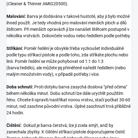
(Cleaner & Thinner AMIG20500).
Malování:
Barva je dodávána v takové hustotě, aby ji bylo možné
ihned použít. Je tedy vhodná pro malování menších ploch a dílů
štětcem. Při menších opravách ji lze nanášet štětcem postupně v
několika vrstvách. Dokončete vodou nebo ředidlem podle potřeby.
Stříkání:
Poměr ředění je obvykle třeba vyzkoušet individuálně
podle typu stříkací pistole a podle toho, zda stříkáte plochu nebo
linii. Poměr ředění se může pohybovat od 1:1 do 1:3
(barva:ředidlo), ale můžete jej přiměřeně naředit ředidlem (nebo
malým množstvím vody), v případě potřeby i více.
Doba schnutí:
Proti dotyku barva zasychá doslova "před očima"
během několika minut. Dobu schnutí lze dále urychlit použitím
fénu. Chcete-li opravit/nastříkat novou vrstvu, stačí počkat 30-60
minut, než zaschne původní vrstva. Úplné zaschnutí trvá přibližně
24 hodin.
Čištění:
Dokud je barva čerstvá, lze ji zcela smýt, aniž by
zanechala zbytky. K čištění stříkací pistole doporučujeme čistič