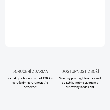
−
+
Přidat do košíku
Sada modelářských akrylových barev AMMO ATOM
DETAILNÍ INFORMACE
ZEPTAT SE
HLÍDAT
DORUČENÍ ZDARMA
DOSTUPNOST ZBOŽÍ
Za nákup s hodnotou nad 120 € s
Všechny položky, které lze vložit
doručením do ČR, neplatíte
do košíku máme skladem a
poštovné!
připraveny k odeslání.