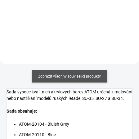
119 Kč bez DPH
Měrná
191,67 Kč / 100 ml
cena:
Měrná
243,33 Kč / 100 ml
Do košíku
cena:
Do košíku
Zobrazit všechny související produkty
Sada vysoce kvalitních akrylových barev ATOM určená k malování
nebo nastříkání modelů ruských letadel SU-35, SU-27 a SU-34.
Sada obsahuje:
ATOM-20104 - Bluish Grey
ATOM-20110 - Blue