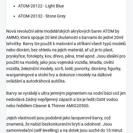
ATOM-20122 - Light Blue
ATOM-20132 - Stone Grey
Nová revoluční série modelářských akrylových barev ATOM by
AMMO, která spojuje 20 leté zkušenosti s barvami do jedné 20ml
lahvičky. Barvy lze použít k malování a stříkání všech typů modelů
nebo diorám, bez ohledu na jejich materiál, ať už je to plast,
pryskyřice, fotolepty, kov, dřevo, pěna, tmel apod. Jsou ideální pro
použití na modely, jako jsou vojenská vozidla, letadla, civilní
vozidla, železniční modely, sci-fi, lodě, ponorky, diorámy, figurky,
wargamingové a stolní hry a dokonce i modely na dálkové
ovládání a autodráhová autíčka.
Barvy se vyrábějí s ultra jemným pigmentem na vodní bázi což jim
nedodává žádný nepříjemný zápach a lze je ředit/čistit vodou
nebo ředidlem Cleaner & Thinner AMIG20500.
Jejich vlastnosti jsou podobné jako lacquerové barvy, což
znamená, že nabízí bezkonkurenční krytí a odolnost. Jsou
samonivelační (self-levelling) a na dotek jsou suché do 10 minut.