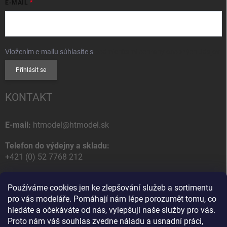
E-MAIL
Vložením e-mailu súhlasíte s
podmienkami ochrany osobných údajov
Přihlásit se
KONTAKT
E-mail:
htmodel@htmodel.sk
Telefon do výdejny a skladu:
+421 (0) 52 7768 212
Poštovní / Odběrná adresa:
Používáme cookies jen ke zlepšování služeb a sortimentu
HT model
pro vás modeláře. Pomáhají nám lépe porozumět tomu, co
Na letisko 49
hledáte a očekáváte od nás, vylepšují naše služby pro vás.
058 01 Poprad
Proto nám váš souhlas zvedne náladu a usnadní práci,
Slovenská Republika