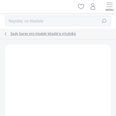
Přejít
na
obsah
Hledat
Sady barev pro modely letadel a vrtulníků
ZNAČKA:
AMMO BY MIG JIMENEZ