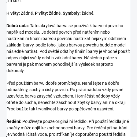
jím kůži.
H věty:
Žádné.
P věty:
žádné.
Symboly:
žádné.
Dobrá rada:
Tato akrylová barva se používá k barvení povrchu
například modelu. Je dobré povrch před natřením nebo
nastříkáním finální barvou povrchu nastříkat nějakým odstínem
základní barvy, podle toho, jakou barvou povrchu budete model
následně natírat. Pod světlé odstíny finální barvy je vhodné použít
odpovídající světlý odstín základní barvy. Následná práce s
barvami je pak mnohem pohodlnější a výsledek naprosto
dokonalý.
Před použitím barvu dobře promíchejte. Nanášejte na dobře
odmaštěný, suchý a čistý povrch. Po práci nádobu vždy pevně
uzavřete, barva zasychá vzduchem. Horní část nádoby vždy
otřete do sucha, nenechte zaschnout zbytky barvy ani na okraji.
Prodloužíte tak trvanlivost barvy po opětovném uzavření.
Ředění:
Používejte pouze originální ředidlo. Při použití ředidla jiné
značky může dojít ke znehodnocení barvy. Pro ředění při natírání
je vhodná i čistá voda, pro stříkání je doporučeno použití ředidla