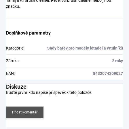
Tamiya Airbrush Cleaner, Revell Airbrush Cleaner nebo jinou
značku.
Doplňkové parametry
Kategorie
:
Sady barev pro modely letadel a vrtulníků
Záruka
:
2 roky
EAN
:
8432074209027
Diskuze
Buďte první, kdo napíše příspěvek k této položce.
Přidat komentář