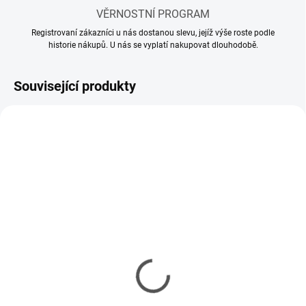
VĚRNOSTNÍ PROGRAM
Registrovaní zákazníci u nás dostanou slevu, jejíž výše roste podle
historie nákupů. U nás se vyplatí nakupovat dlouhodobě.
Související produkty
SKLADEM
SKLADEM
(3 KS)
(6 KS)
Ředidlo AMMO Acrylic
Ředidlo ATOM - ATOM
Thinner 60ml
Thinner and Cleaner with
Retarder 60 ml
115 Kč
146 Kč
94 Kč bez DPH