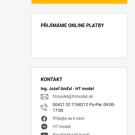
PŘIJÍMÁME ONLINE PLATBY
KONTAKT
Ing. Jozef Anďal - HT model
htmodel
@
htmodel.sk
00421 52 7768212 Po-Pia: 09:00-
17:00
Přidejte se k nám
HT model
Navštivte náš kanál