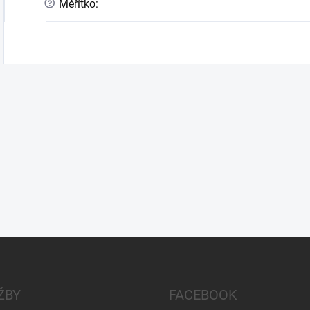
?
Měřítko
:
ŽBY
FACEBOOK