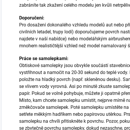
zabráníte tak zkažení celého modelu jen kvůli netrpěliv
Doporučení:
Pro dosažení dokonalého vzhledu modelů aut nebo při p
civilních letadel, trupy lodí) doporučujeme povrch nas
najdete v naší nabídce) nebo modelářským airbrush
mnohem realističtější vzhled než model namalovaný 
Práce se samolepkami:
Obtiskové samolepky jsou obvykle součástí stavebnice a
vystřihnout a namočit na 20-30 sekund do teplé vody. P
položte na hladký povrch (např. skleněnou desku). Sa
se vlivem vody vyrovná. Asi po minutě zkuste samole
papír. Pokud se volně pohybuje, můžete ji opatrně př
Místo, kam chcete samolepku umístit, nejprve mírně n
změkčovače samolepek. Poté samolepku umístěte na 
setřete měkkým hadříkem nebo papírovou utěrkou. 
samolepku na chvíli přitiskněte k povrchu. Pozor, poku
se zbytečně povrchu samolepky, dokud nezaschne, proto