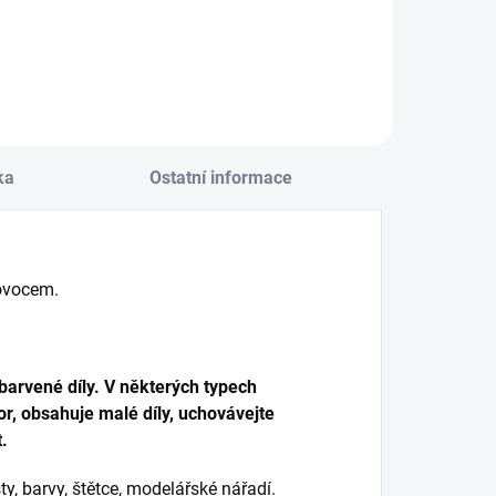
Do košíku
ka
Ostatní informace
 ovocem.
arvené díly. V některých typech
r, obsahuje malé díly, uchovávejte
.
y, barvy, štětce, modelářské nářadí.