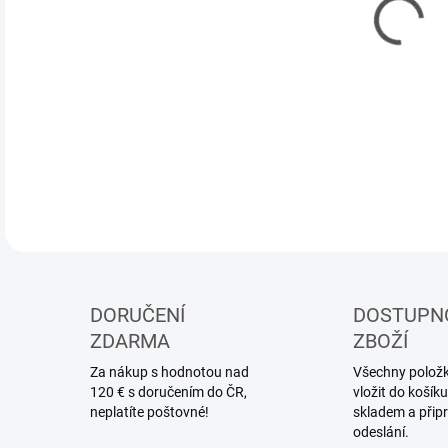
DETA
DORUČENÍ
DOSTUPN
ZDARMA
ZBOŽÍ
Za nákup s hodnotou nad
Všechny položky
120 € s doručením do ČR,
vložit do koší
neplatíte poštovné!
skladem a přip
odeslání.