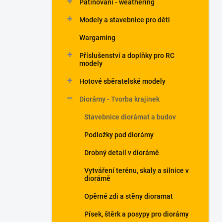
Patinování - weathering
a
n
Modely a stavebnice pro děti
e
Wargaming
l
Příslušenství a doplňky pro RC
modely
Hotové sběratelské modely
Diorámy - Tvorba krajinek
Stavebnice diorámat a budov
Podložky pod diorámy
Drobný detail v diorámě
Vytváření terénu, skaly a silnice v
diorámě
Opěrné zdi a stěny dioramat
Písek, štěrk a posypy pro diorámy