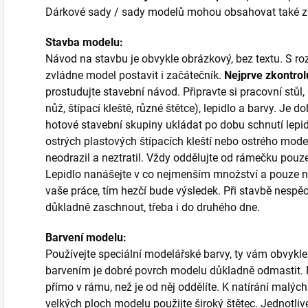
Dárkové sady / sady modelů mohou obsahovat také zákl
Stavba modelu:
Návod na stavbu je obvykle obrázkový, bez textu. S
zvládne model postavit i začátečník.
Nejprve zkontrol
prostudujte stavební návod. Připravte si pracovní stůl
nůž, štípací kleště, různé štětce), lepidlo a barvy. Je do
hotové stavební skupiny ukládat po dobu schnutí lepi
ostrých plastových štípacích kleští nebo ostrého mode
neodrazil a neztratil. Vždy oddělujte od rámečku pouze 
Lepidlo nanášejte v co nejmenším množství a pouze na
vaše práce, tím hezčí bude výsledek. Při stavbě nespěch
důkladně zaschnout, třeba i do druhého dne.
Barvení modelu:
Používejte speciální modelářské barvy, ty vám obvykle
barvením je dobré povrch modelu důkladně odmastit. N
přímo v rámu, než je od něj oddělíte. K natírání malých 
velkých ploch modelu použijte široký štětec. Jednotli