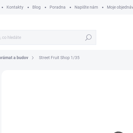
Kontakty
Blog
Poradna
Napište nám
Moje objedná
Hledat
orámat a budov
Street Fruit Shop 1/35
ZNAČKA:
MINIART
4
398
Měr
SK
cena
MŮŽ
DO:
12.
MOŽ