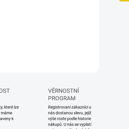
−
+
Přidat do košíku
ILNÍ INFORMACE
ZEPTAT SE
HLÍDAT
OST
VĚRNOSTNÍ
PROGRAM
, které lze
Registrovaní zákazníci u
ku máme
nás dostanou slevu, jejíž
raveny k
výše roste podle historie
nákupů. U nás se vyplatí