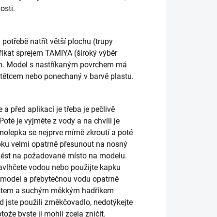
osti.
otřebě natřít větší plochu (trupy
tříkat sprejem TAMIYA (široký výběr
em. Model s nastříkaným povrchem má
štětcem nebo ponechaný v barvě plastu.
 před aplikací je třeba je pečlivě
oté je vyjměte z vody a na chvíli je
molepka se nejprve mírně zkroutí a poté
pku velmi opatrně přesunout na nosný
enést na požadované místo na modelu.
avlhčete vodou nebo použijte kapku
model a přebytečnou vodu opatrně
Prstem a suchým měkkým hadříkem
d jste použili změkčovadlo, nedotýkejte
že byste ji mohli zcela zničit.