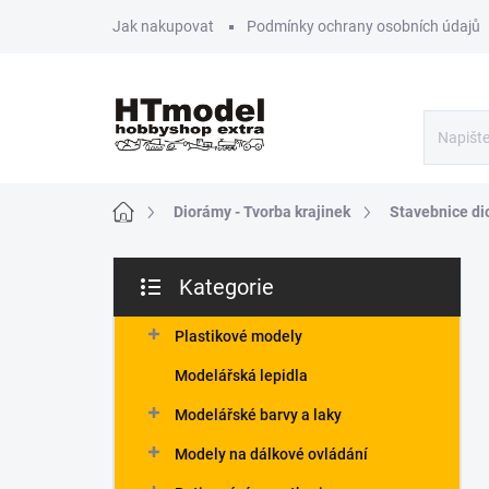
Přejít
Jak nakupovat
Podmínky ochrany osobních údajů
na
obsah
Domů
Diorámy - Tvorba krajinek
Stavebnice di
P
Kategorie
o
Přeskočit
s
kategorie
t
Plastikové modely
r
Modelářská lepidla
a
n
Modelářské barvy a laky
n
Modely na dálkové ovládání
í
p