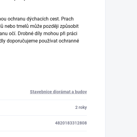
inou ochranu dýchacích cest. Prach
 dílů nebo tmelů může později způsobit
nu očí. Drobné díly mohou při práci
edidly doporučujeme používat ochranné
Stavebnice diorámat a budov
2 roky
4820183312808