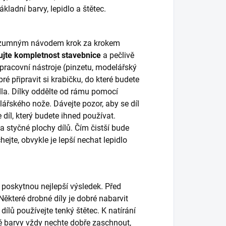
adní barvy, lepidlo a štětec.
 rozumným návodem krok za krokem
ujte kompletnost stavebnice
a pečlivě
, pracovní nástroje (pinzetu, modelářský
bré připravit si krabičku, do které budete
dla. Dílky oddělte od rámu pomocí
lářského nože. Dávejte pozor, aby se díl
díl, který budete ihned používat.
 styčné plochy dílů. Čím čistší bude
ejte, obvykle je lepší nechat lepidlo
 poskytnou nejlepší výsledek. Před
ěkteré drobné díly je dobré nabarvit
dílů používejte tenký štětec. K natírání
vé barvy vždy nechte dobře zaschnout,