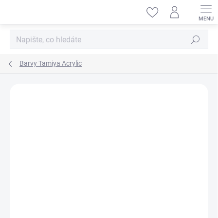
Přejít
na
obsah
Hledat
Barvy Tamiya Acrylic
ZNAČKA:
TAMIYA