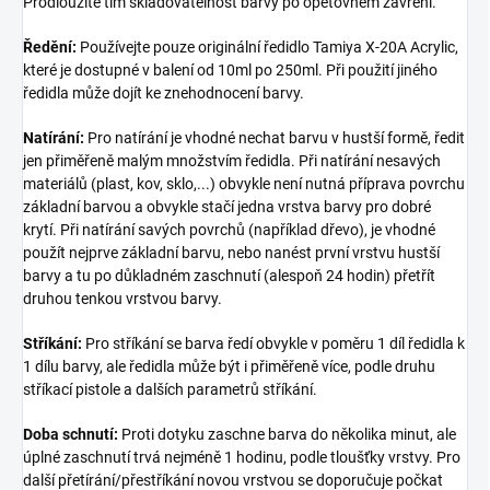
Prodloužíte tím skladovatelnost barvy po opětovném zavření.
Ředění:
Používejte pouze originální ředidlo Tamiya X-20A Acrylic,
které je dostupné v balení od 10ml po 250ml. Při použití jiného
ředidla může dojít ke znehodnocení barvy.
Natírání:
Pro natírání je vhodné nechat barvu v hustší formě, ředit
jen přiměřeně malým množstvím ředidla. Při natírání nesavých
materiálů (plast, kov, sklo,...) obvykle není nutná příprava povrchu
základní barvou a obvykle stačí jedna vrstva barvy pro dobré
krytí. Při natírání savých povrchů (například dřevo), je vhodné
použít nejprve základní barvu, nebo nanést první vrstvu hustší
barvy a tu po důkladném zaschnutí (alespoň 24 hodin) přetřít
druhou tenkou vrstvou barvy.
Stříkání:
Pro stříkání se barva ředí obvykle v poměru 1 díl ředidla k
1 dílu barvy, ale ředidla může být i přiměřeně více, podle druhu
stříkací pistole a dalších parametrů stříkání.
Doba schnutí:
Proti dotyku zaschne barva do několika minut, ale
úplné zaschnutí trvá nejméně 1 hodinu, podle tloušťky vrstvy. Pro
další přetírání/přestříkání novou vrstvou se doporučuje počkat