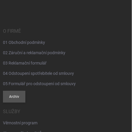
á
p
a
t
í
O FIRMĚ
01 Obchodní podmínky
02 Záruční a reklamační podmínky
03 Reklamační formulář
04 Odstoupení spotřebitele od smlouvy
05 Formulář pro odstoupení od smlouvy
Archiv
SLUŽBY
Věrnostní program