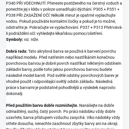
P340 PŘI VDECHNUTÍ: Přeneste postiženého na čerstvý vzduch a
ponechte jej v klidu v poloze usnadňující dýchání. P305 + P351 +
P338 PŘI ZASAŽENÍ OČÍ: Několik minut je opatrně vyplachujte
vodou. Pokud používáte kontaktní čočky a pokud je to možné,
odstraňte je. Pokračujte ve vyplachování. P337 + P313 Přetrvává-
li podráždění očí: vyhledejte lékařskou pomoc/ošetření.
Symboly:
viz. níže.
Dobrá rada:
Tato akrylová barva se používá k barvení povrchu
například modelu. Před natřením nebo nastříkáním konečnou
povrchovou barvou je dobré povrch nastříkat některým odstínem
základní barvy, podle toho jakou povrchovou barvou budete
následně model barvit. Pod světlé odstíny povrchových barev je
vhodné použít i odpovídající světlý odstín základu. Následná
práce s barvami je podstatně pohodlnější a výsledek naprosto
dokonalý.
Před použitím barvu dobře rozmíchejte.
Nanášejte na dobře
odmaštěný, suchý, čistý povrch. Po práci nádobku vždy dobře
uzavřete, barva přístupem vzduchu zasychá. Víko nádobky vždy
otřete dosucha, nenechte zaschnout zbytky barvy ani na okraji.