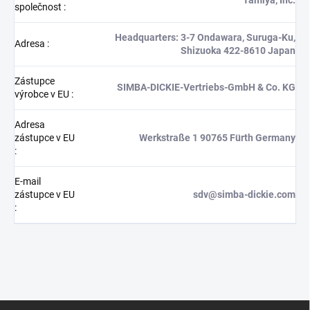
společnost
:
Headquarters: 3-7 Ondawara, Suruga-Ku,
Adresa
:
Shizuoka 422-8610 Japan
Zástupce
SIMBA-DICKIE-Vertriebs-GmbH & Co. KG
výrobce v EU
:
Adresa
zástupce v EU
Werkstraße 1 90765 Fürth Germany
:
E-mail
zástupce v EU
sdv@simba-dickie.com
:
Z