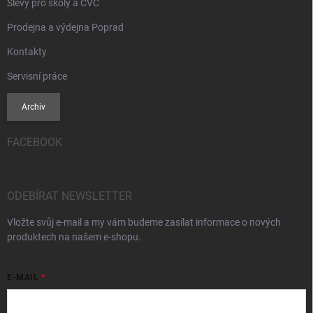
Slevy pro školy a CVČ
Prodejna a výdejna Poprad
Kontakty
Servisní práce
Archiv
FACEBOOK
ODEBÍRAT NEWSLETTER
Vložte svůj e-mail a my vám budeme zasílat informace o nových
produktech na našem e-shopu.
E-MAIL