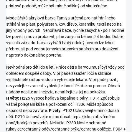
printové podobě, může být mírně odlišný od skutečného.
Modelářská akrylová barva Tamiya určená pro natírání nebo
stříkání na plast, polyuretan, kov, dřevo, keramiku, textil nebo na
jiný vhodný povrch. Nehořlavá báze, rychle zasychá - po 1 hodině
lze povrch znovu probarvit, plně zasychá během 24 hodin. Dobře
vyschlá základní barva vytváří tvrdý odolný povrch lze lehce
přebrousit pod vodou jemným brusným papírem pro dosažení
naprosto dokonalého povrchu.
Nevhodné pro děti do 8 let. Práce dětí s barvou musí být vždy pod
dohledem dospělé osoby. V případě zasažení očí a sliznice
vypláchněte čistou vodou a vyhledejte lékaře. V případě požití,
nevyvolejte zvracení, vyhledejte ihned lékařskou pomoc. Obsah
nádoby nepijte ani nejezte, nenatírejte si jej na pokožku.
H věty:
H225 Vysoce hořlavá kapalina a páry. H314 Způsobuje
vážné poleptání kůže a poškození očí. H336 Může způsobit
ospalost nebo závratě.
P věty:
P102 Uchovávejte mimo dosah
dětí. P210 Uchovávejte mimo dosah tepla/jisker/otevřeného
ohně/horkých povrchů. Nekuřte. P280 Noste ochranné
rukavice/ochranný oděv/ochranné brýle/ochranu obličeje. P304 +