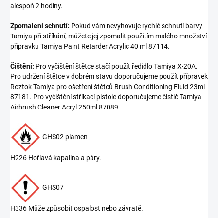
alespoň 2 hodiny.
Zpomalení schnutí:
Pokud vám nevyhovuje rychlé schnutí barvy
Tamiya při stříkání, můžete jej zpomalit použitím malého množství
přípravku Tamiya Paint Retarder Acrylic 40 ml 87114.
Čištění:
Pro vyčištění štětce stačí použít ředidlo Tamiya X-20A.
Pro udržení štětce v dobrém stavu doporučujeme použít přípravek
Roztok Tamiya pro ošetření štětců Brush Conditioning Fluid 23ml
87181. Pro vyčištění stříkací pistole doporučujeme čistič Tamiya
Airbrush Cleaner Acryl 250ml 87089.
GHS02 plamen
H226 Hořlavá kapalina a páry.
GHS07
H336 Může způsobit ospalost nebo závratě.