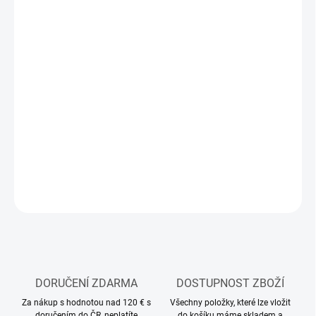
DORUČIT DO:
12.8.2026
MOŽNOSTI
DORUČENÍ
−
+
Přidat do košíku
Modelářská akrylová barva Tamiya
DETAILNÍ INFORMACE
ZEPTAT SE
HLÍDAT
DORUČENÍ ZDARMA
DOSTUPNOST ZBOŽÍ
Za nákup s hodnotou nad 120 € s
Všechny položky, které lze vložit
doručením do ČR, neplatíte
do košíku máme skladem a