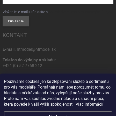
Vložením e-mailu súhlasíte s
podmienkami ochrany osobných údajov
Přihlásit se
KONTAKT
E-mail:
htmodel@htmodel.sk
Telefon do výdejny a skladu:
+421 (0) 52 7768 212
Poštovní / Odběrná adresa:
Používáme cookies jen ke zlepšování služeb a sortimentu
HT model
pro vás modeláře. Pomáhají nám lépe porozumět tomu, co
Na letisko 49
hledáte a očekáváte od nás, vylepšují naše služby pro vás.
058 01 Poprad
Proto nám váš souhlas zvedne náladu a usnadní práci,
Slovenská Republika
která povede k vaší vyšší spokojenosti.
Viac informácií