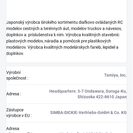
Japonský výrobca širokého sortimentu diaľkovo ovládaných RC
modelov cestných a terénnych áut, modelov truckov a návesov,
doplnkov a
príslušenstva k nim. Výrobca kvalitných stavebníc
plastových modelov, náradia a pomôcok pre plastikových
modelárov. Výrobca kvalitných modelárskych farieb, lepidiel a
doplnkov.
Výrobní
Tamiya, Inc.
společnost
:
Headquarters: 3-7 Ondawara, Suruga-Ku,
Adresa
:
Shizuoka 422-8610 Japan
Zástupce
SIMBA-DICKIE-Vertriebs-GmbH & Co. KG
výrobce v EU
:
Adresa