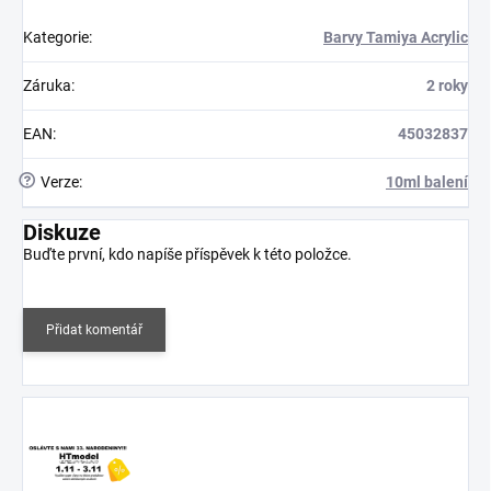
Kategorie
:
Barvy Tamiya Acrylic
Záruka
:
2 roky
EAN
:
45032837
?
Verze
:
10ml balení
Diskuze
Buďte první, kdo napíše příspěvek k této položce.
Přidat komentář