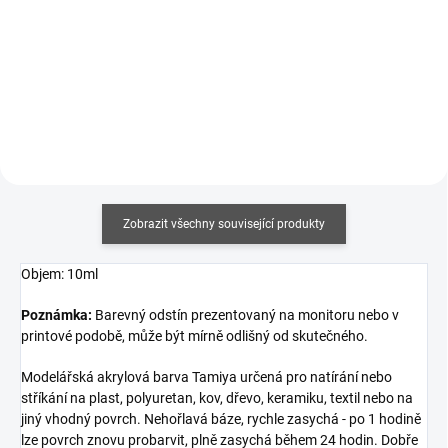
Měrná
Měrná
430,43 Kč / 100 ml
960 Kč / 1 l
cena:
cena:
Do košíku
Do košíku
Zobrazit všechny související produkty
Objem: 10ml
Poznámka:
Barevný odstín prezentovaný na monitoru nebo v
printové podobě, může být mírně odlišný od skutečného.
Modelářská akrylová barva Tamiya určená pro natírání nebo
stříkání na plast, polyuretan, kov, dřevo, keramiku, textil nebo na
jiný vhodný povrch. Nehořlavá báze, rychle zasychá - po 1 hodině
lze povrch znovu probarvit, plně zasychá během 24 hodin. Dobře