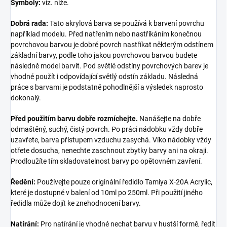
Symboly:
viz. níže.
Dobrá rada:
Tato akrylová barva se používá k barvení povrchu
například modelu. Před natřením nebo nastříkáním konečnou
povrchovou barvou je dobré povrch nastříkat některým odstínem
základní barvy, podle toho jakou povrchovou barvou budete
následně model barvit. Pod světlé odstíny povrchových barev je
vhodné použít i odpovídající světlý odstín základu. Následná
práce s barvami je podstatně pohodlnější a výsledek naprosto
dokonalý.
Před použitím barvu dobře rozmíchejte.
Nanášejte na dobře
odmaštěný, suchý, čistý povrch. Po práci nádobku vždy dobře
uzavřete, barva přístupem vzduchu zasychá. Víko nádobky vždy
otřete dosucha, nenechte zaschnout zbytky barvy ani na okraji.
Prodloužíte tím skladovatelnost barvy po opětovném zavření.
Ředění:
Používejte pouze originální ředidlo Tamiya X-20A Acrylic,
které je dostupné v balení od 10ml po 250ml. Při použití jiného
ředidla může dojít ke znehodnocení barvy.
Natírání:
Pro natírání je vhodné nechat barvu v hustší formě, ředit