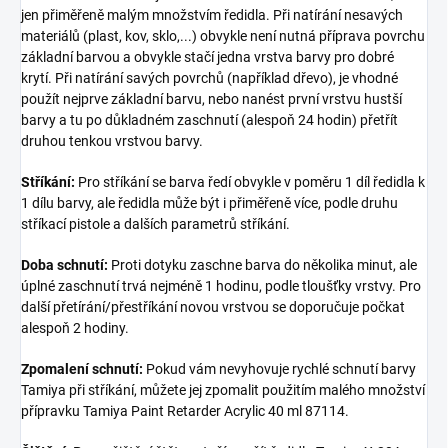
jen přiměřeně malým množstvím ředidla. Při natírání nesavých
materiálů (plast, kov, sklo,...) obvykle není nutná příprava povrchu
základní barvou a obvykle stačí jedna vrstva barvy pro dobré
krytí. Při natírání savých povrchů (například dřevo), je vhodné
použít nejprve základní barvu, nebo nanést první vrstvu hustší
barvy a tu po důkladném zaschnutí (alespoň 24 hodin) přetřít
druhou tenkou vrstvou barvy.
Stříkání:
Pro stříkání se barva ředí obvykle v poměru 1 díl ředidla k
1 dílu barvy, ale ředidla může být i přiměřeně více, podle druhu
stříkací pistole a dalších parametrů stříkání.
Doba schnutí:
Proti dotyku zaschne barva do několika minut, ale
úplné zaschnutí trvá nejméně 1 hodinu, podle tloušťky vrstvy. Pro
další přetírání/přestříkání novou vrstvou se doporučuje počkat
alespoň 2 hodiny.
Zpomalení schnutí:
Pokud vám nevyhovuje rychlé schnutí barvy
Tamiya při stříkání, můžete jej zpomalit použitím malého množství
přípravku Tamiya Paint Retarder Acrylic 40 ml 87114.