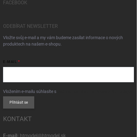
FACEBOOK
ODEBÍRAT NEWSLETTER
Vložte svůj e-mail a my vám budeme zasílat informace o nových
produktech na našem e-shopu.
E-MAIL
Vložením e-mailu súhlasíte s
podmienkami ochrany osobných údajov
Přihlásit se
KONTAKT
E-mail:
htmodel@htmodel.sk