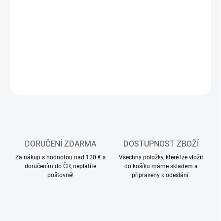
−
+
Přidat do košíku
Modelářská akrylová barva Tamiya
DETAILNÍ INFORMACE
ZEPTAT SE
HLÍDAT
DORUČENÍ ZDARMA
DOSTUPNOST ZBOŽÍ
Za nákup s hodnotou nad 120 € s
Všechny položky, které lze vložit
doručením do ČR, neplatíte
do košíku máme skladem a
poštovné!
připraveny k odeslání.