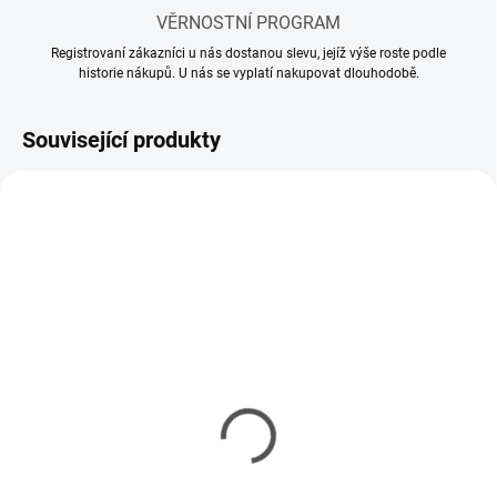
VĚRNOSTNÍ PROGRAM
Registrovaní zákazníci u nás dostanou slevu, jejíž výše roste podle
historie nákupů. U nás se vyplatí nakupovat dlouhodobě.
Související produkty
SKLADEM
SKLADEM
(28 KS)
(22 KS)
Akrylové ředidlo Tamiya
Akrylové ředidlo Tamiya
X-20A 23ml
X-20A 250ml
99 Kč
240 Kč
80 Kč bez DPH
195 Kč bez DPH