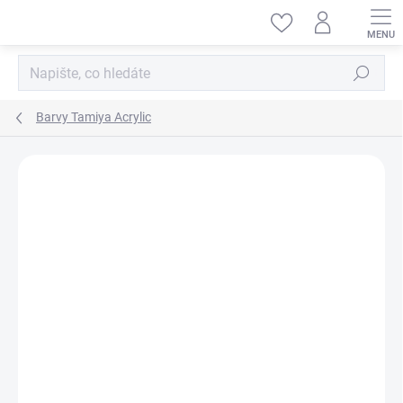
Přejít
na
obsah
Hledat
Barvy Tamiya Acrylic
ZNAČKA:
TAMIYA