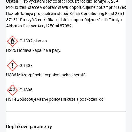
Čištění:
Pro vyčištění štětce stačí použít ředidlo Tamiya X-20A.
Pro udržení štětce v dobrém stavu doporučujeme použít přípravek
Roztok Tamiya pro ošetření štětců Brush Conditioning Fluid 23ml
87181. Pro vyčištění stříkací pistole doporučujeme čistič Tamiya
Airbrush Cleaner Acryl 250ml 87089.
GHS02 plamen
H226 Hořlavá kapalina a páry.
GHS07
H336 Může způsobit ospalost nebo závratě.
GHS05
H314 Způsobuje vážné poleptání kůže a poškození očí
Doplňkové parametry