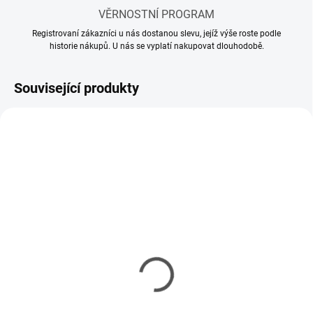
VĚRNOSTNÍ PROGRAM
Registrovaní zákazníci u nás dostanou slevu, jejíž výše roste podle
historie nákupů. U nás se vyplatí nakupovat dlouhodobě.
Související produkty
SKLADEM
SKLADEM
(28 KS)
(23 KS)
Akrylové ředidlo Tamiya
Akrylové ředidlo Tamiya
X-20A 23ml
X-20A 250ml
99 Kč
240 Kč
80 Kč bez DPH
195 Kč bez DPH