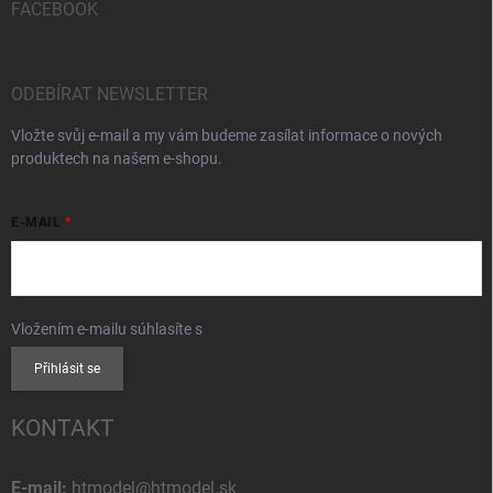
FACEBOOK
ODEBÍRAT NEWSLETTER
Vložte svůj e-mail a my vám budeme zasílat informace o nových
produktech na našem e-shopu.
E-MAIL
Vložením e-mailu súhlasíte s
podmienkami ochrany osobných údajov
Přihlásit se
KONTAKT
E-mail:
htmodel@htmodel.sk