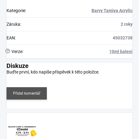
Kategorie
:
Barvy Tamiya Acrylic
Záruka
:
2 roky
EAN
:
45032738
?
Verze
:
10ml balení
Diskuze
Buďte první, kdo napíše příspěvek k této položce.
Přidat komentář