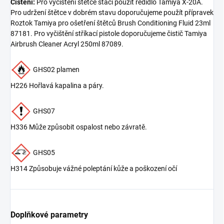
Čištění:
Pro vyčištění štětce stačí použít ředidlo Tamiya X-20A.
Pro udržení štětce v dobrém stavu doporučujeme použít přípravek
Roztok Tamiya pro ošetření štětců Brush Conditioning Fluid 23ml
87181. Pro vyčištění stříkací pistole doporučujeme čistič Tamiya
Airbrush Cleaner Acryl 250ml 87089.
GHS02 plamen
H226 Hořlavá kapalina a páry.
GHS07
H336 Může způsobit ospalost nebo závratě.
GHS05
H314 Způsobuje vážné poleptání kůže a poškození očí
Doplňkové parametry