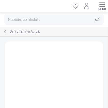
Přejít
na
obsah
Hledat
Barvy Tamiya Acrylic
ZNAČKA:
TAMIYA