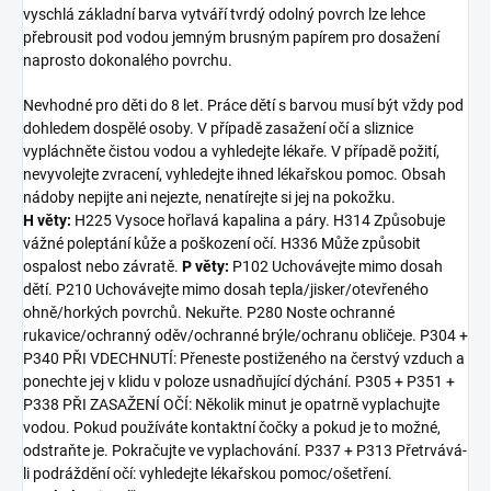
vyschlá základní barva vytváří tvrdý odolný povrch lze lehce
přebrousit pod vodou jemným brusným papírem pro dosažení
naprosto dokonalého povrchu.
Nevhodné pro děti do 8 let. Práce dětí s barvou musí být vždy pod
dohledem dospělé osoby. V případě zasažení očí a sliznice
vypláchněte čistou vodou a vyhledejte lékaře. V případě požití,
nevyvolejte zvracení, vyhledejte ihned lékařskou pomoc. Obsah
nádoby nepijte ani nejezte, nenatírejte si jej na pokožku.
H věty:
H225 Vysoce hořlavá kapalina a páry. H314 Způsobuje
vážné poleptání kůže a poškození očí. H336 Může způsobit
ospalost nebo závratě.
P věty:
P102 Uchovávejte mimo dosah
dětí. P210 Uchovávejte mimo dosah tepla/jisker/otevřeného
ohně/horkých povrchů. Nekuřte. P280 Noste ochranné
rukavice/ochranný oděv/ochranné brýle/ochranu obličeje. P304 +
P340 PŘI VDECHNUTÍ: Přeneste postiženého na čerstvý vzduch a
ponechte jej v klidu v poloze usnadňující dýchání. P305 + P351 +
P338 PŘI ZASAŽENÍ OČÍ: Několik minut je opatrně vyplachujte
vodou. Pokud používáte kontaktní čočky a pokud je to možné,
odstraňte je. Pokračujte ve vyplachování. P337 + P313 Přetrvává-
li podráždění očí: vyhledejte lékařskou pomoc/ošetření.