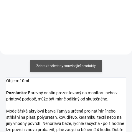
Měrná
Měrná
430,43 Kč / 100 ml
960 Kč / 1 l
cena:
cena:
Do košíku
Do košíku
Zobrazit všechny související produkty
Objem: 10ml
Poznámka:
Barevný odstín prezentovaný na monitoru nebo v
printové podobě, může být mírně odlišný od skutečného.
Modelářská akrylová barva Tamiya určená pro natírání nebo
stříkání na plast, polyuretan, kov, dřevo, keramiku, textil nebo na
jiný vhodný povrch. Nehořlavá báze, rychle zasychá - po 1 hodině
lze povrch znovu probarvit, plně zasychá během 24 hodin. Dobře