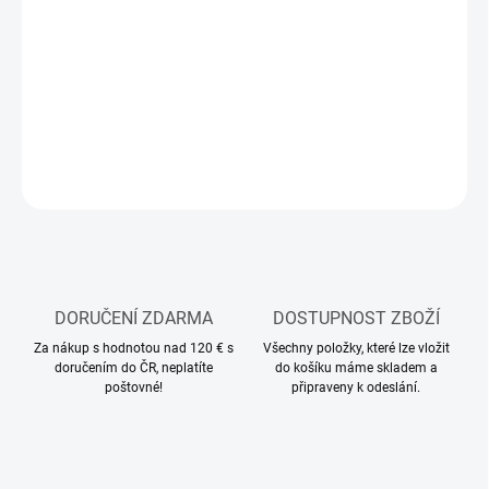
−
+
Přidat do košíku
Modelářská akrylová barva Tamiya
DETAILNÍ INFORMACE
ZEPTAT SE
HLÍDAT
DORUČENÍ ZDARMA
DOSTUPNOST ZBOŽÍ
Za nákup s hodnotou nad 120 € s
Všechny položky, které lze vložit
doručením do ČR, neplatíte
do košíku máme skladem a
poštovné!
připraveny k odeslání.