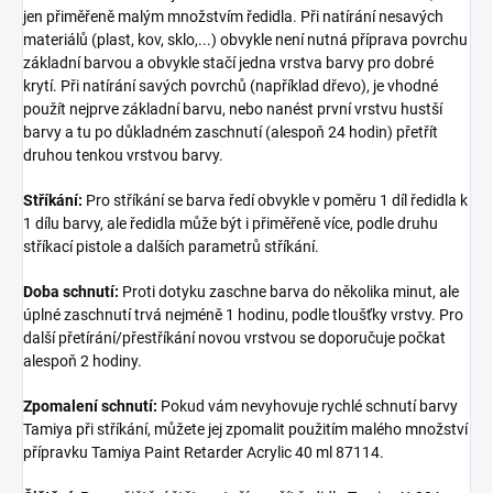
jen přiměřeně malým množstvím ředidla. Při natírání nesavých
materiálů (plast, kov, sklo,...) obvykle není nutná příprava povrchu
základní barvou a obvykle stačí jedna vrstva barvy pro dobré
krytí. Při natírání savých povrchů (například dřevo), je vhodné
použít nejprve základní barvu, nebo nanést první vrstvu hustší
barvy a tu po důkladném zaschnutí (alespoň 24 hodin) přetřít
druhou tenkou vrstvou barvy.
Stříkání:
Pro stříkání se barva ředí obvykle v poměru 1 díl ředidla k
1 dílu barvy, ale ředidla může být i přiměřeně více, podle druhu
stříkací pistole a dalších parametrů stříkání.
Doba schnutí:
Proti dotyku zaschne barva do několika minut, ale
úplné zaschnutí trvá nejméně 1 hodinu, podle tloušťky vrstvy. Pro
další přetírání/přestříkání novou vrstvou se doporučuje počkat
alespoň 2 hodiny.
Zpomalení schnutí:
Pokud vám nevyhovuje rychlé schnutí barvy
Tamiya při stříkání, můžete jej zpomalit použitím malého množství
přípravku Tamiya Paint Retarder Acrylic 40 ml 87114.