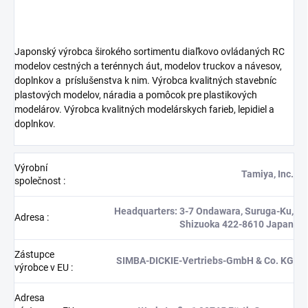
Japonský výrobca širokého sortimentu diaľkovo ovládaných RC
modelov cestných a terénnych áut, modelov truckov a návesov,
doplnkov a
príslušenstva k nim. Výrobca kvalitných stavebníc
plastových modelov, náradia a pomôcok pre plastikových
modelárov. Výrobca kvalitných modelárskych farieb, lepidiel a
doplnkov.
Výrobní
Tamiya, Inc.
společnost
:
Headquarters: 3-7 Ondawara, Suruga-Ku,
Adresa
:
Shizuoka 422-8610 Japan
Zástupce
SIMBA-DICKIE-Vertriebs-GmbH & Co. KG
výrobce v EU
:
Adresa