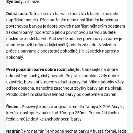
Symboly:
viz. níže.
Dobrá rada:
Tato akrylová barva se používá k barvení povrchu
například modelu. Před natřením nebo nastříkáním konečnou
povrchovou barvou je dobré povrch nastříkat některým odstínem
základní barvy, podle toho jakou povrchovou barvou budete
následně model barvit. Pod světlé odstíny povrchových barev je
vhodné použít i odpovídající světlý odstín základu. Následná
práce s barvami je podstatně pohodlnější a výsledek naprosto
dokonalý.
Před použitím barvu dobře rozmíchejte.
Nanášejte na dobře
odmaštěný, suchý, čistý povrch. Po práci nádobku vždy dobře
uzavřete, barva přístupem vzduchu zasychá. Víko nádobky vždy
otřete dosucha, nenechte zaschnout zbytky barvy ani na okraji.
Prodloužíte tím skladovatelnost barvy po opětovném zavření.
Ředění:
Používejte pouze originální ředidlo Tamiya X-20A Acrylic,
které je dostupné v balení od 10ml po 250ml. Při použití jiného
ředidla může dojít ke znehodnocení barvy.
Natírání:
Pro natírání je vhodné nechat barvu v hustší formě, ředit