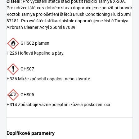
Čištění:
Pro vyčištění štětce stačí použít ředidlo Tamiya X-20A.
Pro udržení štětce v dobrém stavu doporučujeme použít přípravek
Roztok Tamiya pro ošetření štětců Brush Conditioning Fluid 23ml
87181. Pro vyčištění stříkací pistole doporučujeme čistič Tamiya
Airbrush Cleaner Acryl 250ml 87089.
GHS02 plamen
H226 Hořlavá kapalina a páry.
GHS07
H336 Může způsobit ospalost nebo závratě.
GHS05
H314 Způsobuje vážné poleptání kůže a poškození očí
Doplňkové parametry