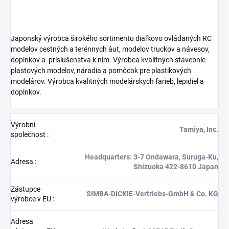
Japonský výrobca širokého sortimentu diaľkovo ovládaných RC
modelov cestných a terénnych áut, modelov truckov a návesov,
doplnkov a
príslušenstva k nim. Výrobca kvalitných stavebníc
plastových modelov, náradia a pomôcok pre plastikových
modelárov. Výrobca kvalitných modelárskych farieb, lepidiel a
doplnkov.
Výrobní
Tamiya, Inc.
společnost
:
Headquarters: 3-7 Ondawara, Suruga-Ku,
Adresa
:
Shizuoka 422-8610 Japan
Zástupce
SIMBA-DICKIE-Vertriebs-GmbH & Co. KG
výrobce v EU
:
Adresa