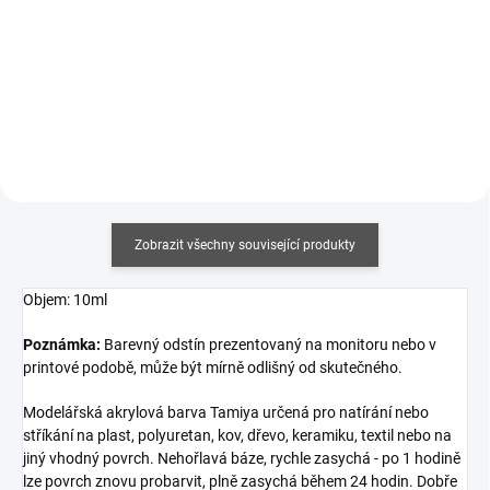
Měrná
Měrná
430,43 Kč / 100 ml
960 Kč / 1 l
cena:
cena:
Do košíku
Do košíku
Zobrazit všechny související produkty
Objem: 10ml
Poznámka:
Barevný odstín prezentovaný na monitoru nebo v
printové podobě, může být mírně odlišný od skutečného.
Modelářská akrylová barva Tamiya určená pro natírání nebo
stříkání na plast, polyuretan, kov, dřevo, keramiku, textil nebo na
jiný vhodný povrch. Nehořlavá báze, rychle zasychá - po 1 hodině
lze povrch znovu probarvit, plně zasychá během 24 hodin. Dobře