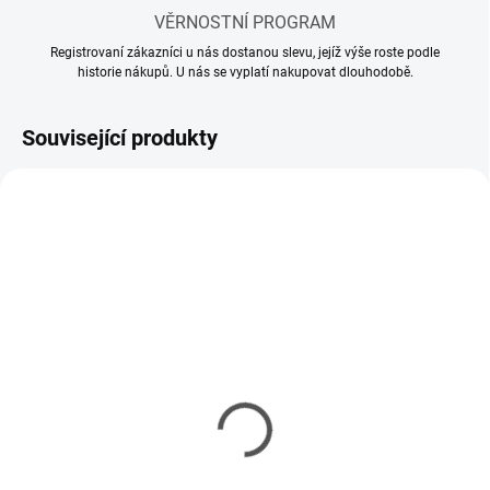
VĚRNOSTNÍ PROGRAM
Registrovaní zákazníci u nás dostanou slevu, jejíž výše roste podle
historie nákupů. U nás se vyplatí nakupovat dlouhodobě.
Související produkty
SKLADEM
SKLADEM
(28 KS)
(22 KS)
Akrylové ředidlo Tamiya
Akrylové ředidlo Tamiya
X-20A 23ml
X-20A 250ml
99 Kč
240 Kč
80 Kč bez DPH
195 Kč bez DPH