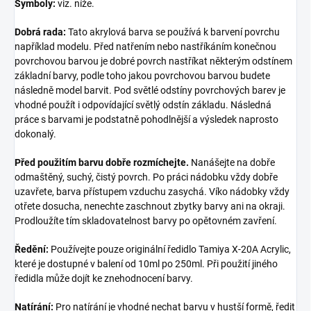
Symboly:
viz. níže.
Dobrá rada:
Tato akrylová barva se používá k barvení povrchu
například modelu. Před natřením nebo nastříkáním konečnou
povrchovou barvou je dobré povrch nastříkat některým odstínem
základní barvy, podle toho jakou povrchovou barvou budete
následně model barvit. Pod světlé odstíny povrchových barev je
vhodné použít i odpovídající světlý odstín základu. Následná
práce s barvami je podstatně pohodlnější a výsledek naprosto
dokonalý.
Před použitím barvu dobře rozmíchejte.
Nanášejte na dobře
odmaštěný, suchý, čistý povrch. Po práci nádobku vždy dobře
uzavřete, barva přístupem vzduchu zasychá. Víko nádobky vždy
otřete dosucha, nenechte zaschnout zbytky barvy ani na okraji.
Prodloužíte tím skladovatelnost barvy po opětovném zavření.
Ředění:
Používejte pouze originální ředidlo Tamiya X-20A Acrylic,
které je dostupné v balení od 10ml po 250ml. Při použití jiného
ředidla může dojít ke znehodnocení barvy.
Natírání:
Pro natírání je vhodné nechat barvu v hustší formě, ředit