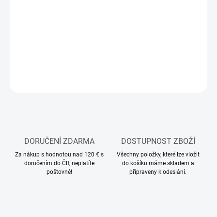
−
+
Přidat do košíku
Modelářská akrylová barva Tamiya
DETAILNÍ INFORMACE
ZEPTAT SE
HLÍDAT
DORUČENÍ ZDARMA
DOSTUPNOST ZBOŽÍ
Za nákup s hodnotou nad 120 € s
Všechny položky, které lze vložit
doručením do ČR, neplatíte
do košíku máme skladem a
poštovné!
připraveny k odeslání.