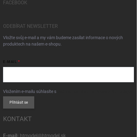
FACEBOOK
ODEBÍRAT NEWSLETTER
Vložte svůj e-mail a my vám budeme zasílat informace o nových
produktech na našem e-shopu.
E-MAIL
Vložením e-mailu súhlasíte s
podmienkami ochrany osobných údajov
Přihlásit se
KONTAKT
E-mail:
htmodel@htmodel.sk