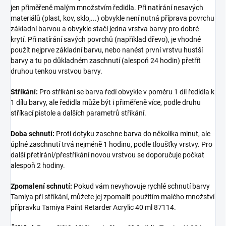
jen přiměřeně malým množstvím ředidla. Při natírání nesavých
materiálů (plast, kov, sklo,...) obvykle není nutná příprava povrchu
základní barvou a obvykle stačí jedna vrstva barvy pro dobré
krytí. Při natírání savých povrchů (například dřevo), je vhodné
použít nejprve základní barvu, nebo nanést první vrstvu hustší
barvy a tu po důkladném zaschnutí (alespoň 24 hodin) přetřít
druhou tenkou vrstvou barvy.
Stříkání:
Pro stříkání se barva ředí obvykle v poměru 1 díl ředidla k
1 dílu barvy, ale ředidla může být i přiměřeně více, podle druhu
stříkací pistole a dalších parametrů stříkání.
Doba schnutí:
Proti dotyku zaschne barva do několika minut, ale
úplné zaschnutí trvá nejméně 1 hodinu, podle tloušťky vrstvy. Pro
další přetírání/přestříkání novou vrstvou se doporučuje počkat
alespoň 2 hodiny.
Zpomalení schnutí:
Pokud vám nevyhovuje rychlé schnutí barvy
Tamiya při stříkání, můžete jej zpomalit použitím malého množství
přípravku Tamiya Paint Retarder Acrylic 40 ml 87114.