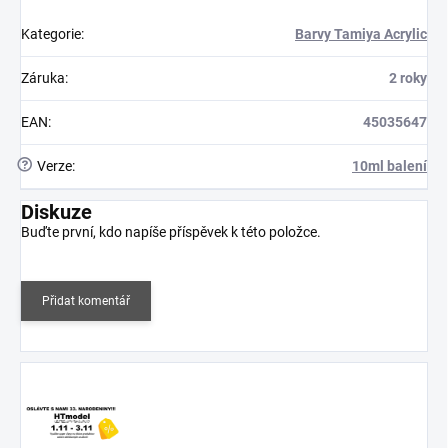
Kategorie
:
Barvy Tamiya Acrylic
Záruka
:
2 roky
EAN
:
45035647
?
Verze
:
10ml balení
Diskuze
Buďte první, kdo napíše příspěvek k této položce.
Přidat komentář