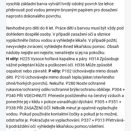
vyschlá základní barva vytváří tvrdý odolný povrch lze lehce
přebrousit pod vodou jemným brusným papírem pro dosažení
naprosto dokonalého povrchu.
Nevhodné pro děti do 8 let. Práce dětí s barvou musí být vždy pod
dohledem dospělé osoby. V případě zasažení očí a sliznice
vypláchněte čistou vodou a vyhledejte lékaře. V případě požití,
nevyvolejte zvracení, vyhledejte ihned lékařskou pomoc. Obsah
nádoby nepijte ani nejezte, nenatírejte si jej na pokožku.
H věty:
H225 Vysoce hořlavá kapalina a páry. H314 Způsobuje
vážné poleptání kůže a poškození očí. H336 Může způsobit
ospalost nebo závratě.
P věty:
P102 Uchovávejte mimo dosah
dětí. P210 Uchovávejte mimo dosah tepla/jisker/otevřeného
ohně/horkých povrchů. Nekuřte. P280 Noste ochranné
rukavice/ochranný oděv/ochranné brýle/ochranu obličeje. P304 +
P340 PŘI VDECHNUTÍ: Přeneste postiženého na čerstvý vzduch a
ponechte jej v klidu v poloze usnadňující dýchání. P305 + P351 +
P338 PŘI ZASAŽENÍ OČÍ: Několik minut je opatrně vyplachujte
vodou. Pokud používáte kontaktní čočky a pokud je to možné,
odstraňte je. Pokračujte ve vyplachování. P337 + P313 Přetrvává-
li podráždění očí: vyhledejte lékařskou pomoc/ošetření.