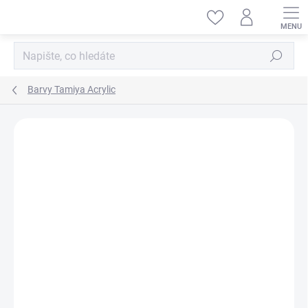
Přejít
na
obsah
Hledat
Barvy Tamiya Acrylic
ZNAČKA:
TAMIYA