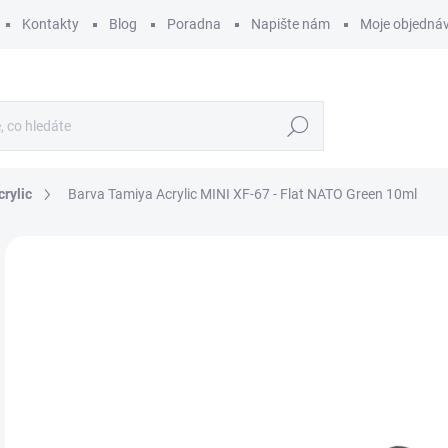
Kontakty
Blog
Poradna
Napište nám
Moje objedná
Hledat
rylic
Barva Tamiya Acrylic MINI XF-67 - Flat NATO Green 10ml
ZNAČKA:
TAMIYA
6
51 
Měr
630 
cena
SK
MŮŽ
DO:
10.