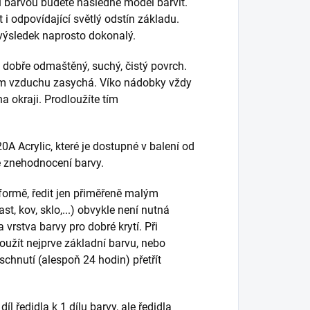
 barvou budete následně model barvit.
i odpovídající světlý odstín základu.
výsledek naprosto dokonalý.
dobře odmaštěný, suchý, čistý povrch.
em vzduchu zasychá. Víko nádobky vždy
a okraji. Prodloužíte tím
0A Acrylic, které je dostupné v balení od
ke znehodnocení barvy.
 formě, ředit jen přiměřeně malým
t, kov, sklo,...) obvykle není nutná
vrstva barvy pro dobré krytí. Při
oužít nejprve základní barvu, nebo
chnutí (alespoň 24 hodin) přetřít
íl ředidla k 1 dílu barvy, ale ředidla