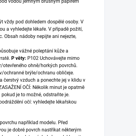
sit pod vodou jemným brusným papírem
 být vždy pod dohledem dospělé osoby. V
u a vyhledejte lékaře. V případě požití,
c. Obsah nádoby nepijte ani nejezte,
ůsobuje vážné poleptání kůže a
ratě.
P věty:
P102 Uchovávejte mimo
er/otevřeného ohně/horkých povrchů.
/ochranné brýle/ochranu obličeje.
čerstvý vzduch a ponechte jej v klidu v
ZASAŽENÍ OČÍ: Několik minut je opatrně
pokud je to možné, odstraňte je.
podráždění očí: vyhledejte lékařskou
 povrchu například modelu. Před
u je dobré povrch nastříkat některým