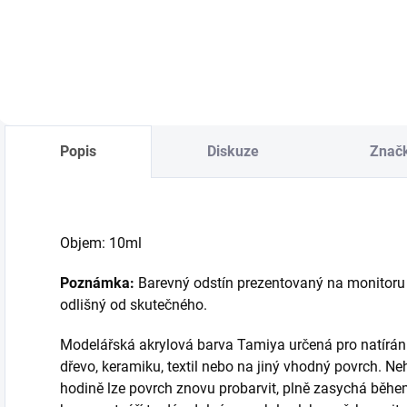
Do košíku
Do košíku
Popis
Diskuze
Znač
Objem: 10ml
Poznámka:
Barevný odstín prezentovaný na monitoru
odlišný od skutečného.
Modelářská akrylová barva Tamiya určená pro natírání n
dřevo, keramiku, textil nebo na jiný vhodný povrch. Ne
hodině lze povrch znovu probarvit, plně zasychá běhe