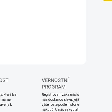
NOSTI DORUČENÍ
−
+
Přidat do košíku
lářská akrylová barva Tamiya
ILNÍ INFORMACE
ZEPTAT SE
HLÍDAT
OST
VĚRNOSTNÍ
PROGRAM
, které lze
Registrovaní zákazníci u
ku máme
nás dostanou slevu, jejíž
raveny k
výše roste podle historie
nákupů. U nás se vyplatí