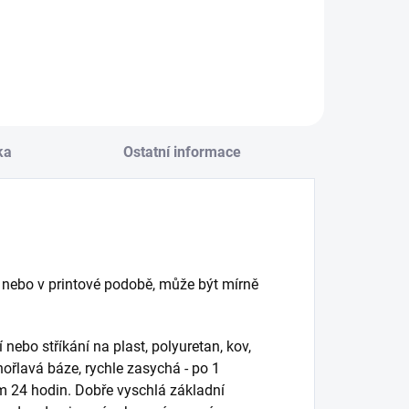
Do košíku
Do košíku
ka
Ostatní informace
 nebo v printové podobě, může být mírně
ebo stříkání na plast, polyuretan, kov,
hořlavá báze, rychle zasychá - po 1
m 24 hodin. Dobře vyschlá základní