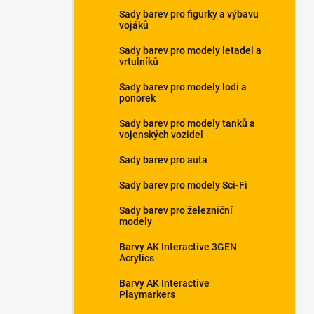
a
Sady barev pro figurky a výbavu
n
vojáků
e
Sady barev pro modely letadel a
l
vrtulníků
Sady barev pro modely lodí a
ponorek
Sady barev pro modely tanků a
vojenských vozidel
Sady barev pro auta
Sady barev pro modely Sci-Fi
Sady barev pro železniční
modely
Barvy AK Interactive 3GEN
Acrylics
Barvy AK Interactive
Playmarkers