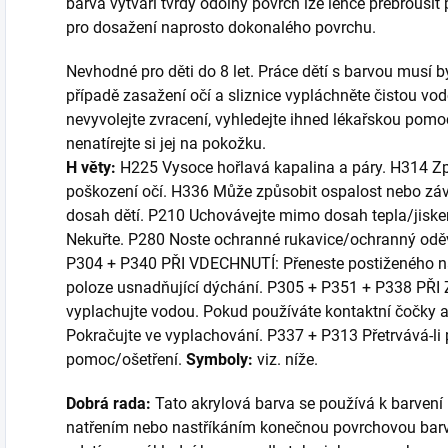
barva vytváří tvrdý odolný povrch lze lehce přebrou
pro dosažení naprosto dokonalého povrchu.
Nevhodné pro děti do 8 let. Práce dětí s barvou musí
případě zasažení očí a sliznice vypláchněte čistou vodo
nevyvolejte zvracení, vyhledejte ihned lékařskou pomo
nenatírejte si jej na pokožku.
H věty:
H225 Vysoce hořlavá kapalina a páry. H314 Zp
poškození očí. H336 Může způsobit ospalost nebo záv
dosah dětí. P210 Uchovávejte mimo dosah tepla/jisk
Nekuřte. P280 Noste ochranné rukavice/ochranný oděv
P304 + P340 PŘI VDECHNUTÍ: Přeneste postiženého na 
poloze usnadňující dýchání. P305 + P351 + P338 PŘI 
vyplachujte vodou. Pokud používáte kontaktní čočky a 
Pokračujte ve vyplachování. P337 + P313 Přetrvává-li 
pomoc/ošetření.
Symboly:
viz. níže.
Dobrá rada:
Tato akrylová barva se používá k barvení
natřením nebo nastříkáním konečnou povrchovou barvo