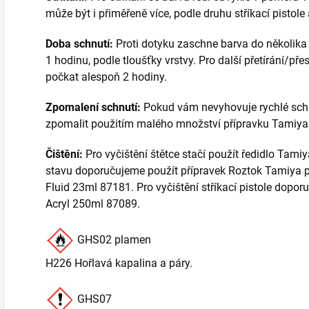
může být i přiměřeně více, podle druhu stříkací pistole
Doba schnutí:
Proti dotyku zaschne barva do několika 
1 hodinu, podle tloušťky vrstvy. Pro další přetírání/př
počkat alespoň 2 hodiny.
Zpomalení schnutí:
Pokud vám nevyhovuje rychlé schnu
zpomalit použitím malého množství přípravku Tamiya 
Čištění:
Pro vyčištění štětce stačí použít ředidlo Tami
stavu doporučujeme použít přípravek Roztok Tamiya pr
Fluid 23ml 87181. Pro vyčištění stříkací pistole dopo
Acryl 250ml 87089.
GHS02 plamen
H226 Hořlavá kapalina a páry.
GHS07