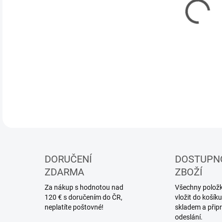
MOŽ
Mode
DETA
DORUČENÍ
DOSTUPN
ZDARMA
ZBOŽÍ
Za nákup s hodnotou nad
Všechny položky
120 € s doručením do ČR,
vložit do koší
neplatíte poštovné!
skladem a přip
odeslání.