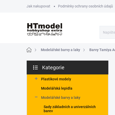
Přejít
Jak nakupovat
Podmínky ochrany osobních údajů
na
obsah
Domů
Modelářské barvy a laky
Barvy Tamiya Ac
P
Kategorie
o
Přeskočit
s
kategorie
t
Plastikové modely
r
Modelářská lepidla
a
n
Modelářské barvy a laky
n
Sady základních a univerzálních
í
barev
p