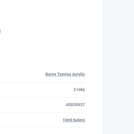
í
Barvy Tamiya Acrylic
2 roky
45035937
10ml balení