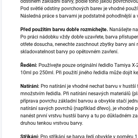
odstínem základní barvy, podle toho jakou povrchovou
Pod světlé odstíny povrchových barev je vhodné použít 
Následná práce s barvami je podstatně pohodlnější a 
Před použitím barvu dobře rozmíchejte.
Nanášejte na 
Po práci nádobku vždy dobře uzavřete, barva přístup
otřete dosucha, nenechte zaschnout zbytky barvy ani n
skladovatelnost barvy po opětovném zavření.
Ředění:
Používejte pouze originální ředidlo Tamiya X-2
10ml po 250ml. Při použití jiného ředidla může dojít 
Natírání:
Pro natírání je vhodné nechat barvu v hustší
množstvím ředidla. Při natírání nesavých materiálů (plas
příprava povrchu základní barvou a obvykle stačí jedna 
natírání savých povrchů (například dřevo), je vhodné p
nanést první vrstvu hustší barvy a tu po důkladném zas
druhou tenkou vrstvou barvy.
Stříkání:
Pro stříkání se barva ředí obvykle v poměru 1 d