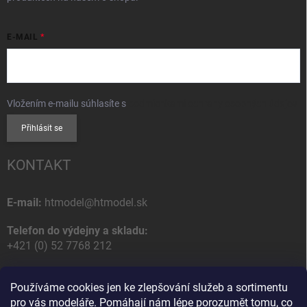
E-MAIL
Vložením e-mailu súhlasíte s
podmienkami ochrany osobných údajov
Přihlásit se
KONTAKT
E-mail:
htmodel@htmodel.sk
Telefon do výdejny a skladu:
+421 (0) 52 7768 212
Poštovní / Odběrná adresa:
Používáme cookies jen ke zlepšování služeb a sortimentu
HT model
pro vás modeláře. Pomáhají nám lépe porozumět tomu, co
Na letisko 49