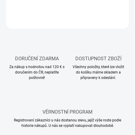
ZEPTAT SE
HLÍDAT
DORUČENÍ ZDARMA
DOSTUPNOST ZBOŽÍ
Za nákup s hodnotou nad 120 € s
Všechny položky, které lze vložit
doručením do ČR, neplatíte
do košíku máme skladem a
poštovné!
připraveny k odeslání.
VĚRNOSTNÍ PROGRAM
Registrovaní zákazníci u nás dostanou slevu, jejíž výše roste podle
historie nákupů. U nás se vyplatí nakupovat dlouhodobě.