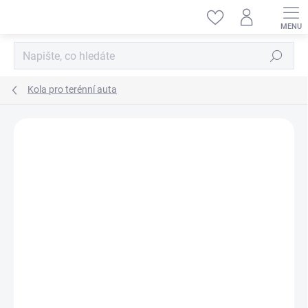
Přejít
na
obsah
Hledat
Kola pro terénní auta
ZNAČKA:
DF-MODELS