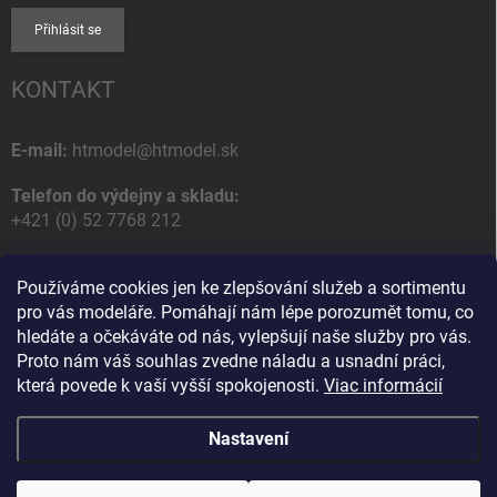
Přihlásit se
KONTAKT
E-mail:
htmodel@htmodel.sk
Telefon do výdejny a skladu:
+421 (0) 52 7768 212
Poštovní / Odběrná adresa:
Používáme cookies jen ke zlepšování služeb a sortimentu
HT model
pro vás modeláře. Pomáhají nám lépe porozumět tomu, co
Na letisko 49
hledáte a očekáváte od nás, vylepšují naše služby pro vás.
058 01 Poprad
Proto nám váš souhlas zvedne náladu a usnadní práci,
Slovenská Republika
která povede k vaší vyšší spokojenosti.
Viac informácií
Nastavení
Copyright 2026
HT model
. Všechna práva vyhrazena.
Upravit nastavení