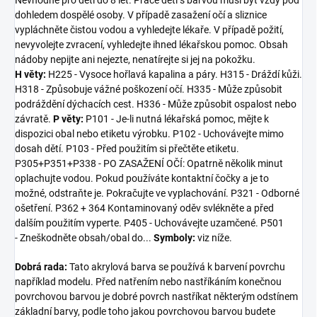
dohledem dospělé osoby. V případě zasažení očí a sliznice
vypláchněte čistou vodou a vyhledejte lékaře. V případě požití,
nevyvolejte zvracení, vyhledejte ihned lékařskou pomoc. Obsah
nádoby nepijte ani nejezte, nenatírejte si jej na pokožku.
H věty:
H225 - Vysoce hořlavá kapalina a páry. H315 - Dráždí kůži.
H318 - Způsobuje vážné poškození očí. H335 - Může způsobit
podráždění dýchacích cest. H336 - Může způsobit ospalost nebo
závratě.
P věty:
P101 - Je-li nutná lékařská pomoc, mějte k
dispozici obal nebo etiketu výrobku. P102 - Uchovávejte mimo
dosah dětí. P103 - Před použitím si přečtěte etiketu.
P305+P351+P338 - PO ZASAŽENÍ OČÍ: Opatrně několik minut
oplachujte vodou. Pokud používáte kontaktní čočky a je to
možné, odstraňte je. Pokračujte ve vyplachování. P321 - Odborné
ošetření. P362 + 364 Kontaminovaný oděv svlékněte a před
dalším použitím vyperte. P405 - Uchovávejte uzamčené. P501
- Zneškodněte obsah/obal do...
Symboly:
viz níže.
Dobrá rada:
Tato akrylová barva se používá k barvení povrchu
například modelu. Před natřením nebo nastříkáním konečnou
povrchovou barvou je dobré povrch nastříkat některým odstínem
základní barvy, podle toho jakou povrchovou barvou budete