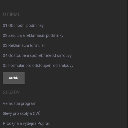
a
t
í
O FIRMĚ
01 Obchodní podmínky
02 Záruční a reklamační podmínky
03 Reklamační formulář
04 Odstoupení spotřebitele od smlouvy
05 Formulář pro odstoupení od smlouvy
Archiv
SLUŽBY
Věrnostní program
Slevy pro školy a CVČ
Prodejna a výdejna Poprad