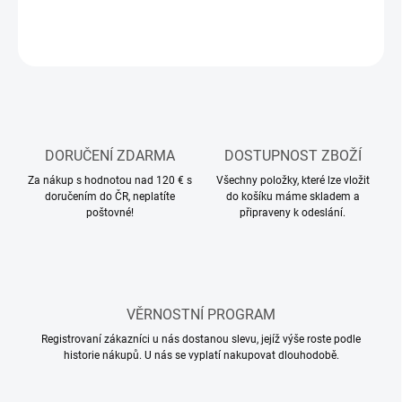
DETAILNÍ INFORMACE
ZEPTAT SE
HLÍDAT
DORUČENÍ ZDARMA
DOSTUPNOST ZBOŽÍ
Za nákup s hodnotou nad 120 € s
Všechny položky, které lze vložit
doručením do ČR, neplatíte
do košíku máme skladem a
poštovné!
připraveny k odeslání.
VĚRNOSTNÍ PROGRAM
Registrovaní zákazníci u nás dostanou slevu, jejíž výše roste podle
historie nákupů. U nás se vyplatí nakupovat dlouhodobě.