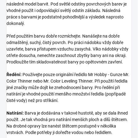
následně model barvit. Pod světlé odstíny povrchových barev je
vhodné použít i odpovídající světlý odstín základu. Následná
práce s barvami je podstatně pohodlnější a výsledek naprosto
dokonalý.
Před použitím barvu dobře rozmíchejte. Nanášejte na dobře
odmaštěný, suchý, čistý povrch. Po práci nádobku vždy dobře
uzavřete, barva přístupem vzduchu zasychá. Víko nádobky vždy
otřete dosucha, nenechte zaschnout zbytky barvy ani na okraji.
Prodloužíte tím skladovatelnost barvy po opětovném zavření.
Ředění:
Používejte pouze originální ředidlo Mr Hobby - Gunze Mr.
Color Thinner nebo Mr. Color Leveling Thinner. Při použití ředidla
jiné značky může dojít ke znehodnocení barvy. Pro ředění při
natírání je vhodné použití menšího množství ředidla (popřípadě
čisté vody) než pro stříkání.
Natírání:
Barva je dodávána v takové hustotě, aby se dala ihned
použít. Je tak vhodná pro natírání menších ploch a dílů štětcem.
Na drobné opravy lze nanést štětcem postupně v několika
vrstvách. Podle potřeby ji dořeďte vodou nebo ředidlem.