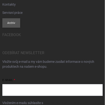
Kontakty
Servisní práce
Archiv
FACEBOOK
ODEBÍRAT NEWSLETTER
Vložte svůj e-mail a my vám budeme zasílat informace o nových
produktech na našem e-shopu.
E-MAIL
Vložením e-mailu súhlasíte s
podmienkami ochrany osobných údajov