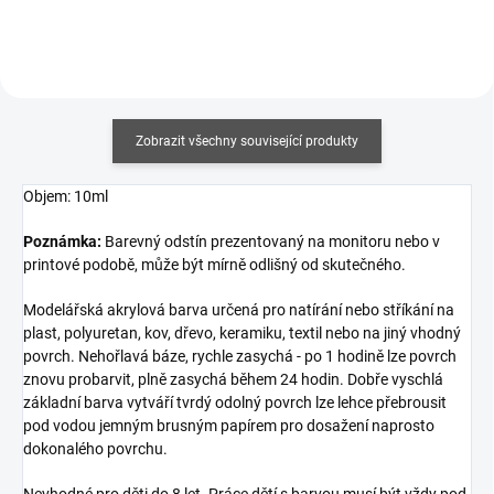
Zobrazit všechny související produkty
Objem: 10ml
Poznámka:
Barevný odstín prezentovaný na monitoru nebo v
printové podobě, může být mírně odlišný od skutečného.
Modelářská akrylová barva určená pro natírání nebo stříkání na
plast, polyuretan, kov, dřevo, keramiku, textil nebo na jiný vhodný
povrch. Nehořlavá báze, rychle zasychá - po 1 hodině lze povrch
znovu probarvit, plně zasychá během 24 hodin. Dobře vyschlá
základní barva vytváří tvrdý odolný povrch lze lehce přebrousit
pod vodou jemným brusným papírem pro dosažení naprosto
dokonalého povrchu.
Nevhodné pro děti do 8 let. Práce dětí s barvou musí být vždy pod