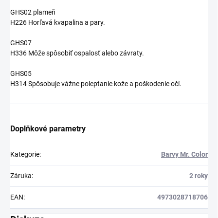
GHS02 plameň
H226 Horľavá kvapalina a pary.
GHS07
H336 Môže spôsobiť ospalosť alebo závraty.
GHS05
H314 Spôsobuje vážne poleptanie kože a poškodenie očí.
Doplňkové parametry
Kategorie
:
Barvy Mr. Color
Záruka
:
2 roky
EAN
:
4973028718706