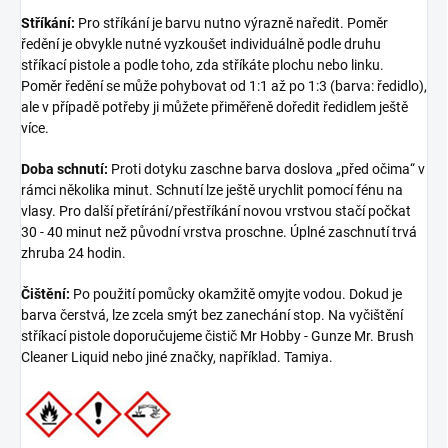
Stříkání:
Pro stříkání je barvu nutno výrazně naředit. Poměr
ředění je obvykle nutné vyzkoušet individuálně podle druhu
stříkací pistole a podle toho, zda stříkáte plochu nebo linku.
Poměr ředění se může pohybovat od 1:1 až po 1:3 (barva: ředidlo),
ale v případě potřeby ji můžete přiměřeně doředit ředidlem ještě
více.
Doba schnutí:
Proti dotyku zaschne barva doslova „před očima“ v
rámci několika minut. Schnutí lze ještě urychlit pomocí fénu na
vlasy. Pro další přetírání/přestříkání novou vrstvou stačí počkat
30 - 40 minut než původní vrstva proschne. Úplné zaschnutí trvá
zhruba 24 hodin.
Čištění:
Po použití pomůcky okamžitě omyjte vodou. Dokud je
barva čerstvá, lze zcela smýt bez zanechání stop. Na vyčištění
stříkací pistole doporučujeme čistič Mr Hobby - Gunze Mr. Brush
Cleaner Liquid nebo jiné značky, například. Tamiya.