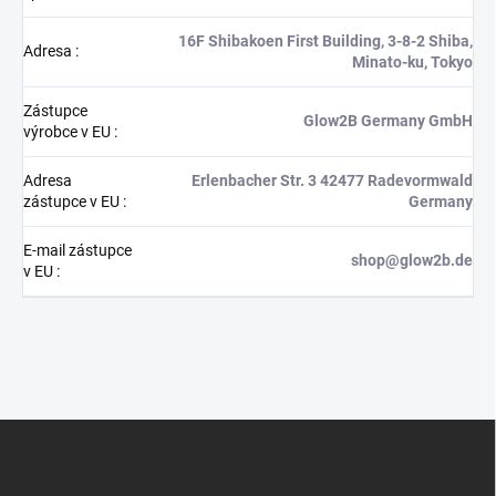
16F Shibakoen First Building, 3-8-2 Shiba,
Adresa
:
Minato-ku, Tokyo
Zástupce
Glow2B Germany GmbH
výrobce v EU
:
Adresa
Erlenbacher Str. 3 42477 Radevormwald
zástupce v EU
:
Germany
E-mail zástupce
shop@glow2b.de
v EU
:
Z
á
p