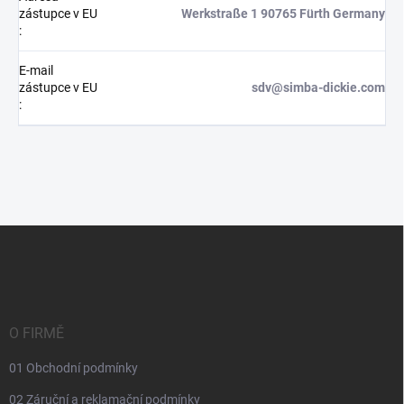
zástupce v EU
Werkstraße 1 90765 Fürth Germany
:
E-mail
zástupce v EU
sdv@simba-dickie.com
:
Z
á
p
a
t
í
O FIRMĚ
01 Obchodní podmínky
02 Záruční a reklamační podmínky