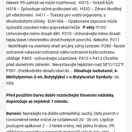
tlakem: Při zahřátí se může roztrhnout. H315 – Dráždí kůži.
H318 – Způsobuje vážné poškození očí. H332 – Zdraví škodlivý
při vdechování. H411 – Toxický pro vodní organismy, s
dlouhodobými účinky. EUH 066 – Opakovaná expozice může
způsobit vysušení nebo popraskání kůže.
P věty:
P102 -
Uchovávejte mimo dosah dětí. P210 - Uchovávejte mimo dosah
tepla/jisker/otevřeného ohně/horkých povrchů. Nekuřte. P211
- Nestříkejte na otevřený oheň ani jiný zdroj vznícení. P280 - Noste
ochranné rukavice/ochranný oděv/ochranné brýle/ochranu
obličeje. P405 - Uchovávejte uzamčené. P410 + P412 Chraňte
před slunečním zářením. Nevystavujte teplotám nad 50°C/122°F.
P501 -Zneškodněte obsah/obal do...
Obsahuje Isobutanol, 4-
Methylpentan-2-on, Butylglykol
a
n-Butylacetat
Symboly:
viz.
níže.
Před použitím barvu dobře rozmíchejte třesením nádobky,
doporučuje se nejméně 1 minutu.
Barvení:
Nanášejte na dobře odmaštěný, suchý, čistý povrch v
rovnoměrné tenké vrstvě ze vzdálenosti 20 - 30 cm. Lepší je
postupně aplikovat 2 – 3 tenké vrstvy, než jednu hrubou. Při
stříkání na povrchy z nesavých materiálů (plast, kov, sklo,...)