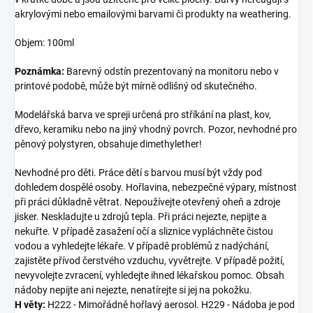
akrylovými nebo emailovými barvami či produkty na weathering.
Objem: 100ml
Poznámka:
Barevný odstín prezentovaný na monitoru nebo v
printové podobě, může být mírně odlišný od skutečného.
Modelářská barva ve spreji určená pro stříkání na plast, kov,
dřevo, keramiku nebo na jiný vhodný povrch. Pozor, nevhodné pro
pěnový polystyren, obsahuje dimethylether!
Nevhodné pro děti. Práce dětí s barvou musí být vždy pod
dohledem dospělé osoby. Hořlavina, nebezpečné výpary, místnost
při práci důkladně větrat. Nepoužívejte otevřený oheň a zdroje
jisker. Neskladujte u zdrojů tepla. Při práci nejezte, nepijte a
nekuřte. V případě zasažení očí a sliznice vypláchněte čistou
vodou a vyhledejte lékaře. V případě problémů z nadýchání,
zajistěte přívod čerstvého vzduchu, vyvětrejte. V případě požití,
nevyvolejte zvracení, vyhledejte ihned lékařskou pomoc. Obsah
nádoby nepijte ani nejezte, nenatírejte si jej na pokožku.
H věty:
H222 - Mimořádně hořlavý aerosol. H229 - Nádoba je pod