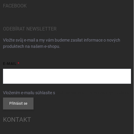
FACEBOOK
ODEBÍRAT NEWSLETTER
Vložte svůj e-mail a my vám budeme zasílat informace o nových
produktech na našem e-shopu.
E-MAIL
Vložením e-mailu súhlasíte s
podmienkami ochrany osobných údajov
Přihlásit se
KONTAKT