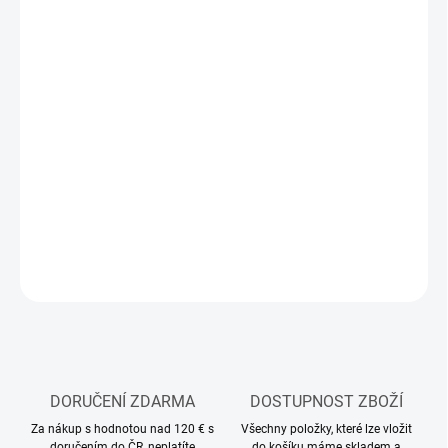
DORUČIT DO:
13.8.2026
MOŽNOSTI
DORUČENÍ
−
+
Přidat do košíku
Modelářské barvy ve spreji Tamiya
DETAILNÍ INFORMACE
ZEPTAT SE
HLÍDAT
DORUČENÍ ZDARMA
DOSTUPNOST ZBOŽÍ
Za nákup s hodnotou nad 120 € s
Všechny položky, které lze vložit
doručením do ČR, neplatíte
do košíku máme skladem a