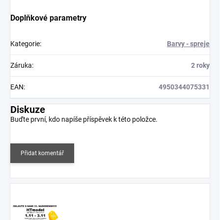
Doplňkové parametry
Kategorie
:
Barvy - spreje
Záruka
:
2 roky
EAN
:
4950344075331
Diskuze
Buďte první, kdo napíše příspěvek k této položce.
Přidat komentář