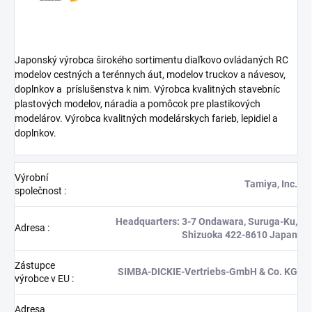
Japonský výrobca širokého sortimentu diaľkovo ovládaných RC
modelov cestných a terénnych áut, modelov truckov a návesov,
doplnkov a
príslušenstva k nim. Výrobca kvalitných stavebníc
plastových modelov, náradia a pomôcok pre plastikových
modelárov. Výrobca kvalitných modelárskych farieb, lepidiel a
doplnkov.
Výrobní
Tamiya, Inc.
společnost
:
Headquarters: 3-7 Ondawara, Suruga-Ku,
Adresa
:
Shizuoka 422-8610 Japan
Zástupce
SIMBA-DICKIE-Vertriebs-GmbH & Co. KG
výrobce v EU
:
Adresa