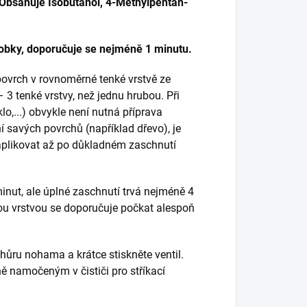
Obsahuje Isobutanol, 4-Methylpentan-
obky, doporučuje se nejméně 1 minutu.
povrch v rovnoměrné tenké vrstvě ze
 3 tenké vrstvy, než jednu hrubou. Při
lo,...) obvykle není nutná příprava
ní savých povrchů (například dřevo), je
 aplikovat až po důkladném zaschnutí
inut, ale úplné zaschnutí trvá nejméně 4
ovou vrstvou se doporučuje počkat alespoň
hůru nohama a krátce stiskněte ventil.
ě namočeným v čističi pro stříkací