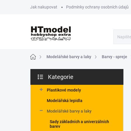
Přejít
Jak nakupovat
Podmínky ochrany osobních údajů
na
obsah
Domů
Modelářské barvy a laky
Barvy - spreje
P
Kategorie
o
Přeskočit
s
kategorie
t
Plastikové modely
r
Modelářská lepidla
a
n
Modelářské barvy a laky
n
Sady základních a univerzálních
í
barev
p