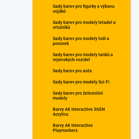
a
Sady barev pro figurky a výbavu
n
vojáků
e
Sady barev pro modely letadel a
l
vrtulníků
Sady barev pro modely lodí a
ponorek
Sady barev pro modely tanků a
vojenských vozidel
Sady barev pro auta
Sady barev pro modely Sci-Fi
Sady barev pro železniční
modely
Barvy AK Interactive 3GEN
Acrylics
Barvy AK Interactive
Playmarkers