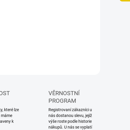
NOSTI DORUČENÍ
−
+
Přidat do košíku
lářské barvy ve spreji Tamiya
ILNÍ INFORMACE
ZEPTAT SE
HLÍDAT
OST
VĚRNOSTNÍ
PROGRAM
, které lze
Registrovaní zákazníci u
ku máme
nás dostanou slevu, jejíž
raveny k
výše roste podle historie
nákupů. U nás se vyplatí