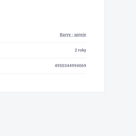
Barvy - spreje
2 roky
4950344994069