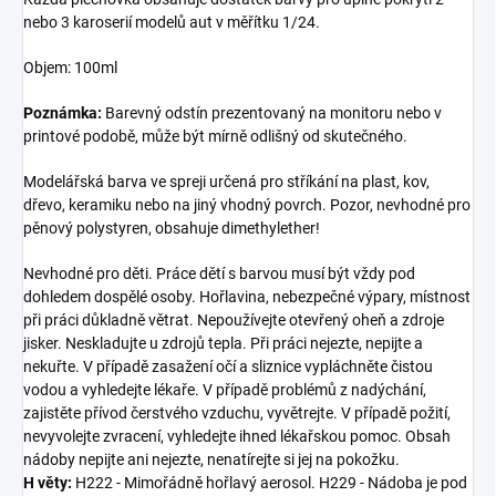
nebo 3 karoserií modelů aut v měřítku 1/24.
Objem: 100ml
Poznámka:
Barevný odstín prezentovaný na monitoru nebo v
printové podobě, může být mírně odlišný od skutečného.
Modelářská barva ve spreji určená pro stříkání na plast, kov,
dřevo, keramiku nebo na jiný vhodný povrch. Pozor, nevhodné pro
pěnový polystyren, obsahuje dimethylether!
Nevhodné pro děti. Práce dětí s barvou musí být vždy pod
dohledem dospělé osoby. Hořlavina, nebezpečné výpary, místnost
při práci důkladně větrat. Nepoužívejte otevřený oheň a zdroje
jisker. Neskladujte u zdrojů tepla. Při práci nejezte, nepijte a
nekuřte. V případě zasažení očí a sliznice vypláchněte čistou
vodou a vyhledejte lékaře. V případě problémů z nadýchání,
zajistěte přívod čerstvého vzduchu, vyvětrejte. V případě požití,
nevyvolejte zvracení, vyhledejte ihned lékařskou pomoc. Obsah
nádoby nepijte ani nejezte, nenatírejte si jej na pokožku.
H věty:
H222 - Mimořádně hořlavý aerosol. H229 - Nádoba je pod