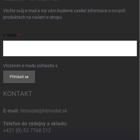
Vložte svůj e-mail a my vám budeme zasílat informace o nových
produktech na našem e-shopu.
E-MAIL
Vložením e-mailu súhlasíte s
podmienkami ochrany osobných údajov
Přihlásit se
KONTAKT
E-mail:
htmodel@htmodel.sk
Telefon do výdejny a skladu:
+421 (0) 52 7768 212