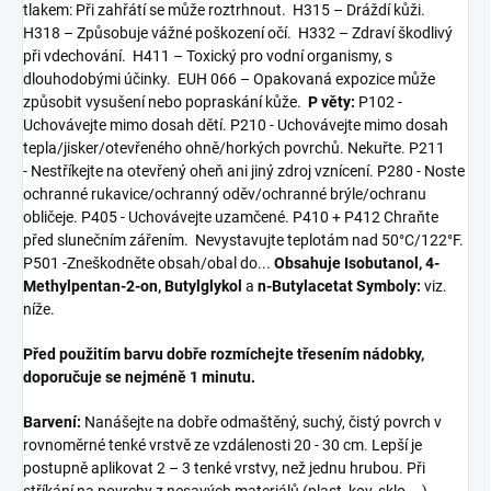
tlakem: Při zahřátí se může roztrhnout. H315 – Dráždí kůži.
H318 – Způsobuje vážné poškození očí. H332 – Zdraví škodlivý
při vdechování. H411 – Toxický pro vodní organismy, s
dlouhodobými účinky. EUH 066 – Opakovaná expozice může
způsobit vysušení nebo popraskání kůže.
P věty:
P102 -
Uchovávejte mimo dosah dětí. P210 - Uchovávejte mimo dosah
tepla/jisker/otevřeného ohně/horkých povrchů. Nekuřte. P211
- Nestříkejte na otevřený oheň ani jiný zdroj vznícení. P280 - Noste
ochranné rukavice/ochranný oděv/ochranné brýle/ochranu
obličeje. P405 - Uchovávejte uzamčené. P410 + P412 Chraňte
před slunečním zářením. Nevystavujte teplotám nad 50°C/122°F.
P501 -Zneškodněte obsah/obal do...
Obsahuje Isobutanol, 4-
Methylpentan-2-on, Butylglykol
a
n-Butylacetat
Symboly:
viz.
níže.
Před použitím barvu dobře rozmíchejte třesením nádobky,
doporučuje se nejméně 1 minutu.
Barvení:
Nanášejte na dobře odmaštěný, suchý, čistý povrch v
rovnoměrné tenké vrstvě ze vzdálenosti 20 - 30 cm. Lepší je
postupně aplikovat 2 – 3 tenké vrstvy, než jednu hrubou. Při
stříkání na povrchy z nesavých materiálů (plast, kov, sklo,...)