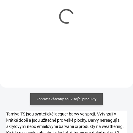
(19 KS)
(10 KS)
Čistič Tamiya Airbrush
Čistič Vallejo Airbrush
Cleaner Acryl 250ml
Cleaner 200ml
247 Kč
210 Kč
201 Kč bez DPH
171 Kč bez DPH
Měrná
Měrná
988 Kč / 1 l
1 050 Kč / 1 l
cena:
cena:
Do košíku
Do košíku
Zobrazit všechny související produkty
Tamiya TS jsou syntetické lacquer barvy ve spreji. Vytvrzují v
krátké době a jsou užitečné pro velké plochy. Barvy nereagují s
akrylovými nebo emailovými barvami či produkty na weathering.
Každá plechovka obsahuje dostatek barvy pro úplné pokrytí 2