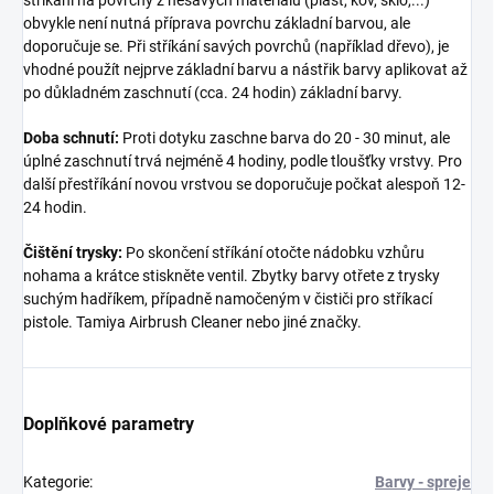
obvykle není nutná příprava povrchu základní barvou, ale
doporučuje se. Při stříkání savých povrchů (například dřevo), je
vhodné použít nejprve základní barvu a nástřik barvy aplikovat až
po důkladném zaschnutí (cca. 24 hodin) základní barvy.
Doba schnutí:
Proti dotyku zaschne barva do 20 - 30 minut, ale
úplné zaschnutí trvá nejméně 4 hodiny, podle tloušťky vrstvy. Pro
další přestříkání novou vrstvou se doporučuje počkat alespoň 12-
24 hodin.
Čištění trysky:
Po skončení stříkání otočte nádobku vzhůru
nohama a krátce stiskněte ventil. Zbytky barvy otřete z trysky
suchým hadříkem, případně namočeným v čističi pro stříkací
pistole. Tamiya Airbrush Cleaner nebo jiné značky.
Doplňkové parametry
Kategorie
:
Barvy - spreje