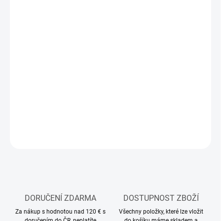
DORUČIT DO:
11.8.2026
MOŽNOSTI
DORUČENÍ
−
+
Přidat do košíku
Modelářské barvy ve spreji Tamiya
DETAILNÍ INFORMACE
ZEPTAT SE
HLÍDAT
DORUČENÍ ZDARMA
DOSTUPNOST ZBOŽÍ
Za nákup s hodnotou nad 120 € s
Všechny položky, které lze vložit
doručením do ČR, neplatíte
do košíku máme skladem a