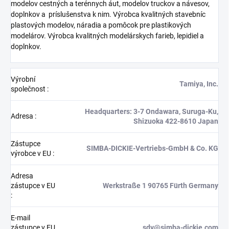
modelov cestných a terénnych áut, modelov truckov a návesov,
doplnkov a
príslušenstva k nim. Výrobca kvalitných stavebníc
plastových modelov, náradia a pomôcok pre plastikových
modelárov. Výrobca kvalitných modelárskych farieb, lepidiel a
doplnkov.
Výrobní
Tamiya, Inc.
společnost
:
Headquarters: 3-7 Ondawara, Suruga-Ku,
Adresa
:
Shizuoka 422-8610 Japan
Zástupce
SIMBA-DICKIE-Vertriebs-GmbH & Co. KG
výrobce v EU
:
Adresa
zástupce v EU
Werkstraße 1 90765 Fürth Germany
:
E-mail
zástupce v EU
sdv@simba-dickie.com