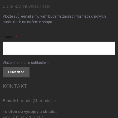
ODEBÍRAT NEWSLETTER
Vložte svůj e-mail a my vám budeme zasílat informace o nových
produktech na našem e-shopu.
E-MAIL
Vložením e-mailu súhlasíte s
podmienkami ochrany osobných údajov
Přihlásit se
KONTAKT
E-mail:
htmodel@htmodel.sk
Telefon do výdejny a skladu:
+421 (0) 52 7768 212