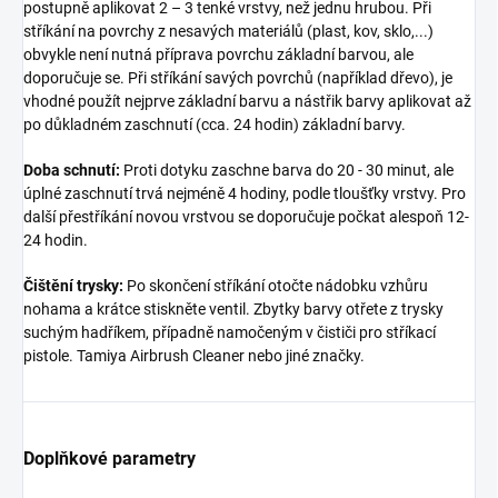
postupně aplikovat 2 – 3 tenké vrstvy, než jednu hrubou. Při
stříkání na povrchy z nesavých materiálů (plast, kov, sklo,...)
obvykle není nutná příprava povrchu základní barvou, ale
doporučuje se. Při stříkání savých povrchů (například dřevo), je
vhodné použít nejprve základní barvu a nástřik barvy aplikovat až
po důkladném zaschnutí (cca. 24 hodin) základní barvy.
Doba schnutí:
Proti dotyku zaschne barva do 20 - 30 minut, ale
úplné zaschnutí trvá nejméně 4 hodiny, podle tloušťky vrstvy. Pro
další přestříkání novou vrstvou se doporučuje počkat alespoň 12-
24 hodin.
Čištění trysky:
Po skončení stříkání otočte nádobku vzhůru
nohama a krátce stiskněte ventil. Zbytky barvy otřete z trysky
suchým hadříkem, případně namočeným v čističi pro stříkací
pistole. Tamiya Airbrush Cleaner nebo jiné značky.
Doplňkové parametry