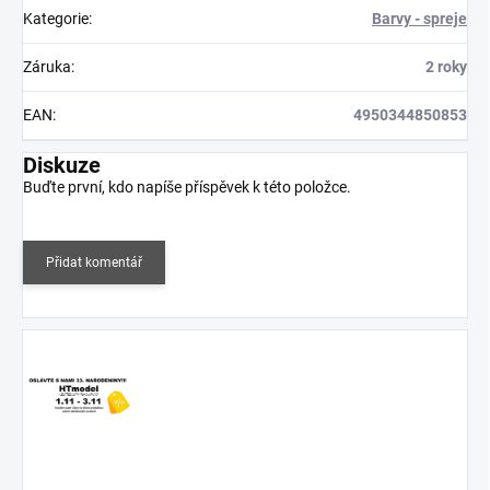
Kategorie
:
Barvy - spreje
Záruka
:
2 roky
EAN
:
4950344850853
Diskuze
Buďte první, kdo napíše příspěvek k této položce.
Přidat komentář