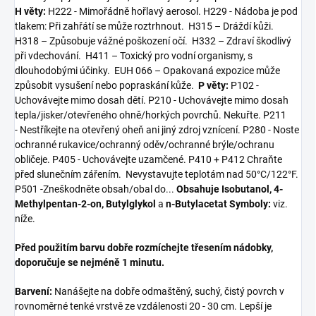
H věty:
H222 - Mimořádně hořlavý aerosol. H229 - Nádoba je pod
tlakem: Při zahřátí se může roztrhnout. H315 – Dráždí kůži.
H318 – Způsobuje vážné poškození očí. H332 – Zdraví škodlivý
při vdechování. H411 – Toxický pro vodní organismy, s
dlouhodobými účinky. EUH 066 – Opakovaná expozice může
způsobit vysušení nebo popraskání kůže.
P věty:
P102 -
Uchovávejte mimo dosah dětí. P210 - Uchovávejte mimo dosah
tepla/jisker/otevřeného ohně/horkých povrchů. Nekuřte. P211
- Nestříkejte na otevřený oheň ani jiný zdroj vznícení. P280 - Noste
ochranné rukavice/ochranný oděv/ochranné brýle/ochranu
obličeje. P405 - Uchovávejte uzamčené. P410 + P412 Chraňte
před slunečním zářením. Nevystavujte teplotám nad 50°C/122°F.
P501 -Zneškodněte obsah/obal do...
Obsahuje Isobutanol, 4-
Methylpentan-2-on, Butylglykol
a
n-Butylacetat
Symboly:
viz.
níže.
Před použitím barvu dobře rozmíchejte třesením nádobky,
doporučuje se nejméně 1 minutu.
Barvení:
Nanášejte na dobře odmaštěný, suchý, čistý povrch v
rovnoměrné tenké vrstvě ze vzdálenosti 20 - 30 cm. Lepší je