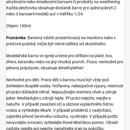
akrylovými nebo emailovými barvami či produkty na weathering.
Každá plechovka obsahuje dostatek barvy pro úplné pokrytí 2
nebo 3 karoserií modelů aut v měřítku 1/24.
Objem: 100ml
Poznámka:
Barevný odstín prezentovaný na monitoru nebo v
printové podobě, může být mírně odlišný od skutečného.
Modelářská barva ve spreji určená pro stříkání na plast, kov,
dřevo, keramiku nebo na jiný vhodný povrch. Pozor, nevhodné pro
pěnový polystyren, obsahuje dimethylether!
Nevhodné pro děti. Práce dětí s barvou musí být vždy pod
dohledem dospělé osoby. Hořlavina, nebezpečné výpary, místnost
při práci důkladně větrat. Nepoužívejte otevřený oheň a zdroje
jisker. Neskladujte u zdrojů tepla. Při práci nejezte, nepijte a
nekuřte. V případě zasažení očí a sliznice vypláchněte čistou
vodou a vyhledejte lékaře. V případě problémů z nadýchání,
zajistěte přívod čerstvého vzduchu, vyvětrejte. V případě požití,
nevyvolejte zvracení, vyhledejte ihned lékařskou pomoc. Obsah
nádoby nepijte ani nejezte, nenatírejte si jej na pokožku.