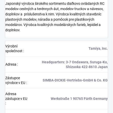
Japonský výrobca širokého sortimentu diaľkovo ovládaných RC
modelov cestných a terénnych áut, modelov truckov a návesov,
doplnkov a
príslušenstva k nim. Výrobca kvalitných stavebníc
plastových modelov, náradia a pomôcok pre plastikových
modelárov. Výrobca kvalitných modelárskych farieb, lepidiel a
doplnkov.
Výrobní
Tamiya, Inc.
společnost
:
Headquarters: 3-7 Ondawara, Suruga-Ku,
Adresa
:
Shizuoka 422-8610 Japan
Zástupce
SIMBA-DICKIE-Vertriebs-GmbH & Co. KG
výrobce v EU
:
Adresa
zástupce v EU
Werkstraße 1 90765 Fürth Germany
: