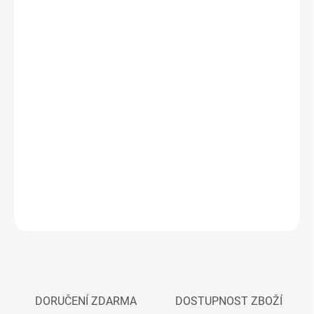
MŮŽEME
DORUČIT DO:
10.8.2026
MOŽNOSTI
DORUČENÍ
−
+
Přidat do košíku
Modelářské barvy ve spreji Tamiya
DETAILNÍ INFORMACE
ZEPTAT SE
HLÍDAT
DORUČENÍ ZDARMA
DOSTUPNOST ZBOŽÍ