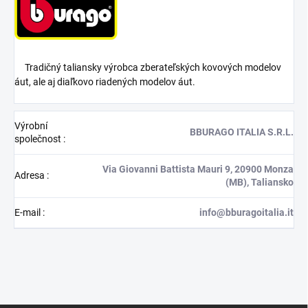
Tradičný taliansky výrobca zberateľských kovových modelov
áut, ale aj diaľkovo riadených modelov áut.
Výrobní
BBURAGO ITALIA S.R.L.
společnost
:
Via Giovanni Battista Mauri 9, 20900 Monza
Adresa
:
(MB), Taliansko
E-mail
:
info@bburagoitalia.it