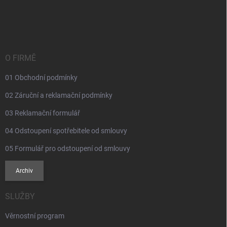
Z
á
p
a
t
í
O FIRMĚ
01 Obchodní podmínky
02 Záruční a reklamační podmínky
03 Reklamační formulář
04 Odstoupení spotřebitele od smlouvy
05 Formulář pro odstoupení od smlouvy
Archiv
SLUŽBY
Věrnostní program