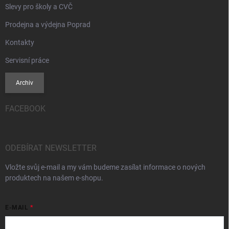
Slevy pro školy a CVČ
Prodejna a výdejna Poprad
Kontakty
Servisní práce
Archiv
FACEBOOK
ODEBÍRAT NEWSLETTER
Vložte svůj e-mail a my vám budeme zasílat informace o nových
produktech na našem e-shopu.
E-MAIL