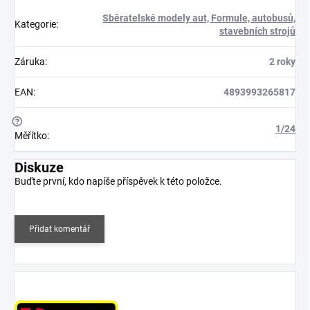
Sběratelské modely aut, Formule, autobusů,
Kategorie
:
stavebních strojů
Záruka
:
2 roky
EAN
:
4893993265817
?
1/24
Měřítko
:
Diskuze
Buďte první, kdo napíše příspěvek k této položce.
Přidat komentář