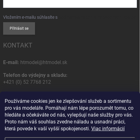
Vložením e-mailu súhlasíte s
podmienkami ochrany osobných údajov
Přihlásit se
KONTAKT
E-mail:
htmodel@htmodel.sk
Telefon do výdejny a skladu:
+421 (0) 52 7768 212
Poštovní / Odběrná adresa:
Používáme cookies jen ke zlepšování služeb a sortimentu
HT model
pro vás modeláře. Pomáhají nám lépe porozumět tomu, co
Na letisko 49
hledáte a očekáváte od nás, vylepšují naše služby pro vás.
058 01 Poprad
Proto nám váš souhlas zvedne náladu a usnadní práci,
Slovenská Republika
která povede k vaší vyšší spokojenosti.
Viac informácií