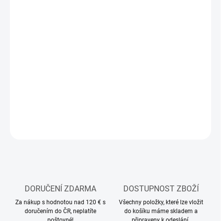
11.8.2026
MOŽNOSTI
DORUČENÍ
−
+
Přidat do košíku
Sběratelský kovový model auta
DETAILNÍ INFORMACE
ZEPTAT SE
HLÍDAT
DORUČENÍ ZDARMA
DOSTUPNOST ZBOŽÍ
Za nákup s hodnotou nad 120 € s
Všechny položky, které lze vložit
doručením do ČR, neplatíte
do košíku máme skladem a
poštovné!
připraveny k odeslání.