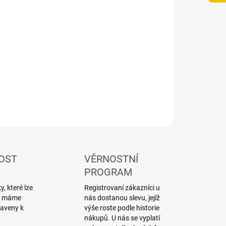
−
+
Přidat do košíku
ILNÍ INFORMACE
ZEPTAT SE
HLÍDAT
OST
VĚRNOSTNÍ
PROGRAM
, které lze
Registrovaní zákazníci u
ku máme
nás dostanou slevu, jejíž
raveny k
výše roste podle historie
nákupů. U nás se vyplatí