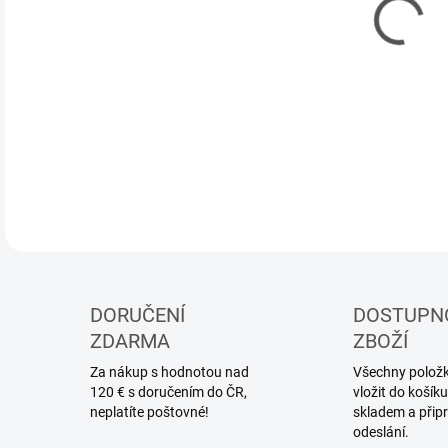
DETA
DORUČENÍ
DOSTUPN
ZDARMA
ZBOŽÍ
Za nákup s hodnotou nad
Všechny položky
120 € s doručením do ČR,
vložit do koší
neplatíte poštovné!
skladem a přip
odeslání.