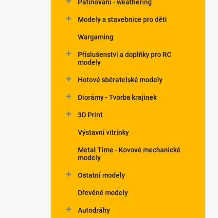
Patinování - weathering
a
n
Modely a stavebnice pro děti
e
Wargaming
l
Příslušenství a doplňky pro RC
modely
Hotové sběratelské modely
Diorámy - Tvorba krajinek
3D Print
Výstavní vitrínky
Metal Time - Kovové mechanické
modely
Ostatní modely
Dřevěné modely
Autodráhy