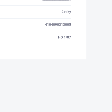
2 roky
4104090313005
HO 1/87