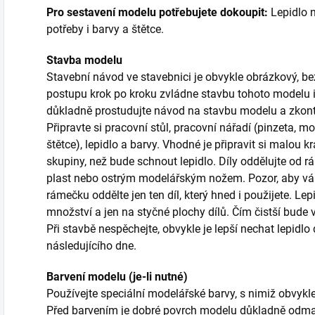
Pro sestavení modelu potřebujete dokoupit:
Lepidlo n
potřeby i barvy a štětce.
Stavba modelu
Stavební návod ve stavebnici je obvykle obrázkový, b
postupu krok po kroku zvládne stavbu tohoto modelu i
důkladně prostudujte návod na stavbu modelu a zkont
Připravte si pracovní stůl, pracovní nářadí (pinzeta, m
štětce), lepidlo a barvy. Vhodné je připravit si malou kr
skupiny, než bude schnout lepidlo. Díly oddělujte od 
plast nebo ostrým modelářským nožem. Pozor, aby vám 
rámečku oddělte jen ten díl, který hned i použijete. L
množství a jen na styčné plochy dílů. Čím čistší bude 
Při stavbě nespěchejte, obvykle je lepší nechat lepidl
následujícího dne.
Barvení modelu (je-li nutné)
Používejte speciální modelářské barvy, s nimiž obvykl
Před barvením je dobré povrch modelu důkladně odmast