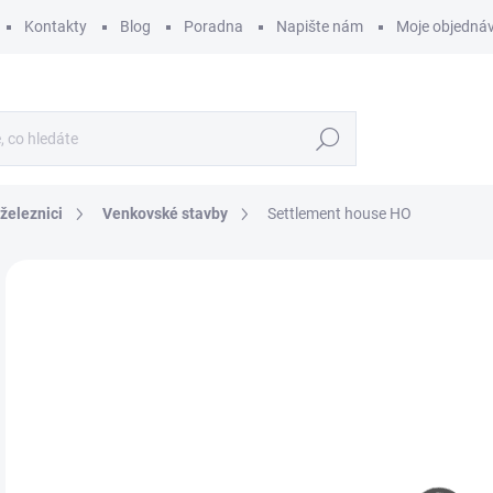
Kontakty
Blog
Poradna
Napište nám
Moje objedná
Hledat
železnici
Venkovské stavby
Settlement house HO
ZNAČKA:
FALLER
4
376
Měr
SK
cena
MŮŽ
DO:
12.
MOŽ