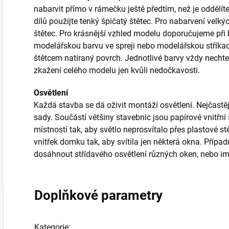
nabarvit přímo v rámečku ještě předtím, než je oddělí
dílů použijte tenký špičatý štětec. Pro nabarvení velk
štětec. Pro krásnější vzhled modelu doporučujeme při 
modelářskou barvu ve spreji nebo modelářskou stříkací 
štětcem natíraný povrch. Jednotlivé barvy vždy nechte
zkažení celého modelu jen kvůli nedočkavosti.
Osvětlení
Každá stavba se dá oživit montáží osvětlení. Nejčastěj
sady. Součástí většiny stavebnic jsou papírové vnitřní s
místností tak, aby světlo neprosvítalo přes plastové s
vnitřek domku tak, aby svítila jen některá okna. Přípa
dosáhnout střídavého osvětlení různých oken, nebo im
Doplňkové parametry
Kategorie
: