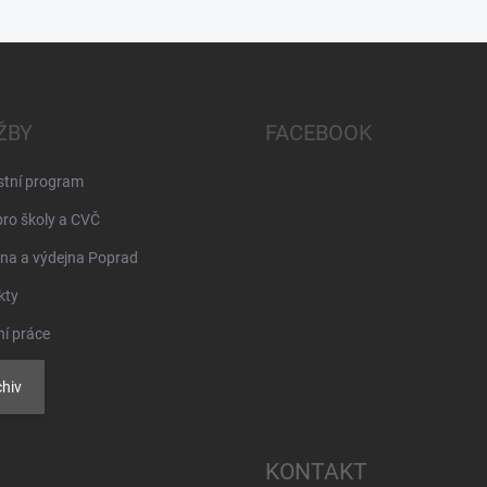
ŽBY
FACEBOOK
stní program
pro školy a CVČ
na a výdejna Poprad
kty
ní práce
hiv
KONTAKT