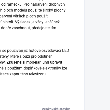
te od rámečku. Pro nabarvení drobných
ých ploch modelu použijte široký plochý
barvení větších ploch použít
pistoli. Výsledek je vždy lepší než
 dobře zaschnout, předejdete tím
i se používají již hotové osvětlovací LED
těny, které slouží pro odstínění
těny. Zkušenější modeláři umí upravit
dně s použitím doplňkové elektroniky lze
itace zapnutého televizoru.
Venkovské stavby