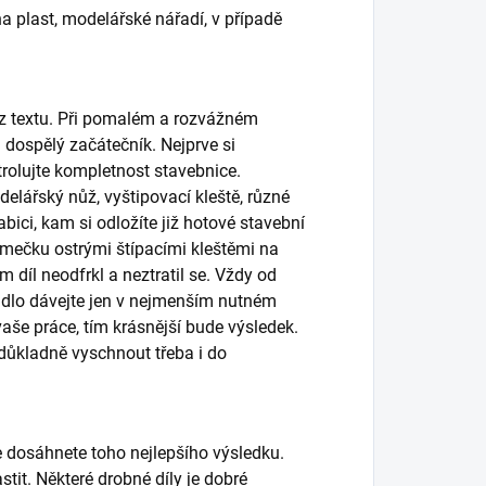
a plast, modelářské nářadí, v případě
ez textu. Při pomalém a rozvážném
 dospělý začátečník. Nejprve si
rolujte kompletnost stavebnice.
odelářský nůž, vyštipovací kleště, různé
abici, kam si odložíte již hotové stavební
rámečku ostrými štípacími kleštěmi na
díl neodfrkl a neztratil se. Vždy od
epidlo dávejte jen v nejmenším nutném
vaše práce, tím krásnější bude výsledek.
o důkladně vyschnout třeba i do
e dosáhnete toho nejlepšího výsledku.
it. Některé drobné díly je dobré