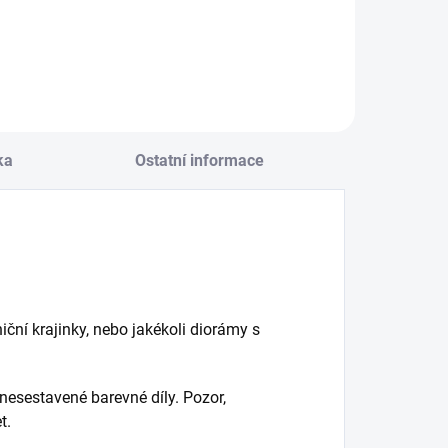
Do košíku
ka
Ostatní informace
ční krajinky, nebo jakékoli diorámy s
nesestavené barevné díly. Pozor,
t.