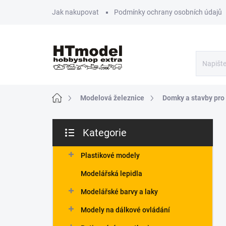
Přejít
Jak nakupovat
Podmínky ochrany osobních údajů
na
obsah
Domů
Modelová železnice
Domky a stavby pro 
P
Kategorie
o
Přeskočit
s
kategorie
t
Plastikové modely
r
Modelářská lepidla
a
n
Modelářské barvy a laky
n
Modely na dálkové ovládání
í
p