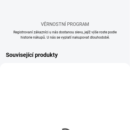
VĚRNOSTNÍ PROGRAM
Registrovaní zákazníci u nás dostanou slevu, jejíž výše roste podle
historie nákupů. U nás se vyplatí nakupovat dlouhodobě.
Související produkty
SKLADEM
SKLADEM
(10 KS)
(58 KS)
Mr Hobby - Gunze Mr.
Lepidlo Tamiya Cement