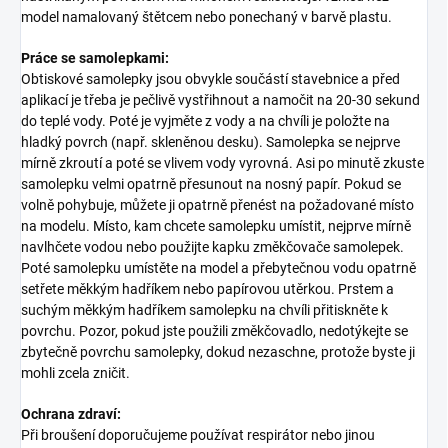
model namalovaný štětcem nebo ponechaný v barvě plastu.
Práce se samolepkami:
Obtiskové samolepky jsou obvykle součástí stavebnice a před
aplikací je třeba je pečlivě vystřihnout a namočit na 20-30 sekund
do teplé vody. Poté je vyjměte z vody a na chvíli je položte na
hladký povrch (např. skleněnou desku). Samolepka se nejprve
mírně zkroutí a poté se vlivem vody vyrovná. Asi po minutě zkuste
samolepku velmi opatrně přesunout na nosný papír. Pokud se
volně pohybuje, můžete ji opatrně přenést na požadované místo
na modelu. Místo, kam chcete samolepku umístit, nejprve mírně
navlhčete vodou nebo použijte kapku změkčovače samolepek.
Poté samolepku umístěte na model a přebytečnou vodu opatrně
setřete měkkým hadříkem nebo papírovou utěrkou. Prstem a
suchým měkkým hadříkem samolepku na chvíli přitiskněte k
povrchu. Pozor, pokud jste použili změkčovadlo, nedotýkejte se
zbytečně povrchu samolepky, dokud nezaschne, protože byste ji
mohli zcela zničit.
Ochrana zdraví:
Při broušení doporučujeme používat respirátor nebo jinou