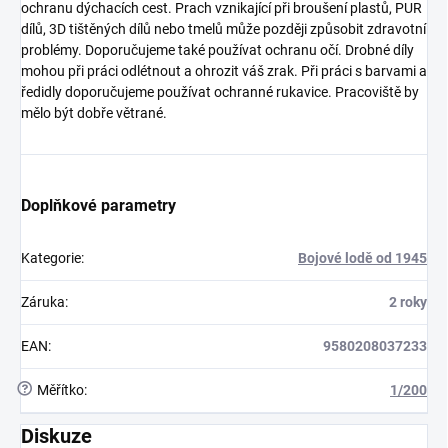
ochranu dýchacích cest. Prach vznikající při broušení plastů, PUR
dílů, 3D tištěných dílů nebo tmelů může později způsobit zdravotní
problémy. Doporučujeme také používat ochranu očí. Drobné díly
mohou při práci odlétnout a ohrozit váš zrak. Při práci s barvami a
ředidly doporučujeme používat ochranné rukavice. Pracoviště by
mělo být dobře větrané.
Doplňkové parametry
Kategorie
:
Bojové lodě od 1945
Záruka
:
2 roky
EAN
:
9580208037233
?
Měřítko
:
1/200
Diskuze