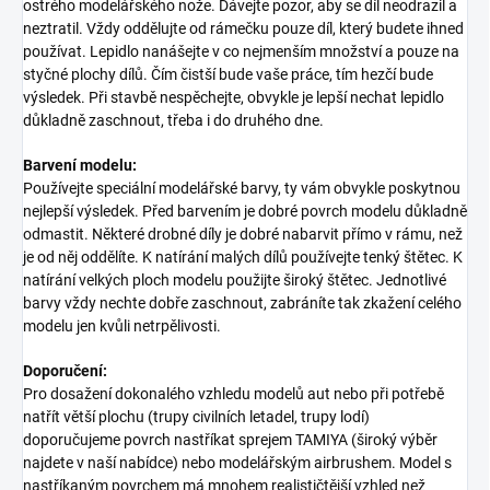
ostrého modelářského nože. Dávejte pozor, aby se díl neodrazil a
neztratil. Vždy oddělujte od rámečku pouze díl, který budete ihned
používat. Lepidlo nanášejte v co nejmenším množství a pouze na
styčné plochy dílů. Čím čistší bude vaše práce, tím hezčí bude
výsledek. Při stavbě nespěchejte, obvykle je lepší nechat lepidlo
důkladně zaschnout, třeba i do druhého dne.
Barvení modelu:
Používejte speciální modelářské barvy, ty vám obvykle poskytnou
nejlepší výsledek. Před barvením je dobré povrch modelu důkladně
odmastit. Některé drobné díly je dobré nabarvit přímo v rámu, než
je od něj oddělíte. K natírání malých dílů používejte tenký štětec. K
natírání velkých ploch modelu použijte široký štětec. Jednotlivé
barvy vždy nechte dobře zaschnout, zabráníte tak zkažení celého
modelu jen kvůli netrpělivosti.
Doporučení:
Pro dosažení dokonalého vzhledu modelů aut nebo při potřebě
natřít větší plochu (trupy civilních letadel, trupy lodí)
doporučujeme povrch nastříkat sprejem TAMIYA (široký výběr
najdete v naší nabídce) nebo modelářským airbrushem. Model s
nastříkaným povrchem má mnohem realističtější vzhled než