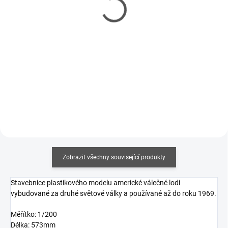
Cement S (40 ml)
so štetcom 40ml
143 Kč
85 Kč
116 Kč bez DPH
69 Kč bez DPH
Měrná
Měrná
357,50 Kč / 100 ml
212,50 Kč / 100 ml
cena:
cena:
Do košíku
Do košíku
Zobrazit všechny související produkty
Stavebnice plastikového modelu americké válečné lodi
vybudované za druhé světové války a používané až do roku 1969.
Měřítko: 1/200
Délka: 573mm