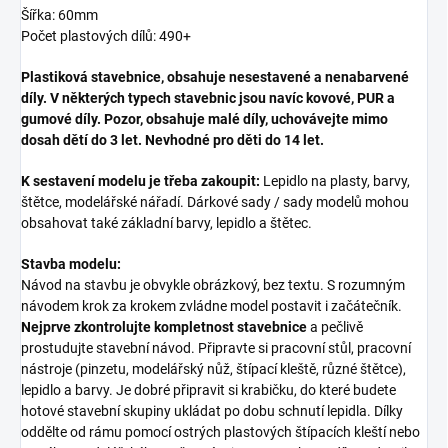
Šířka: 60mm
Počet plastových dílů: 490+
Plastiková stavebnice, obsahuje nesestavené a nenabarvené
díly. V některých typech stavebnic jsou navíc kovové, PUR a
gumové díly. Pozor, obsahuje malé díly, uchovávejte mimo
dosah dětí do 3 let. Nevhodné pro děti do 14 let.
K sestavení modelu je třeba zakoupit:
Lepidlo na plasty, barvy,
štětce, modelářské nářadí. Dárkové sady / sady modelů mohou
obsahovat také základní barvy, lepidlo a štětec.
Stavba modelu:
Návod na stavbu je obvykle obrázkový, bez textu. S rozumným
návodem krok za krokem zvládne model postavit i začátečník.
Nejprve zkontrolujte kompletnost stavebnice
a pečlivě
prostudujte stavební návod. Připravte si pracovní stůl, pracovní
nástroje (pinzetu, modelářský nůž, štípací kleště, různé štětce),
lepidlo a barvy. Je dobré připravit si krabičku, do které budete
hotové stavební skupiny ukládat po dobu schnutí lepidla. Dílky
oddělte od rámu pomocí ostrých plastových štípacích kleští nebo