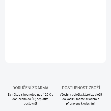
MOŽNOSTI
DORUČENÍ
−
+
Přidat do košíku
Stavebnice plastového modelu lodě
DETAILNÍ INFORMACE
ZEPTAT SE
HLÍDAT
DORUČENÍ ZDARMA
DOSTUPNOST ZBOŽÍ
Za nákup s hodnotou nad 120 € s
Všechny položky, které lze vložit
doručením do ČR, neplatíte
do košíku máme skladem a
poštovné!
připraveny k odeslání.