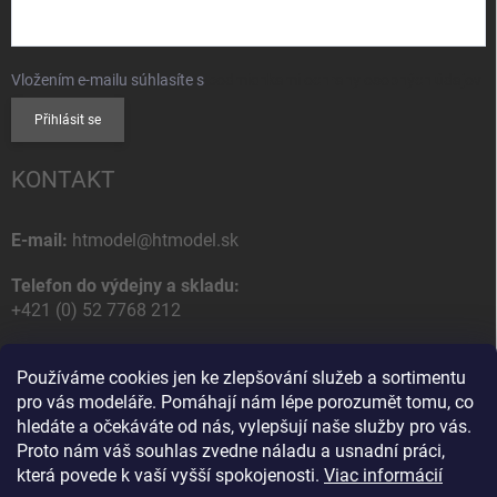
Vložením e-mailu súhlasíte s
podmienkami ochrany osobných údajov
Přihlásit se
KONTAKT
E-mail:
htmodel@htmodel.sk
Telefon do výdejny a skladu:
+421 (0) 52 7768 212
Poštovní / Odběrná adresa:
Používáme cookies jen ke zlepšování služeb a sortimentu
HT model
pro vás modeláře. Pomáhají nám lépe porozumět tomu, co
Na letisko 49
hledáte a očekáváte od nás, vylepšují naše služby pro vás.
058 01 Poprad
Proto nám váš souhlas zvedne náladu a usnadní práci,
Slovenská Republika
která povede k vaší vyšší spokojenosti.
Viac informácií