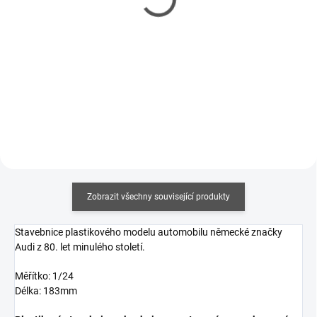
126 Kč
92 Kč
102 Kč bez DPH
75 Kč bez DPH
Měrná
Měrná
504 Kč / 100 g
7 360 Kč / 1 kg
cena:
cena:
Do košíku
Do košíku
Zobrazit všechny související produkty
Stavebnice plastikového modelu automobilu německé značky
Audi z 80. let minulého století.
Měřítko: 1/24
Délka: 183mm