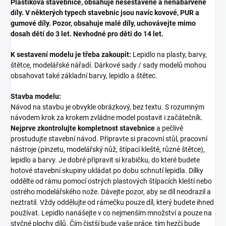
Plastiková stavebnice, obsahuje nesestavené a nenabarvené
díly. V některých typech stavebnic jsou navíc kovové, PUR a
gumové díly. Pozor, obsahuje malé díly, uchovávejte mimo
dosah dětí do 3 let. Nevhodné pro děti do 14 let.
K sestavení modelu je třeba zakoupit:
Lepidlo na plasty, barvy,
štětce, modelářské nářadí. Dárkové sady / sady modelů mohou
obsahovat také základní barvy, lepidlo a štětec.
Stavba modelu:
Návod na stavbu je obvykle obrázkový, bez textu. S rozumným
návodem krok za krokem zvládne model postavit i začátečník.
Nejprve zkontrolujte kompletnost stavebnice
a pečlivě
prostudujte stavební návod. Připravte si pracovní stůl, pracovní
nástroje (pinzetu, modelářský nůž, štípací kleště, různé štětce),
lepidlo a barvy. Je dobré připravit si krabičku, do které budete
hotové stavební skupiny ukládat po dobu schnutí lepidla. Dílky
oddělte od rámu pomocí ostrých plastových štípacích kleští nebo
ostrého modelářského nože. Dávejte pozor, aby se díl neodrazil a
neztratil. Vždy oddělujte od rámečku pouze díl, který budete ihned
používat. Lepidlo nanášejte v co nejmenším množství a pouze na
styčné plochy dílů. Čím čistší bude vaše práce, tím hezčí bude