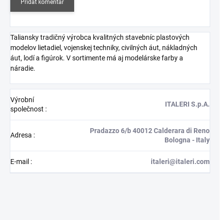
Přidat komentář
Taliansky tradičný výrobca kvalitných stavebníc plastových
modelov lietadiel, vojenskej techniky, civilných áut, nákladných
áut, lodí a figúrok. V sortimente má aj modelárske farby a
náradie.
Výrobní
ITALERI S.p.A.
společnost
:
Pradazzo 6/b 40012 Calderara di Reno
Adresa
:
Bologna - Italy
E-mail
:
italeri@italeri.com