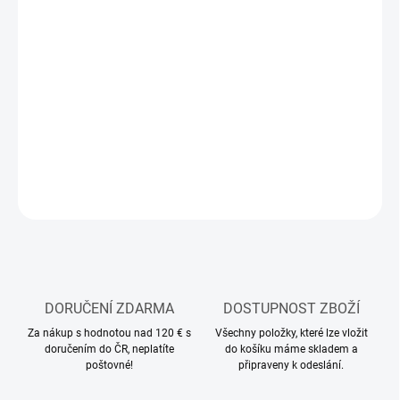
MOŽNOSTI
DORUČENÍ
−
+
Přidat do košíku
Stavebnice plastového modelu auta
DETAILNÍ INFORMACE
ZEPTAT SE
HLÍDAT
DORUČENÍ ZDARMA
DOSTUPNOST ZBOŽÍ
Za nákup s hodnotou nad 120 € s
Všechny položky, které lze vložit
doručením do ČR, neplatíte
do košíku máme skladem a
poštovné!
připraveny k odeslání.