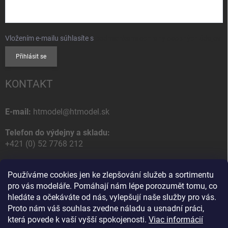
Vložením e-mailu súhlasíte s
podmienkami ochrany osobných údajov
Přihlásit se
KONTAKT
E-mail:
htmodel@htmodel.sk
Telefon do výdejny a skladu:
+421 (0) 52 7768 212
Poštovní / Odběrná adresa:
Používáme cookies jen ke zlepšování služeb a sortimentu
HT model
pro vás modeláře. Pomáhají nám lépe porozumět tomu, co
Na letisko 49
hledáte a očekáváte od nás, vylepšují naše služby pro vás.
058 01 Poprad
Proto nám váš souhlas zvedne náladu a usnadní práci,
Slovenská Republika
která povede k vaší vyšší spokojenosti.
Viac informácií