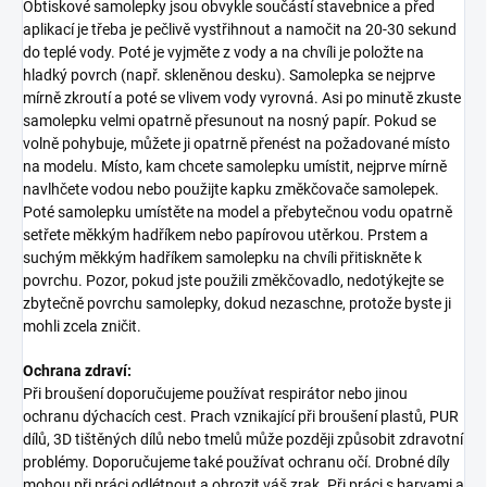
Obtiskové samolepky jsou obvykle součástí stavebnice a před
aplikací je třeba je pečlivě vystřihnout a namočit na 20-30 sekund
do teplé vody. Poté je vyjměte z vody a na chvíli je položte na
hladký povrch (např. skleněnou desku). Samolepka se nejprve
mírně zkroutí a poté se vlivem vody vyrovná. Asi po minutě zkuste
samolepku velmi opatrně přesunout na nosný papír. Pokud se
volně pohybuje, můžete ji opatrně přenést na požadované místo
na modelu. Místo, kam chcete samolepku umístit, nejprve mírně
navlhčete vodou nebo použijte kapku změkčovače samolepek.
Poté samolepku umístěte na model a přebytečnou vodu opatrně
setřete měkkým hadříkem nebo papírovou utěrkou. Prstem a
suchým měkkým hadříkem samolepku na chvíli přitiskněte k
povrchu. Pozor, pokud jste použili změkčovadlo, nedotýkejte se
zbytečně povrchu samolepky, dokud nezaschne, protože byste ji
mohli zcela zničit.
Ochrana zdraví:
Při broušení doporučujeme používat respirátor nebo jinou
ochranu dýchacích cest. Prach vznikající při broušení plastů, PUR
dílů, 3D tištěných dílů nebo tmelů může později způsobit zdravotní
problémy. Doporučujeme také používat ochranu očí. Drobné díly
mohou při práci odlétnout a ohrozit váš zrak. Při práci s barvami a