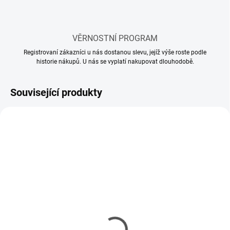
VĚRNOSTNÍ PROGRAM
Registrovaní zákazníci u nás dostanou slevu, jejíž výše roste podle
historie nákupů. U nás se vyplatí nakupovat dlouhodobě.
Související produkty
SKLADEM
SKLADEM
(65 KS)
(112 KS)
Lepidlo Revell Contacta
Lepidlo Revell Contacta
profi 25g
Profi Mini 12,5g