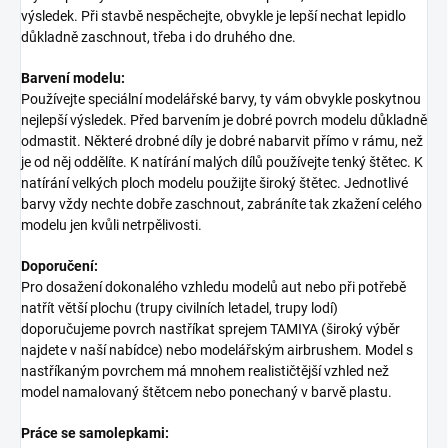
výsledek. Při stavbě nespěchejte, obvykle je lepší nechat lepidlo
důkladně zaschnout, třeba i do druhého dne.
Barvení modelu:
Používejte speciální modelářské barvy, ty vám obvykle poskytnou
nejlepší výsledek. Před barvením je dobré povrch modelu důkladně
odmastit. Některé drobné díly je dobré nabarvit přímo v rámu, než
je od něj oddělíte. K natírání malých dílů používejte tenký štětec. K
natírání velkých ploch modelu použijte široký štětec. Jednotlivé
barvy vždy nechte dobře zaschnout, zabráníte tak zkažení celého
modelu jen kvůli netrpělivosti.
Doporučení:
Pro dosažení dokonalého vzhledu modelů aut nebo při potřebě
natřít větší plochu (trupy civilních letadel, trupy lodí)
doporučujeme povrch nastříkat sprejem TAMIYA (široký výběr
najdete v naší nabídce) nebo modelářským airbrushem. Model s
nastříkaným povrchem má mnohem realističtější vzhled než
model namalovaný štětcem nebo ponechaný v barvě plastu.
Práce se samolepkami: