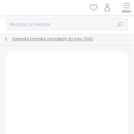
Přejít
na
obsah
Hledat
Vojenská technika (na kolech) do roku 1945
ZNAČKA:
ACE MODEL