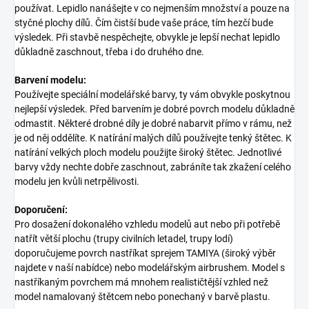
používat. Lepidlo nanášejte v co nejmenším množství a pouze na
styčné plochy dílů. Čím čistší bude vaše práce, tím hezčí bude
výsledek. Při stavbě nespěchejte, obvykle je lepší nechat lepidlo
důkladně zaschnout, třeba i do druhého dne.
Barvení modelu:
Používejte speciální modelářské barvy, ty vám obvykle poskytnou
nejlepší výsledek. Před barvením je dobré povrch modelu důkladně
odmastit. Některé drobné díly je dobré nabarvit přímo v rámu, než
je od něj oddělíte. K natírání malých dílů používejte tenký štětec. K
natírání velkých ploch modelu použijte široký štětec. Jednotlivé
barvy vždy nechte dobře zaschnout, zabráníte tak zkažení celého
modelu jen kvůli netrpělivosti.
Doporučení:
Pro dosažení dokonalého vzhledu modelů aut nebo při potřebě
natřít větší plochu (trupy civilních letadel, trupy lodí)
doporučujeme povrch nastříkat sprejem TAMIYA (široký výběr
najdete v naší nabídce) nebo modelářským airbrushem. Model s
nastříkaným povrchem má mnohem realističtější vzhled než
model namalovaný štětcem nebo ponechaný v barvě plastu.