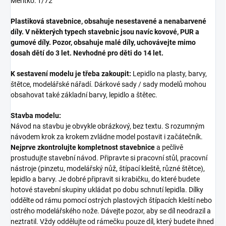
Měřítko: 1/72
Plastiková stavebnice, obsahuje nesestavené a nenabarvené
díly. V některých typech stavebnic jsou navíc kovové, PUR a
gumové díly. Pozor, obsahuje malé díly, uchovávejte mimo
dosah dětí do 3 let. Nevhodné pro děti do 14 let.
K sestavení modelu je třeba zakoupit:
Lepidlo na plasty, barvy,
štětce, modelářské nářadí. Dárkové sady / sady modelů mohou
obsahovat také základní barvy, lepidlo a štětec.
Stavba modelu:
Návod na stavbu je obvykle obrázkový, bez textu. S rozumným
návodem krok za krokem zvládne model postavit i začátečník.
Nejprve zkontrolujte kompletnost stavebnice
a pečlivě
prostudujte stavební návod. Připravte si pracovní stůl, pracovní
nástroje (pinzetu, modelářský nůž, štípací kleště, různé štětce),
lepidlo a barvy. Je dobré připravit si krabičku, do které budete
hotové stavební skupiny ukládat po dobu schnutí lepidla. Dílky
oddělte od rámu pomocí ostrých plastových štípacích kleští nebo
ostrého modelářského nože. Dávejte pozor, aby se díl neodrazil a
neztratil. Vždy oddělujte od rámečku pouze díl, který budete ihned