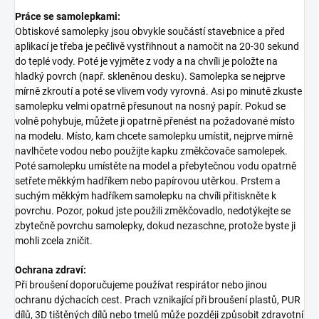
Práce se samolepkami:
Obtiskové samolepky jsou obvykle součástí stavebnice a před
aplikací je třeba je pečlivě vystřihnout a namočit na 20-30 sekund
do teplé vody. Poté je vyjměte z vody a na chvíli je položte na
hladký povrch (např. skleněnou desku). Samolepka se nejprve
mírně zkroutí a poté se vlivem vody vyrovná. Asi po minutě zkuste
samolepku velmi opatrně přesunout na nosný papír. Pokud se
volně pohybuje, můžete ji opatrně přenést na požadované místo
na modelu. Místo, kam chcete samolepku umístit, nejprve mírně
navlhčete vodou nebo použijte kapku změkčovače samolepek.
Poté samolepku umístěte na model a přebytečnou vodu opatrně
setřete měkkým hadříkem nebo papírovou utěrkou. Prstem a
suchým měkkým hadříkem samolepku na chvíli přitiskněte k
povrchu. Pozor, pokud jste použili změkčovadlo, nedotýkejte se
zbytečně povrchu samolepky, dokud nezaschne, protože byste ji
mohli zcela zničit.
Ochrana zdraví:
Při broušení doporučujeme používat respirátor nebo jinou
ochranu dýchacích cest. Prach vznikající při broušení plastů, PUR
dílů, 3D tištěných dílů nebo tmelů může později způsobit zdravotní