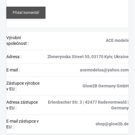
Přidat komentář
Výrobní
ACE models
společnost
:
Adresa
:
Zhmerynska Street 55, 03170 Kyiv, Ukraine
E-mail
:
acemodelua@yahoo.com
Zástupce výrobce
Glow2B Germany GmbH
v EU
:
Adresa zástupce
Erlenbacher Str. 3 | 42477 Radevormwald |
v EU
:
Germany
E-mail zástupce v
shop@glow2b.de
EU
: