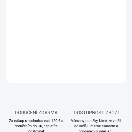
12.8.2026
MOŽNOSTI
DORUČENÍ
−
+
Přidat do košíku
Stavebnice plastového modelu vojenského vozidla
DETAILNÍ INFORMACE
ZEPTAT SE
HLÍDAT
DORUČENÍ ZDARMA
DOSTUPNOST ZBOŽÍ
Za nákup s hodnotou nad 120 € s
Všechny položky, které lze vložit
doručením do ČR, neplatíte
do košíku máme skladem a
poštovné!
připraveny k odeslání.