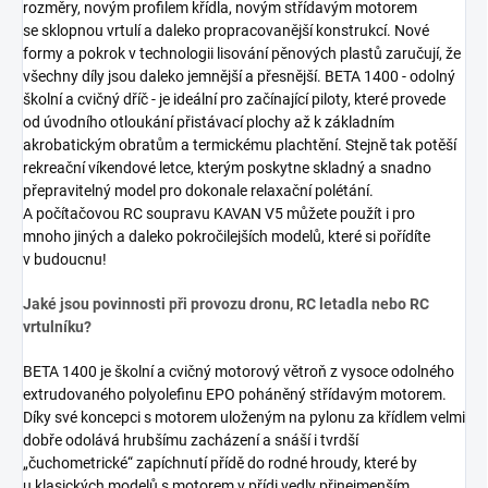
rozměry, novým profilem křídla, novým střídavým motorem
se sklopnou vrtulí a daleko propracovanější konstrukcí. Nové
formy a pokrok v technologii lisování pěnových plastů zaručují, že
všechny díly jsou daleko jemnější a přesnější. BETA 1400 - odolný
školní a cvičný dříč - je ideální pro začínající piloty, které provede
od úvodního otloukání přistávací plochy až k základním
akrobatickým obratům a termickému plachtění. Stejně tak potěší
rekreační víkendové letce, kterým poskytne skladný a snadno
přepravitelný model pro dokonale relaxační polétání.
A počítačovou RC soupravu KAVAN V5 můžete použít i pro
mnoho jiných a daleko pokročilejších modelů, které si pořídíte
v budoucnu!
Jaké jsou povinnosti při provozu dronu, RC letadla nebo RC
vrtulníku?
BETA 1400 je školní a cvičný motorový větroň z vysoce odolného
extrudovaného polyolefinu EPO poháněný střídavým motorem.
Díky své koncepci s motorem uloženým na pylonu za křídlem velmi
dobře odolává hrubšímu zacházení a snáší i tvrdší
„čuchometrické“ zapíchnutí přídě do rodné hroudy, které by
u klasických modelů s motorem v přídi vedly přinejmenším