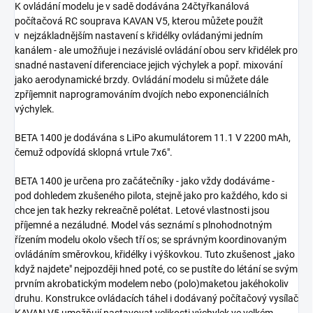
K ovládání modelu je v sadě dodávána 24čtyřkanálová
počítačová RC souprava KAVAN V5, kterou můžete použít
v nejzákladnějším nastavení s křidélky ovládanými jedním
kanálem - ale umožňuje i nezávislé ovládání obou serv křidélek pro
snadné nastavení diferenciace jejich výchylek a popř. mixování
jako aerodynamické brzdy. Ovládání modelu si můžete dále
zpříjemnit naprogramováním dvojích nebo exponenciálních
výchylek.
BETA 1400 je dodávána s LiPo akumulátorem 11.1 V 2200 mAh,
čemuž odpovídá sklopná vrtule 7x6".
BETA 1400 je určena pro začátečníky - jako vždy dodáváme -
pod dohledem zkušeného pilota, stejně jako pro každého, kdo si
chce jen tak hezky rekreačně polétat. Letové vlastnosti jsou
příjemné a nezáludné. Model vás seznámí s plnohodnotným
řízením modelu okolo všech tří os; se správným koordinovaným
ovládáním směrovkou, křidélky i výškovkou. Tuto zkušenost „jako
když najdete" nejpozději hned poté, co se pustíte do létání se svým
prvním akrobatickým modelem nebo (polo)maketou jakéhokoliv
druhu. Konstrukce ovládacích táhel i dodávaný počítačový vysílač
KAVAN V5 umožňují nastavovat velikosti výchylek ve velkém