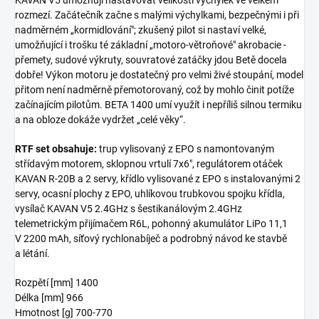
rozmezí. Začátečník začne s malými výchylkami, bezpečnými i při
nadměrném „kormidlování"; zkušený pilot si nastaví velké,
umožňující i trošku té základní „motoro-větroňové" akrobacie -
přemety, sudové výkruty, souvratové zatáčky jdou Betě docela
dobře! Výkon motoru je dostatečný pro velmi živé stoupání, model
přitom není nadměrně přemotorovaný, což by mohlo činit potíže
začínajícím pilotům. BETA 1400 umí využít i nepříliš silnou termiku
a na obloze dokáže vydržet „celé věky“.
RTF set obsahuje:
trup vylisovaný z EPO s namontovaným
střídavým motorem, sklopnou vrtulí 7x6", regulátorem otáček
KAVAN R-20B a 2 servy, křídlo vylisované z EPO s instalovanými 2
servy, ocasní plochy z EPO, uhlíkovou trubkovou spojku křídla,
vysílač KAVAN V5 2.4GHz s šestikanálovým 2.4GHz
telemetrickým přijímačem R6L, pohonný akumulátor LiPo 11,1
V 2200 mAh, síťový rychlonabíječ a podrobný návod ke stavbě
a létání.
Rozpětí [mm] 1400
Délka [mm] 966
Hmotnost [g] 700-770