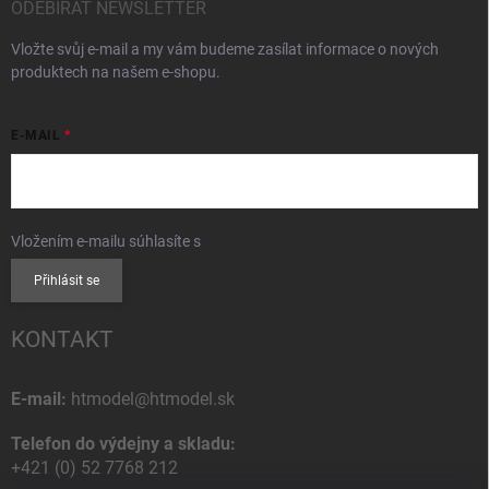
ODEBÍRAT NEWSLETTER
Vložte svůj e-mail a my vám budeme zasílat informace o nových
produktech na našem e-shopu.
E-MAIL
Vložením e-mailu súhlasíte s
podmienkami ochrany osobných údajov
Přihlásit se
KONTAKT
E-mail:
htmodel@htmodel.sk
Telefon do výdejny a skladu:
+421 (0) 52 7768 212