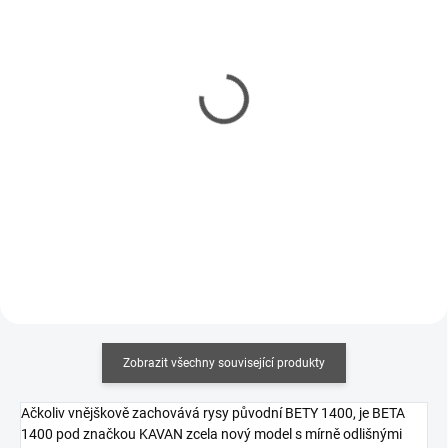
SKLADEM
SKLADEM
(1 KS)
(1 KS)
KAVAN Alpha V2
KAVAN Alpha V2
1500mm RTF - zelená
1500mm RTF - červená
6 910 Kč
6 910 Kč
5 618 Kč bez DPH
5 618 Kč bez DPH
Do košíku
Do košíku
Zobrazit všechny související produkty
Ačkoliv vnějškově zachovává rysy původní BETY 1400, je BETA
1400 pod značkou KAVAN zcela nový model s mírně odlišnými