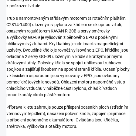
k poškození vrtule.
Trup s namontovaným střídavým motorem (s rotačním pláštěm,
C2814-1400) uloženým v pylonu za křídlem se sklopnou vrtulí,
osazeným regulátorem KAVAN R-20B a servy směrovky
a výškovky GO-09 je vylisován z pěnového EPO s podélnými
uhlíkovými výztuhami. Kryt kabiny je odnímací s magnetickými
uzávěry. Dvoudílné křídlo je rovněž vylisováno z EPO, křidélka jsou
ovládána 2 servy GO-09 uloženými v křídle s krátkými přímými
drátovými táhly. Poloviny křídla se spojují uhlíkovou trubkovou
spojkou a zajišťují šroubem na spodní straně křídla. Ocasní plochy
v klasickém uspořádání jsou vylisovány z EPO, jsou ovládány
pomocí drátových lanovodů. Chlazení motoru napomáhá vstup
chladícího vzduchu v náběžné části pylonu, chladící vzduch
proudí kanály okolo pláště motoru.
Příprava k letu zahrnuje pouze přilepení ocasních ploch (středním
vteřinovým lepidlem), nasazení polovin křídla, zapojení přijímače
a připojení pohonného akumulátoru. Ovládána jsou křidélka,
směrovka, výškovka a otáčky motoru.