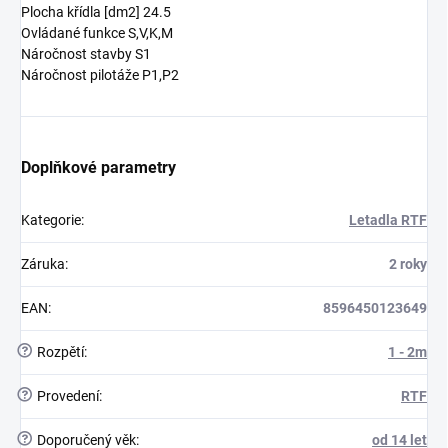
Plocha křídla [dm2] 24.5
Ovládané funkce S,V,K,M
Náročnost stavby S1
Náročnost pilotáže P1,P2
Doplňkové parametry
Kategorie
:
Letadla RTF
Záruka
:
2 roky
EAN
:
8596450123649
?
Rozpětí
:
1 - 2m
?
Provedení
:
RTF
?
Doporučený věk
:
od 14 let