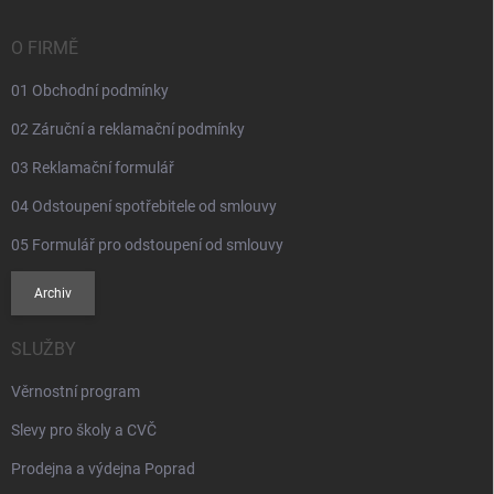
a
t
í
O FIRMĚ
01 Obchodní podmínky
02 Záruční a reklamační podmínky
03 Reklamační formulář
04 Odstoupení spotřebitele od smlouvy
05 Formulář pro odstoupení od smlouvy
Archiv
SLUŽBY
Věrnostní program
Slevy pro školy a CVČ
Prodejna a výdejna Poprad