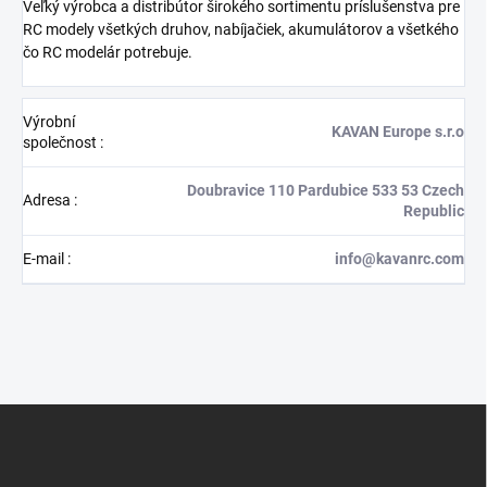
Veľký výrobca a distribútor širokého sortimentu príslušenstva pre
RC modely všetkých druhov, nabíjačiek, akumulátorov a všetkého
čo RC modelár potrebuje.
Výrobní
KAVAN Europe s.r.o
společnost
:
Doubravice 110 Pardubice 533 53 Czech
Adresa
:
Republic
E-mail
:
info@kavanrc.com
Z
á
p