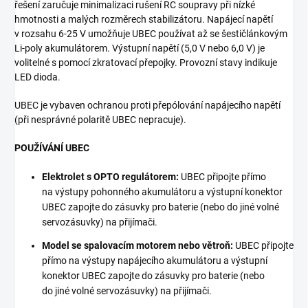
řešení zaručuje minimalizaci rušení RC soupravy při nízké
hmotnosti a malých rozměrech stabilizátoru. Napájecí napětí
v rozsahu 6-25 V umožňuje UBEC používat až se šestičlánkovým
Li-poly akumulátorem. Výstupní napětí (5,0 V nebo 6,0 V) je
volitelné s pomocí zkratovací přepojky. Provozní stavy indikuje
LED dioda.
UBEC je vybaven ochranou proti přepólování napájecího napětí
(při nesprávné polaritě UBEC nepracuje).
POUŽÍVÁNÍ UBEC
Elektrolet s OPTO regulátorem:
UBEC připojte přímo
na výstupy pohonného akumulátoru a výstupní konektor
UBEC zapojte do zásuvky pro baterie (nebo do jiné volné
servozásuvky) na přijímači.
Model se spalovacím motorem nebo větroň:
UBEC připojte
přímo na výstupy napájecího akumulátoru a výstupní
konektor UBEC zapojte do zásuvky pro baterie (nebo
do jiné volné servozásuvky) na přijímači.