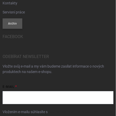
Kontakty
Servisní práce
Archiv
FACEBOOK
ODEBÍRAT NEWSLETTER
Vložte svůj e-mail a my vám budeme zasílat informace o nových
produktech na našem e-shopu.
E-MAIL
Vložením e-mailu súhlasíte s
podmienkami ochrany osobných údajov