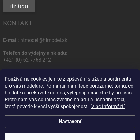
Přihlásit se
KONTAKT
E-mail:
htmodel@htmodel.sk
Telefon do výdejny a skladu:
+421 (0) 52 7768 212
Poštovní / Odběrná adresa:
Používáme cookies jen ke zlepšování služeb a sortimentu
HT model
pro vás modeláře. Pomáhají nám lépe porozumět tomu, co
Na letisko 49
hledáte a očekáváte od nás, vylepšují naše služby pro vás.
058 01 Poprad
Proto nám váš souhlas zvedne náladu a usnadní práci,
Slovenská Republika
která povede k vaší vyšší spokojenosti.
Viac informácií
Nastavení
Copyright 2026
HT model
. Všechna práva vyhrazena.
Upravit nastavení
cookies