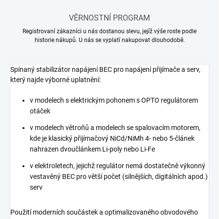
VĚRNOSTNÍ PROGRAM
Registrovaní zákazníci u nás dostanou slevu, jejíž výše roste podle
historie nákupů. U nás se vyplatí nakupovat dlouhodobě.
Spínaný stabilizátor napájení BEC pro napájení přijímače a serv,
který najde výborné uplatnění:
v modelech s elektrickým pohonem s OPTO regulátorem
otáček
v modelech větroňů a modelech se spalovacím motorem,
kde je klasický přijímačový NiCd/NiMh 4- nebo 5-článek
nahrazen dvoučlánkem Li-poly nebo Li-Fe
v elektroletech, jejichž regulátor nemá dostatečně výkonný
vestavěný BEC pro větší počet (silnějších, digitálních apod.)
serv
Použití moderních součástek a optimalizovaného obvodového