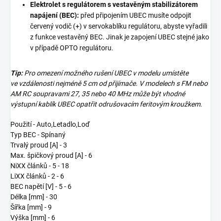
Elektrolet s regulátorem s vestavěným stabilizátorem
napájení (BEC):
před připojením UBEC musíte odpojit
červený vodič (+) v servokablíku regulátoru, abyste vyřadili
z funkce vestavěný BEC. Jinak je zapojení UBEC stejné jako
v případě OPTO regulátoru.
Tip:
Pro omezení možného rušení UBEC v modelu umístěte
ve vzdálenosti nejméně 5 cm od přijímače. V modelech s FM nebo
AM RC soupravami 27, 35 nebo 40 MHz může být vhodné
výstupní kablík UBEC opatřit odrušovacím feritovým kroužkem.
Použití - Auto,Letadlo,Loď
Typ BEC - Spínaný
Trvalý proud [A] - 3
Max. špičkový proud [A] - 6
NiXX článků - 5 - 18
LiXX článků - 2 - 6
BEC napětí [V] - 5 - 6
Délka [mm] - 30
Šířka [mm] - 9
Výška [mm] - 6