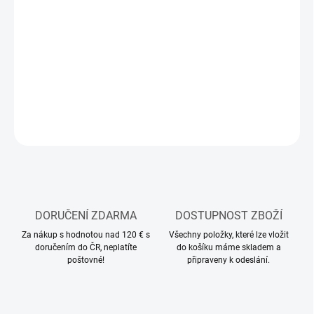
Spínaný stabilizátor napájení BEC 3A (5A špičkově) pro napájení
přijímače a serv. Napájecí napětí 6-25V (2-6s LiPo), výstupní
napětí přepínatelné 5,0 nebo 6,0V. Hmotnost 7g, rozměry
30x9x6mm.
DETAILNÍ INFORMACE
ZEPTAT SE
HLÍDAT
DORUČENÍ ZDARMA
DOSTUPNOST ZBOŽÍ
Za nákup s hodnotou nad 120 € s
Všechny položky, které lze vložit
doručením do ČR, neplatíte
do košíku máme skladem a
poštovné!
připraveny k odeslání.