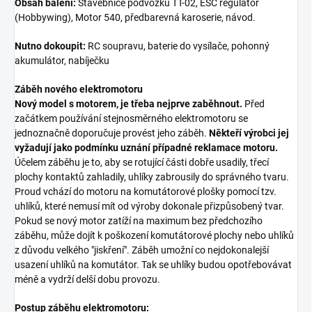
Obsah balení:
Stavebnice podvozku TT-02, ESC regulátor
(Hobbywing), Motor 540, předbarevná karoserie, návod.
Nutno dokoupit:
RC soupravu, baterie do vysílače, pohonný
akumulátor, nabíječku
Záběh nového elektromotoru
Nový model s motorem, je třeba nejprve zaběhnout.
Před
začátkem používání stejnosměrného elektromotoru se
jednoznačně doporučuje provést jeho záběh.
Někteří výrobci jej
vyžadují jako podmínku uznání případné reklamace motoru.
Účelem záběhu je to, aby se rotující části dobře usadily, třecí
plochy kontaktů zahladily, uhlíky zabrousily do správného tvaru.
Proud vchází do motoru na komutátorové plošky pomocí tzv.
uhlíků, které nemusí mít od výroby dokonale přizpůsobený tvar.
Pokud se nový motor zatíží na maximum bez předchozího
záběhu, může dojít k poškození komutátorové plochy nebo uhlíků
z důvodu velkého "jiskření". Záběh umožní co nejdokonalejší
usazení uhlíků na komutátor. Tak se uhlíky budou opotřebovávat
méně a vydrží delší dobu provozu.
Postup záběhu elektromotoru: