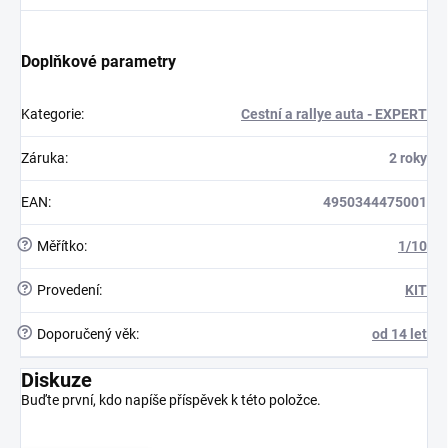
Doplňkové parametry
Kategorie
:
Cestní a rallye auta - EXPERT
Záruka
:
2 roky
EAN
:
4950344475001
?
Měřítko
:
1/10
?
Provedení
:
KIT
?
Doporučený věk
:
od 14 let
Diskuze
Buďte první, kdo napíše příspěvek k této položce.