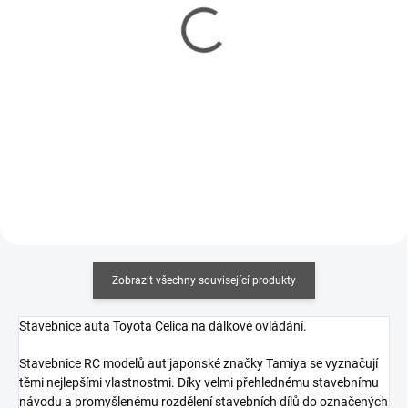
Carson RC Reflex Wheel
Carson RC Reflex Wheel
Pro 4 Electric-Set
Pro 4 2.4GHz + 5kg
Servo
2 666 Kč
1 453 Kč
2 167 Kč bez DPH
1 181 Kč bez DPH
Do košíku
Do košíku
Zobrazit všechny související produkty
Stavebnice auta Toyota Celica na dálkové ovládání.
Stavebnice RC modelů aut japonské značky Tamiya se vyznačují
těmi nejlepšími vlastnostmi. Díky velmi přehlednému stavebnímu
návodu a promyšlenému rozdělení stavebních dílů do označených