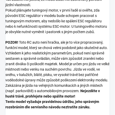
jízdní vlastnosti.
Pokud plánujete tuningový motor, v první řadě si ověřte, zda
původní ESC regulátor v modelu bude schopen pracovat s
tuningovým motorem, aby nedošlo ke spálení ESC regulátoru
nebo k nefunkčnosti systému ESC-motor. U tuningového motoru
je obvykle nutné vyměnit i pastorek s jiným počtem zubů.
POZOR!
Toto RC auto není hračka, ale je to více propracovaný,
funkční model, který se chová velmi podobně jako skutečné auto.
Vzhledem k jeho realistickým parametrům, pokud není správně
sestaven a správně ovládán, může vám způsobit zranění nebo
zranit diváka či poškodit majetek. Model je určen pro jízdu ve velké
místnosti nebo venku na suchém povrchu. Jízda ve vodě, ve
sněhu, v kalužích, blátě, písku, ve vysoké trávě bez patřičné
voděodolné úpravy může způsobit poškození elektroniky modelu.
Zakázána je jízda na veřejných komunikacích a jiných místech
(např. parkoviště) s automobilovým provozem.
Nejezděte v
husté trávě, prohřejete nebo spálíte motor!
Tento model vyžaduje pravidelnou údržbu, jeho správným
rozebráním dle servisního návodu neztratíte záruku.