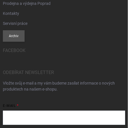
Prodejna a výdejna Poprad
Kontakty
Servisní práce
Archiv
FACEBOOK
ODEBÍRAT NEWSLETTER
Vložte svůj e-mail a my vám budeme zasílat informace o nových
produktech na našem e-shopu.
E-MAIL