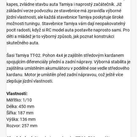
kapes, zvládne stavbu auta Tamiya i naprostý začátečník. Již
základní verze podvozku ze stavebnice má zpravidla výborné
jízdní vlastnosti, ale každá stavebnice Tamiya poskytuje široké
možnosti tuningu. Stavebnice Tamiya vám dají neopakovatelný
pocit radosti, když si RC model auta postavíte naprosto sami. Pro
děti a mládež je to výborný způsob, jak poznat konstrukci
skutečného auta.
Šasi Tamiya TT-02. Pohon 4x4 je zajištěn středovým kardanem
spojujícím diferenciály přední a zadní nápravy. Výborná stabilita je
zajištěna umístěním akumulátoru v podélné ose vedle středového
kardanu. Motor je umístěn před zadní nápravou, což ještě více
zlepšuje jízdní vlastnosti.
Vlastnosti:
Měřítko: 1/10
Délka: 450 mm
Šířka: 187 mm
Výška: 136 mm
Rozvor: 257 mm