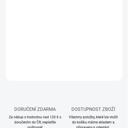
13.8.2026
MOŽNOSTI
DORUČENÍ
−
+
Přidat do košíku
RC model auta
DETAILNÍ INFORMACE
ZEPTAT SE
HLÍDAT
DORUČENÍ ZDARMA
DOSTUPNOST ZBOŽÍ
Za nákup s hodnotou nad 120 € s
Všechny položky, které lze vložit
doručením do ČR, neplatíte
do košíku máme skladem a
poštovné!
připraveny k odeslání.