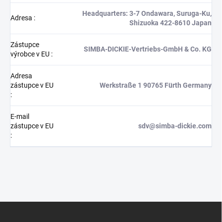
Headquarters: 3-7 Ondawara, Suruga-Ku,
Adresa
:
Shizuoka 422-8610 Japan
Zástupce
SIMBA-DICKIE-Vertriebs-GmbH & Co. KG
výrobce v EU
:
Adresa
zástupce v EU
Werkstraße 1 90765 Fürth Germany
:
E-mail
zástupce v EU
sdv@simba-dickie.com
:
Z
á