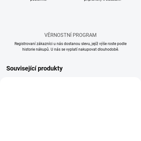
VĚRNOSTNÍ PROGRAM
Registrovaní zákazníci u nás dostanou slevu, jejíž výše roste podle
historie nákupů. U nás se vyplatí nakupovat dlouhodobě.
Související produkty
SKLADEM
SKLADEM
(3 KS)
(2 KS)