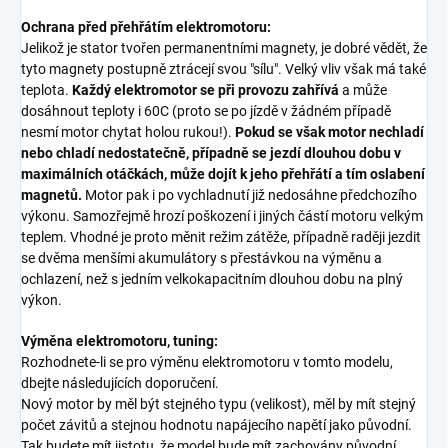
Ochrana před přehřátím elektromotoru:
Jelikož je stator tvořen permanentními magnety, je dobré vědět, že
tyto magnety postupně ztrácejí svou "sílu". Velký vliv však má také
teplota.
Každý elektromotor se při provozu zahřívá
a může
dosáhnout teploty i 60C (proto se po jízdě v žádném případě
nesmí motor chytat holou rukou!).
Pokud se však motor nechladí
nebo chladí nedostatečně, případně se jezdí dlouhou dobu v
maximálních otáčkách, může dojít k jeho přehřátí a tím oslabení
magnetů.
Motor pak i po vychladnutí již nedosáhne předchozího
výkonu. Samozřejmě hrozí poškození i jiných částí motoru velkým
teplem. Vhodné je proto měnit režim zátěže, případně raději jezdit
se dvěma menšími akumulátory s přestávkou na výměnu a
ochlazení, než s jedním velkokapacitním dlouhou dobu na plný
výkon.
Výměna elektromotoru, tuning:
Rozhodnete-li se pro výměnu elektromotoru v tomto modelu,
dbejte následujících doporučení.
Nový motor by měl být stejného typu (velikost), měl by mít stejný
počet závitů a stejnou hodnotu napájecího napětí jako původní.
Tak budete mít jistotu, že model bude mít zachovány původní