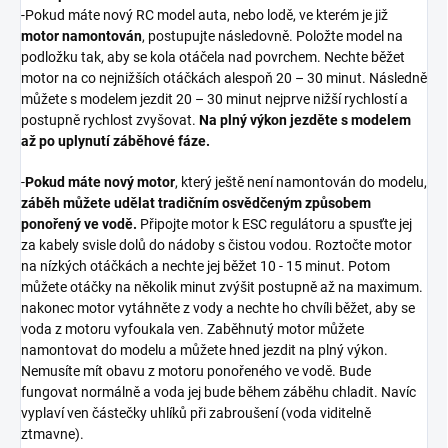
-Pokud máte nový RC model auta, nebo lodě, ve kterém je již
motor namontován
, postupujte následovně. Položte model na
podložku tak, aby se kola otáčela nad povrchem. Nechte běžet
motor na co nejnižších otáčkách alespoň 20 – 30 minut. Následně
můžete s modelem jezdit 20 – 30 minut nejprve nižší rychlostí a
postupně rychlost zvyšovat.
Na plný výkon jezděte s modelem
až po uplynutí záběhové fáze.
-
Pokud máte nový motor
, který ještě není namontován do modelu,
záběh můžete udělat tradičním osvědčeným způsobem
ponořený ve vodě.
Připojte motor k ESC regulátoru a spusťte jej
za kabely svisle dolů do nádoby s čistou vodou. Roztočte motor
na nízkých otáčkách a nechte jej běžet 10 - 15 minut. Potom
můžete otáčky na několik minut zvýšit postupně až na maximum.
nakonec motor vytáhněte z vody a nechte ho chvíli běžet, aby se
voda z motoru vyfoukala ven. Zaběhnutý motor můžete
namontovat do modelu a můžete hned jezdit na plný výkon.
Nemusíte mít obavu z motoru ponořeného ve vodě. Bude
fungovat normálně a voda jej bude během záběhu chladit. Navíc
vyplaví ven částečky uhlíků při zabroušení (voda viditelně
ztmavne).