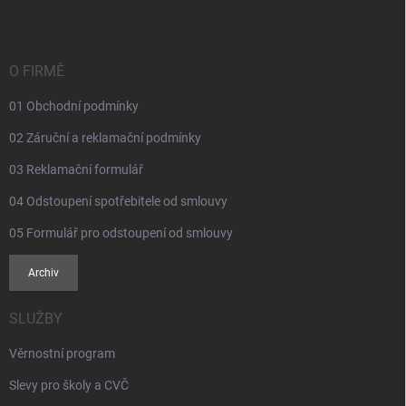
p
a
t
í
O FIRMĚ
01 Obchodní podmínky
02 Záruční a reklamační podmínky
03 Reklamační formulář
04 Odstoupení spotřebitele od smlouvy
05 Formulář pro odstoupení od smlouvy
Archiv
SLUŽBY
Věrnostní program
Slevy pro školy a CVČ