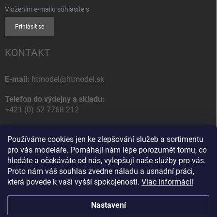
Vložením e-mailu súhlasíte s
podmienkami ochrany osobných údajov
Přihlásit se
KONTAKT
E-mail:
htmodel@htmodel.sk
Telefon do výdejny a skladu:
+421 (0) 52 7768 212
Poštovní / Odběrná adresa:
Používáme cookies jen ke zlepšování služeb a sortimentu
HT model
pro vás modeláře. Pomáhají nám lépe porozumět tomu, co
Na letisko 49
hledáte a očekáváte od nás, vylepšují naše služby pro vás.
058 01 Poprad
Proto nám váš souhlas zvedne náladu a usnadní práci,
Slovenská Republika
která povede k vaší vyšší spokojenosti.
Viac informácií
Nastavení