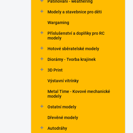
Patinování - weathering
a
n
Modely a stavebnice pro děti
e
Wargaming
l
Příslušenství a doplňky pro RC
modely
Hotové sběratelské modely
Diorámy - Tvorba krajinek
3D Print
Výstavní vitrínky
Metal Time - Kovové mechanické
modely
Ostatní modely
Dřevěné modely
Autodráhy