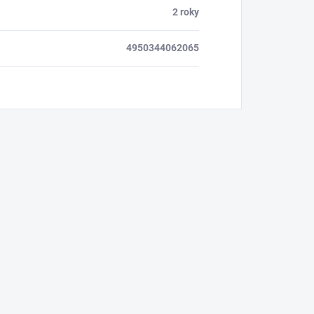
2 roky
4950344062065