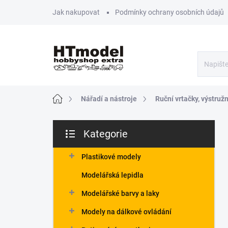
Přejít
Jak nakupovat
Podmínky ochrany osobních údajů
na
obsah
Domů
Nářadí a nástroje
Ruční vrtačky, výstruž
P
Kategorie
o
Přeskočit
s
kategorie
t
Plastikové modely
r
Modelářská lepidla
a
n
Modelářské barvy a laky
n
Modely na dálkové ovládání
í
p