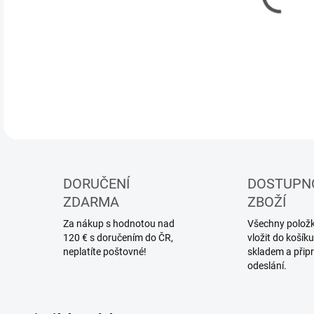
DETA
DORUČENÍ
DOSTUPN
ZDARMA
ZBOŽÍ
Za nákup s hodnotou nad
Všechny položky
120 € s doručením do ČR,
vložit do koší
neplatíte poštovné!
skladem a přip
odeslání.