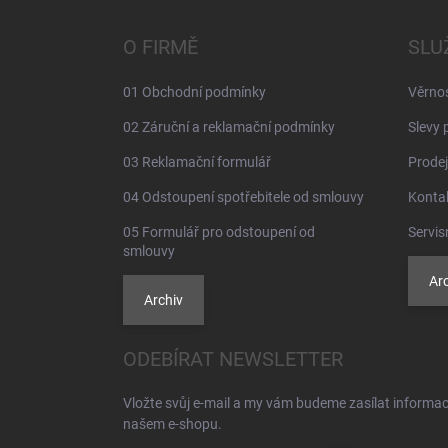
p
a
O FIRMĚ
SLU
t
í
01 Obchodní podmínky
Věrno
02 Záruční a reklamační podmínky
Slevy 
03 Reklamační formulář
Prodej
04 Odstoupení spotřebitele od smlouvy
Konta
05 Formulář pro odstoupení od
Servis
smlouvy
Arc
Archiv
ODEBÍRAT NEWSLETTER
Vložte svůj e-mail a my vám budeme zasílat informa
našem e-shopu.