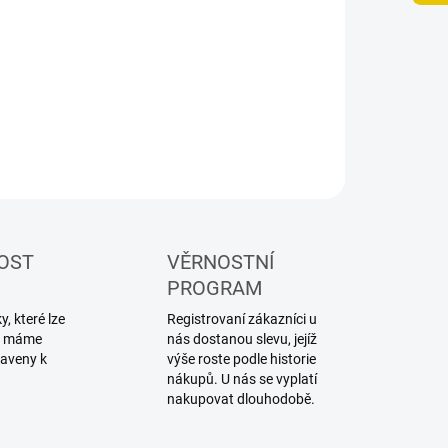
−
+
Přidat do košíku
ILNÍ INFORMACE
ZEPTAT SE
HLÍDAT
OST
VĚRNOSTNÍ
PROGRAM
, které lze
Registrovaní zákazníci u
ku máme
nás dostanou slevu, jejíž
raveny k
výše roste podle historie
nákupů. U nás se vyplatí
nakupovat dlouhodobě.