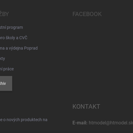
ŽBY
FACEBOOK
stní program
pro školy a CVČ
na a výdejna Poprad
kty
ní práce
hiv
KONTAKT
ce o nových produktech na
E-mail:
htmodel@htmodel.s