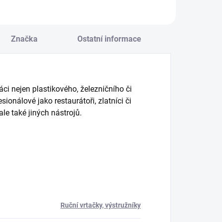
Značka
Ostatní informace
áci nejen plastikového, železničního či
ionálové jako restaurátoři, zlatníci či
ale také jiných nástrojů.
Ruční vrtačky, výstružníky