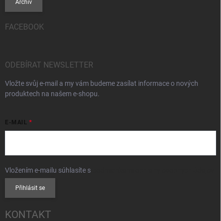
Archiv
FACEBOOK
ODEBÍRAT NEWSLETTER
Vložte svůj e-mail a my vám budeme zasílat informace o nových
produktech na našem e-shopu.
E-MAIL
Vložením e-mailu súhlasíte s
podmienkami ochrany osobných údajov
Přihlásit se
KONTAKT