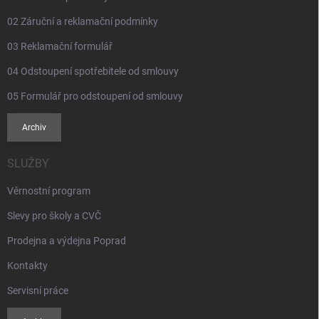
v
ý
02 Záruční a reklamační podmínky
p
i
03 Reklamační formulář
s
u
04 Odstoupení spotřebitele od smlouvy
05 Formulář pro odstoupení od smlouvy
Archiv
SLUŽBY
Věrnostní program
Slevy pro školy a CVČ
Prodejna a výdejna Poprad
Kontakty
Servisní práce