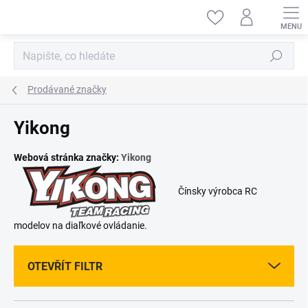
Přejít
na
obsah
Hledat
Prodávané značky
Yikong
Webová stránka značky:
Yikong
Čínsky výrobca RC
modelov na diaľkové ovládanie.
OTEVŘÍT FILTR