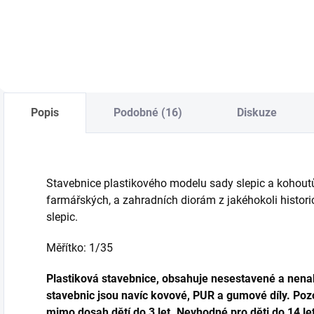
Do košíku
Do košíku
Popis
Podobné (16)
Diskuze
Stavebnice plastikového modelu sady slepic a kohoutů
farmářských, a zahradních diorám z jakéhokoli histor
slepic.
Měřítko: 1/35
Plastiková stavebnice, obsahuje nesestavené a nenab
stavebnic jsou navíc kovové, PUR a gumové díly. Pozo
mimo dosah dětí do 3 let. Nevhodné pro děti do 14 let