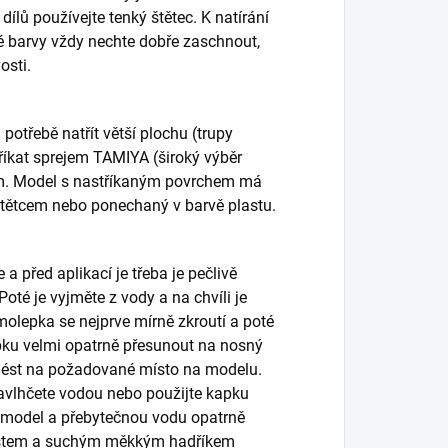
dílů používejte tenký štětec. K natírání
vé barvy vždy nechte dobře zaschnout,
osti.
otřebě natřít větší plochu (trupy
tříkat sprejem TAMIYA (široký výběr
em. Model s nastříkaným povrchem má
štětcem nebo ponechaný v barvě plastu.
 před aplikací je třeba je pečlivě
oté je vyjměte z vody a na chvíli je
molepka se nejprve mírně zkroutí a poté
pku velmi opatrně přesunout na nosný
enést na požadované místo na modelu.
avlhčete vodou nebo použijte kapku
model a přebytečnou vodu opatrně
Prstem a suchým měkkým hadříkem