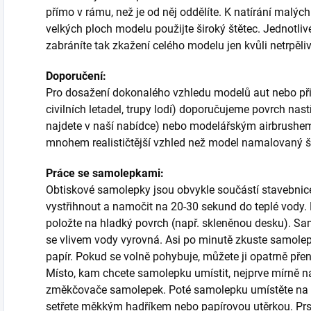
přímo v rámu, než je od něj oddělíte. K natírání malých 
velkých ploch modelu použijte široký štětec. Jednotli
zabráníte tak zkažení celého modelu jen kvůli netrpěliv
Doporučení:
Pro dosažení dokonalého vzhledu modelů aut nebo při p
civilních letadel, trupy lodí) doporučujeme povrch nas
najdete v naší nabídce) nebo modelářským airbrush
mnohem realističtější vzhled než model namalovaný 
Práce se samolepkami:
Obtiskové samolepky jsou obvykle součástí stavebnice a
vystřihnout a namočit na 20-30 sekund do teplé vody. P
položte na hladký povrch (např. skleněnou desku). Sa
se vlivem vody vyrovná. Asi po minutě zkuste samole
papír. Pokud se volně pohybuje, můžete ji opatrně př
Místo, kam chcete samolepku umístit, nejprve mírně n
změkčovače samolepek. Poté samolepku umístěte na 
setřete měkkým hadříkem nebo papírovou utěrkou. 