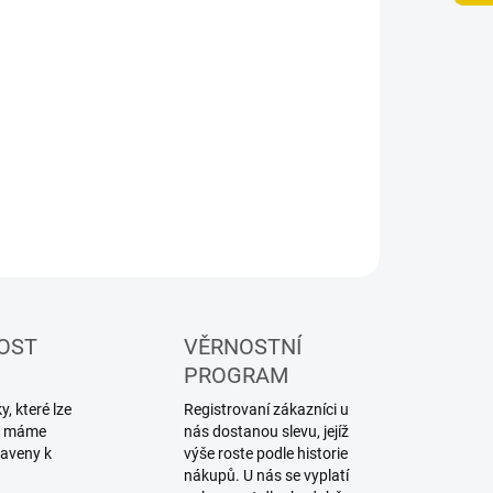
−
+
Přidat do košíku
ILNÍ INFORMACE
ZEPTAT SE
HLÍDAT
OST
VĚRNOSTNÍ
PROGRAM
, které lze
Registrovaní zákazníci u
ku máme
nás dostanou slevu, jejíž
raveny k
výše roste podle historie
nákupů. U nás se vyplatí