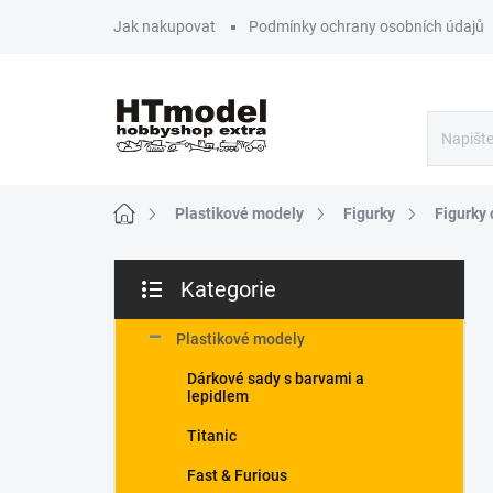
Přejít
Jak nakupovat
Podmínky ochrany osobních údajů
na
obsah
Domů
Plastikové modely
Figurky
Figurky c
P
Kategorie
o
Přeskočit
s
kategorie
t
Plastikové modely
r
Dárkové sady s barvami a
a
lepidlem
n
n
Titanic
í
Fast & Furious
p