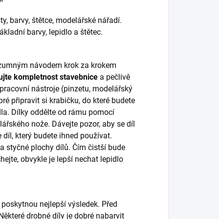
y, barvy, štětce, modelářské nářadí.
adní barvy, lepidlo a štětec.
 rozumným návodem krok za krokem
ujte kompletnost stavebnice
a pečlivě
, pracovní nástroje (pinzetu, modelářský
bré připravit si krabičku, do které budete
dla. Dílky oddělte od rámu pomocí
lářského nože. Dávejte pozor, aby se díl
díl, který budete ihned používat.
 styčné plochy dílů. Čím čistší bude
ejte, obvykle je lepší nechat lepidlo
 poskytnou nejlepší výsledek. Před
ěkteré drobné díly je dobré nabarvit