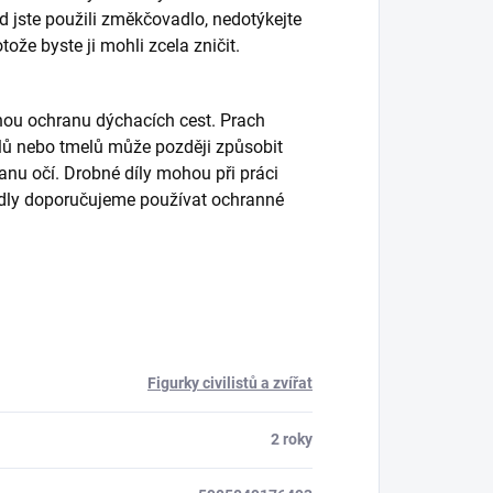
d jste použili změkčovadlo, nedotýkejte
že byste ji mohli zcela zničit.
inou ochranu dýchacích cest. Prach
 dílů nebo tmelů může později způsobit
nu očí. Drobné díly mohou při práci
edidly doporučujeme používat ochranné
Figurky civilistů a zvířat
2 roky