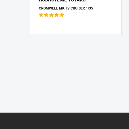
CROMWELL MK. IV CRUISER 1/35
Z
á
p