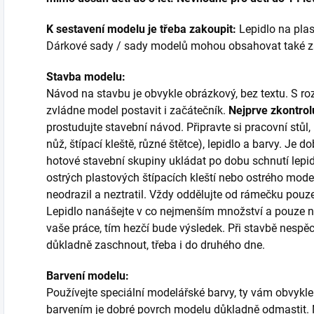
K sestavení modelu je třeba zakoupit:
Lepidlo na plast
Dárkové sady / sady modelů mohou obsahovat také zákl
Stavba modelu:
Návod na stavbu je obvykle obrázkový, bez textu. S
zvládne model postavit i začátečník.
Nejprve zkontrol
prostudujte stavební návod. Připravte si pracovní stůl
nůž, štípací kleště, různé štětce), lepidlo a barvy. Je do
hotové stavební skupiny ukládat po dobu schnutí lepi
ostrých plastových štípacích kleští nebo ostrého mode
neodrazil a neztratil. Vždy oddělujte od rámečku pouze 
Lepidlo nanášejte v co nejmenším množství a pouze na
vaše práce, tím hezčí bude výsledek. Při stavbě nespěch
důkladně zaschnout, třeba i do druhého dne.
Barvení modelu:
Používejte speciální modelářské barvy, ty vám obvykle
barvením je dobré povrch modelu důkladně odmastit. N