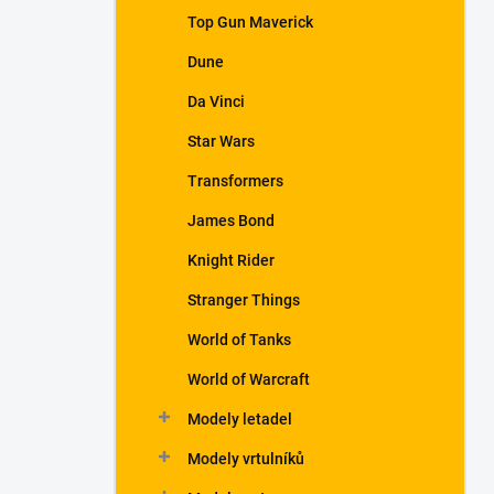
a
Top Gun Maverick
n
Dune
e
l
Da Vinci
Star Wars
Transformers
James Bond
Knight Rider
Stranger Things
World of Tanks
World of Warcraft
Modely letadel
Modely vrtulníků