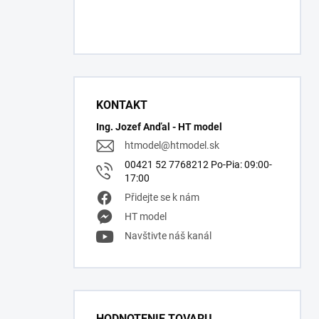
KONTAKT
Ing. Jozef Anďal - HT model
htmodel
@
htmodel.sk
00421 52 7768212 Po-Pia: 09:00-
17:00
Přidejte se k nám
HT model
Navštivte náš kanál
HODNOTENIE TOVARU