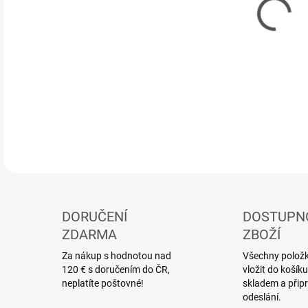
DETA
DORUČENÍ
DOSTUPN
ZDARMA
ZBOŽÍ
Za nákup s hodnotou nad
Všechny položky
120 € s doručením do ČR,
vložit do koší
neplatíte poštovné!
skladem a přip
odeslání.