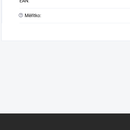
EAN
:
?
Měřítko
: