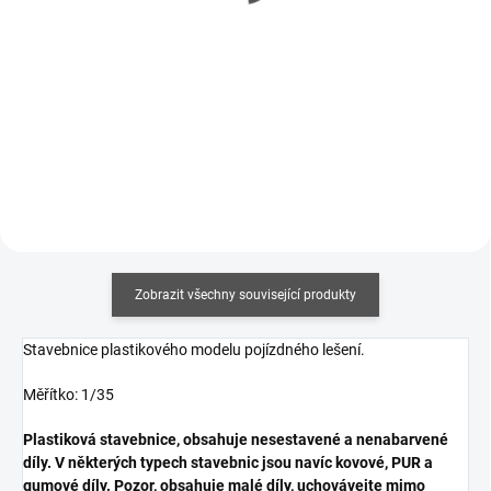
274 Kč bez DPH
69 Kč bez DPH
Detail
Měrná
212,50 Kč / 100 ml
cena:
Do košíku
Zobrazit všechny související produkty
Stavebnice plastikového modelu pojízdného lešení.
Měřítko: 1/35
Plastiková stavebnice, obsahuje nesestavené a nenabarvené
díly. V některých typech stavebnic jsou navíc kovové, PUR a
gumové díly. Pozor, obsahuje malé díly, uchovávejte mimo