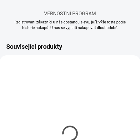
VĚRNOSTNÍ PROGRAM
Registrovaní zákazníci u nás dostanou slevu, jejíž výše roste podle
historie nákupů. U nás se vyplatí nakupovat dlouhodobě.
Související produkty
SKLADEM
MOMENTÁLNĚ NEDOSTUPNÉ
(60 KS)
Model set - Nářadí pro
Lepidlo Tamiya Cement
modeláře
so štetcom 40ml
337 Kč
85 Kč