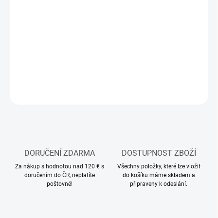
MOŽNOSTI
DORUČENÍ
−
+
Přidat do košíku
DETAILNÍ INFORMACE
ZEPTAT SE
HLÍDAT
DORUČENÍ ZDARMA
DOSTUPNOST ZBOŽÍ
Za nákup s hodnotou nad 120 € s
Všechny položky, které lze vložit
doručením do ČR, neplatíte
do košíku máme skladem a
poštovné!
připraveny k odeslání.