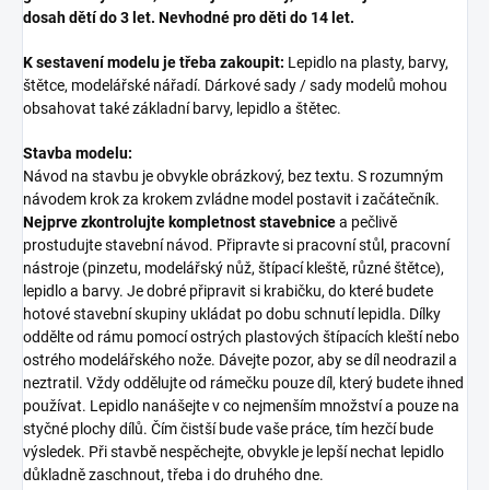
dosah dětí do 3 let. Nevhodné pro děti do 14 let.
K sestavení modelu je třeba zakoupit:
Lepidlo na plasty, barvy,
štětce, modelářské nářadí. Dárkové sady / sady modelů mohou
obsahovat také základní barvy, lepidlo a štětec.
Stavba modelu:
Návod na stavbu je obvykle obrázkový, bez textu. S rozumným
návodem krok za krokem zvládne model postavit i začátečník.
Nejprve zkontrolujte kompletnost stavebnice
a pečlivě
prostudujte stavební návod. Připravte si pracovní stůl, pracovní
nástroje (pinzetu, modelářský nůž, štípací kleště, různé štětce),
lepidlo a barvy. Je dobré připravit si krabičku, do které budete
hotové stavební skupiny ukládat po dobu schnutí lepidla. Dílky
oddělte od rámu pomocí ostrých plastových štípacích kleští nebo
ostrého modelářského nože. Dávejte pozor, aby se díl neodrazil a
neztratil. Vždy oddělujte od rámečku pouze díl, který budete ihned
používat. Lepidlo nanášejte v co nejmenším množství a pouze na
styčné plochy dílů. Čím čistší bude vaše práce, tím hezčí bude
výsledek. Při stavbě nespěchejte, obvykle je lepší nechat lepidlo
důkladně zaschnout, třeba i do druhého dne.