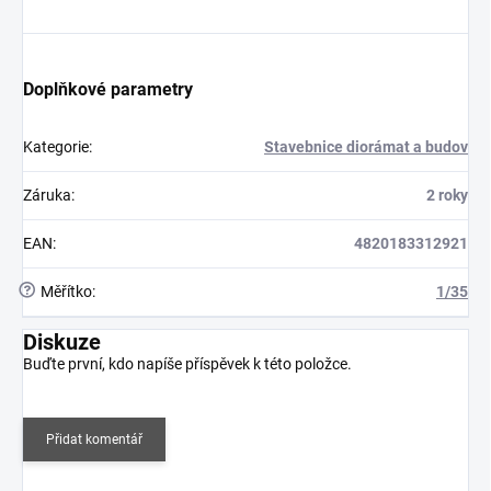
Doplňkové parametry
Kategorie
:
Stavebnice diorámat a budov
Záruka
:
2 roky
EAN
:
4820183312921
?
Měřítko
:
1/35
Diskuze
Buďte první, kdo napíše příspěvek k této položce.
Přidat komentář