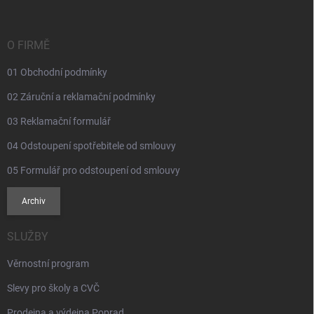
a
t
í
O FIRMĚ
01 Obchodní podmínky
02 Záruční a reklamační podmínky
03 Reklamační formulář
04 Odstoupení spotřebitele od smlouvy
05 Formulář pro odstoupení od smlouvy
Archiv
SLUŽBY
Věrnostní program
Slevy pro školy a CVČ
Prodejna a výdejna Poprad