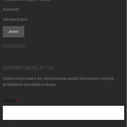
Kontakty
Servisní práce
Archiv
FACEBOOK
ODEBÍRAT NEWSLETTER
Vložte svůj e-mail a my vám budeme zasílat informace o nových
produktech na našem e-shopu.
E-MAIL