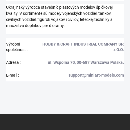
Ukrajinský výrobca stavebníc plastových modelov špičkovej
kvality. V sortimente sú modely vojenských vozidiel, tankov,
civilných vozidiel, figúrok vojakov i civilov, leteckej techniky a
množstva doplnkov pre diorámy.
Výrobní
HOBBY & CRAFT INDUSTRIAL COMPANY SP.
společnost
:
z O.O.
Adresa
:
ul. Wspólna 70, 00-687 Warszawa Polska.
E-mail
:
support@miniart-models.com
Z
á
p