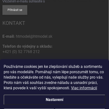
Vložením e-mailu súhlasíte s
podmienkami ochrany osobných údajov
Přihlásit se
KONTAKT
E-mail:
htmodel@htmodel.sk
Telefon do výdejny a skladu:
+421 (0) 52 7768 212
Poštovní / Odběrná adresa:
Používáme cookies jen ke zlepšování služeb a sortimentu
HT model
pro vás modeláře. Pomáhají nám lépe porozumět tomu, co
Na letisko 49
hledáte a očekáváte od nás, vylepšují naše služby pro vás.
058 01 Poprad
Proto nám váš souhlas zvedne náladu a usnadní práci,
Slovenská Republika
která povede k vaší vyšší spokojenosti.
Viac informácií
Nastavení