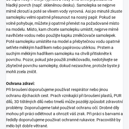
hladký povrch (např. skleněnou desku). Samolepka se nejprve
mírně zkroutí a poté se vlivem vody vyrovná. Asi po minutě zkuste
samolepku velmi opatrně přesunout na nosný papír. Pokud se
volně pohybuje, můžete ji opatrně přenést na požadované místo
na modelu. Místo, kam chcete samolepku umístit, nejprve mírně
navlhčete vodou nebo použijte kapku změkčovače samolepek.
Poté samolepku umístěte na model a přebytečnou vodu opatrně
setřete měkkým hadříkem nebo papírovou utěrkou. Prstem a
suchým měkkým hadříkem samolepku na chvíli přitiskněte k
povrchu. Pozor, pokud jste použili změkčovadlo, nedotýkejte se
zbytečně povrchu samolepky, dokud nezaschne, protože byste ji
mohli zcela zničit.
Ochrana zdraví:
Při broušení doporučujeme používat respirátor nebo jinou
ochranu dýchacích cest. Prach vznikající při broušení plastů, PUR
dílů, 3D tištěných dílů nebo tmelů může později způsobit zdravotní
problémy. Doporučujeme také používat ochranu očí. Drobné díly
mohou při práci odlétnout a ohrozit váš zrak. Při práci s barvami a
ředidly doporučujeme používat ochranné rukavice. Pracoviště by
mělo být dobře větrané.