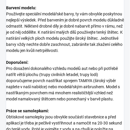
Barvení modelu:
Používejte speciální modelářské barvy, ty vám obvykle poskytnou
nejlepší výsledek. Před barvením je dobré povrch modelu důkladně
odmastit. Některé drobné díly je dobré nabarvit přímo v rámu, než
je od něj oddělíte. K natírání malých dílů používejte tenký štětec. K
natírání velkých ploch modelu použijte široký štětec. Jednotlivé
barvy vždy nechte dobře zaschnout, zabráníte tak zkažení celého
modelu jen kvůli netrpělivosti.
Doporučení:
Pro dosažení dokonalého vzhledu modelů aut nebo při potřebě
natřít větší plochu (trupy civilních letadel, trupy lodí)
doporučujeme povrch nastříkat sprejem TAMIYA (široký výběr
najdete v naší nabídce) nebo modelářským airbrushem. Model s
nastříkaným povrchem má mnohem realističtější vzhled než
model namalovaný štětcem nebo ponechaný v barvě plastu.
Práce se samolepkami:
Obtiskové samolepky jsou obvykle součástí stavebnice a před
aplikací je třeba je pečlivě vystřihnout a namočit na 20-30 sekund
do teplé vody. Poté je vyjměte z vody a na chvíli je položte na