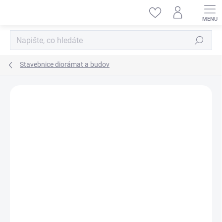
Přejít
na
obsah
Hledat
Stavebnice diorámat a budov
ZNAČKA:
MINIART