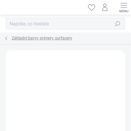
Přejít
na
obsah
Hledat
Základní barvy, primery, surfacery
ZNAČKA:
TAMIYA