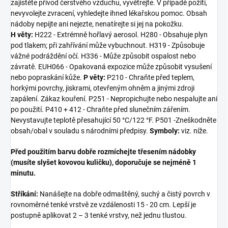
zajistěte přívod čerstvého vzduchu, vyvětrejte. V případě požití,
nevyvolejte zvracení, vyhledejte ihned lékařskou pomoc. Obsah
nádoby nepijte ani nejezte, nenatírejte si jej na pokožku.
H věty:
H222 -
Extrémně hořlavý aerosol.
H280 -
Obsahuje plyn
pod tlakem; při zahřívání může vybuchnout.
H319 -
Způsobuje
vážné podráždění očí.
H336 -
Může způsobit ospalost nebo
závratě.
EUH066 -
Opakovaná expozice může způsobit vysušení
nebo popraskání kůže.
P věty:
P210 -
Chraňte před teplem,
horkými povrchy, jiskrami, otevřeným ohněm a jinými zdroji
zapálení. Zákaz kouření.
P251 -
Nepropichujte nebo nespalujte ani
po použití.
P410 + 412 -
Chraňte před slunečním zářením.
Nevystavujte teplotě přesahující 50 °C/122 °F.
P501 -Zneškodněte
obsah/obal v souladu s národními předpisy.
Symboly:
viz. níže.
Před použitím barvu dobře rozmíchejte třesením nádobky
(musíte slyšet kovovou kuličku), doporučuje se nejméně 1
minutu.
Stříkání:
Nanášejte na dobře odmaštěný, suchý a čistý povrch v
rovnoměrné tenké vrstvě ze vzdálenosti 15 - 20 cm. Lepší je
postupně aplikovat 2 – 3 tenké vrstvy, než jednu tlustou.