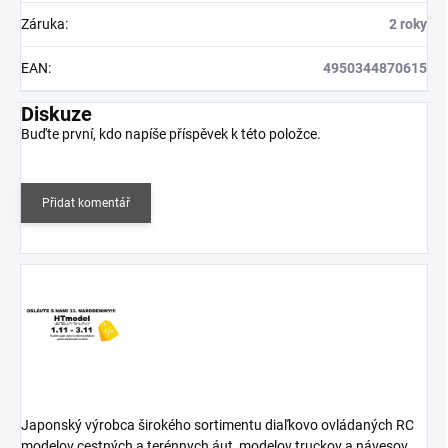
Záruka
:
2 roky
EAN
:
4950344870615
Diskuze
Buďte první, kdo napíše příspěvek k této položce.
Přidat komentář
Japonský výrobca širokého sortimentu diaľkovo ovládaných RC
modelov cestných a terénnych áut, modelov truckov a návesov,