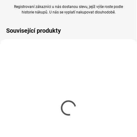
Registrovaní zákazníci u nás dostanou slevu, jejíž výše roste podle
historie nákupů. U nás se vyplatí nakupovat dlouhodobě.
Související produkty
SKLADEM
MOMENTÁLNĚ NEDOSTUPNÉ
(2 KS)
Spraygun PRO - Stříkací
Spraygun EASY - Stříkací
rukojeť pro sprej
rukojeť pro sprej
223 Kč
141 Kč
181 Kč bez DPH
115 Kč bez DPH
Detail