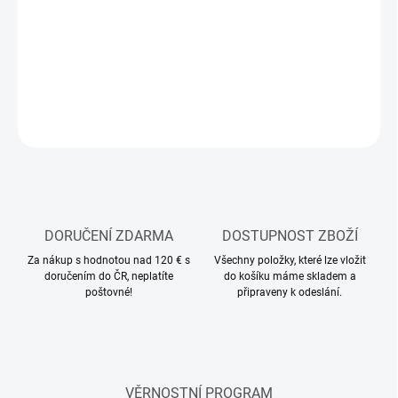
MOŽNOSTI
DORUČENÍ
Základní barva ve spreji
DETAILNÍ INFORMACE
ZEPTAT SE
HLÍDAT
DORUČENÍ ZDARMA
DOSTUPNOST ZBOŽÍ
Za nákup s hodnotou nad 120 € s
Všechny položky, které lze vložit
doručením do ČR, neplatíte
do košíku máme skladem a
poštovné!
připraveny k odeslání.
VĚRNOSTNÍ PROGRAM