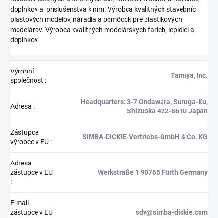
doplnkov a
príslušenstva k nim. Výrobca kvalitných stavebníc
plastových modelov, náradia a pomôcok pre plastikových
modelárov. Výrobca kvalitných modelárskych farieb, lepidiel a
doplnkov.
Výrobní
Tamiya, Inc.
společnost
:
Headquarters: 3-7 Ondawara, Suruga-Ku,
Adresa
:
Shizuoka 422-8610 Japan
Zástupce
SIMBA-DICKIE-Vertriebs-GmbH & Co. KG
výrobce v EU
:
Adresa
zástupce v EU
Werkstraße 1 90765 Fürth Germany
:
E-mail
zástupce v EU
sdv@simba-dickie.com