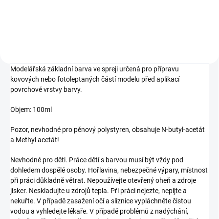
Do košíku
Modelářská základní barva ve spreji určená pro přípravu
kovových nebo fotoleptaných částí modelu před aplikací
povrchové vrstvy barvy.
Objem: 100ml
Pozor, nevhodné pro pěnový polystyren, obsahuje N-butyl-acetát
a Methyl acetát!
Nevhodné pro děti. Práce dětí s barvou musí být vždy pod
dohledem dospělé osoby. Hořlavina, nebezpečné výpary, místnost
při práci důkladně větrat. Nepoužívejte otevřený oheň a zdroje
jisker. Neskladujte u zdrojů tepla. Při práci nejezte, nepijte a
nekuřte. V případě zasažení očí a sliznice vypláchněte čistou
vodou a vyhledejte lékaře. V případě problémů z nadýchání,