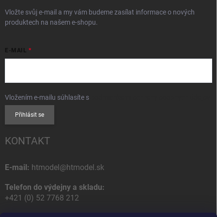
Vložte svůj e-mail a my vám budeme zasílat informace o nových
produktech na našem e-shopu.
E-MAIL
Vložením e-mailu súhlasíte s
podmienkami ochrany osobných údajov
Přihlásit se
KONTAKT
E-mail:
htmodel@htmodel.sk
Telefon do výdejny a skladu:
+421 (0) 52 7768 212