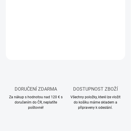
11.8.2026
MOŽNOSTI
DORUČENÍ
−
+
Přidat do košíku
ZEPTAT SE
HLÍDAT
DORUČENÍ ZDARMA
DOSTUPNOST ZBOŽÍ
Za nákup s hodnotou nad 120 € s
Všechny položky, které lze vložit
doručením do ČR, neplatíte
do košíku máme skladem a
poštovné!
připraveny k odeslání.