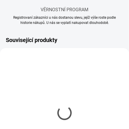
VĚRNOSTNÍ PROGRAM
Registrovaní zákazníci u nás dostanou slevu, jejíž výše roste podle
historie nákupů. U nás se vyplatí nakupovat dlouhodobě.
Související produkty
MOMENTÁLNĚ NEDOSTUPNÉ
SKLADEM
(2 KS)
Model set - Nářadí pro
Kleště vyštipovací
modeláře
Tamiya Side Cutter Gray
336 Kč
377 Kč
273 Kč bez DPH