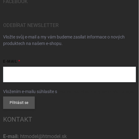
FACEBOOK
ODEBÍRAT NEWSLETTER
Vložte svůj e-mail a my vám budeme zasílat informace o nových
produktech na našem e-shopu.
E-MAIL
Vložením e-mailu súhlasíte s
podmienkami ochrany osobných údajov
Přihlásit se
KONTAKT
E-mail:
htmodel@htmodel.sk