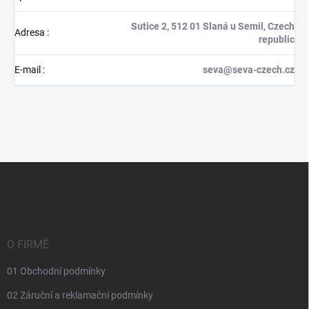
Sutice 2, 512 01 Slaná u Semil, Czech
Adresa
:
republic
E-mail
:
seva@seva-czech.cz
Z
á
p
a
t
í
O FIRMĚ
01 Obchodní podmínky
02 Záruční a reklamační podmínky