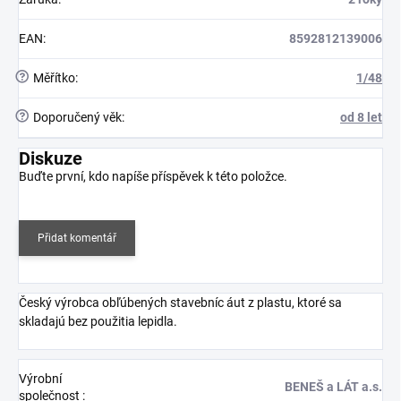
EAN
:
8592812139006
?
Měřítko
:
1/48
?
Doporučený věk
:
od 8 let
Diskuze
Buďte první, kdo napíše příspěvek k této položce.
Přidat komentář
Český výrobca obľúbených stavebníc áut z plastu, ktoré sa
skladajú bez použitia lepidla.
Výrobní
BENEŠ a LÁT a.s.
společnost
: