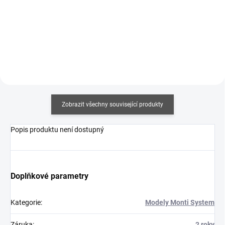
307 Kč bez DPH
Detail
Do košíku
Zobrazit všechny související produkty
Popis produktu není dostupný
Doplňkové parametry
Kategorie
:
Modely Monti System
Záruka
:
2 roky