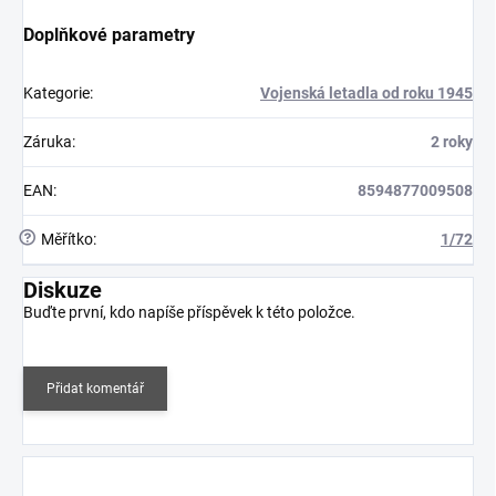
Doplňkové parametry
Kategorie
:
Vojenská letadla od roku 1945
Záruka
:
2 roky
EAN
:
8594877009508
?
Měřítko
:
1/72
Diskuze
Buďte první, kdo napíše příspěvek k této položce.
Přidat komentář