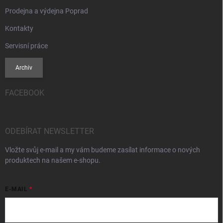
Prodejna a výdejna Poprad
Kontakty
Servisní práce
Archiv
FACEBOOK
ODEBÍRAT NEWSLETTER
Vložte svůj e-mail a my vám budeme zasílat informace o nových
produktech na našem e-shopu.
E-MAIL