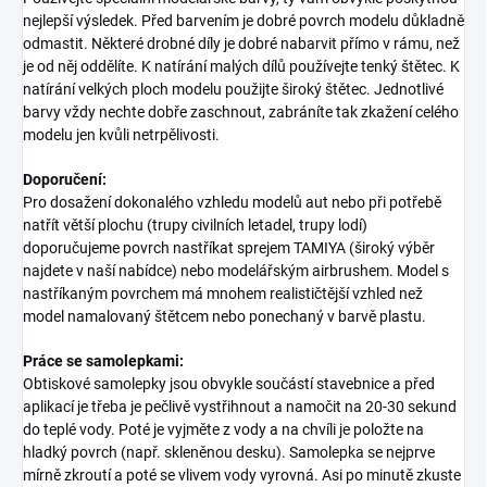
nejlepší výsledek. Před barvením je dobré povrch modelu důkladně
odmastit. Některé drobné díly je dobré nabarvit přímo v rámu, než
je od něj oddělíte. K natírání malých dílů používejte tenký štětec. K
natírání velkých ploch modelu použijte široký štětec. Jednotlivé
barvy vždy nechte dobře zaschnout, zabráníte tak zkažení celého
modelu jen kvůli netrpělivosti.
Doporučení:
Pro dosažení dokonalého vzhledu modelů aut nebo při potřebě
natřít větší plochu (trupy civilních letadel, trupy lodí)
doporučujeme povrch nastříkat sprejem TAMIYA (široký výběr
najdete v naší nabídce) nebo modelářským airbrushem. Model s
nastříkaným povrchem má mnohem realističtější vzhled než
model namalovaný štětcem nebo ponechaný v barvě plastu.
Práce se samolepkami:
Obtiskové samolepky jsou obvykle součástí stavebnice a před
aplikací je třeba je pečlivě vystřihnout a namočit na 20-30 sekund
do teplé vody. Poté je vyjměte z vody a na chvíli je položte na
hladký povrch (např. skleněnou desku). Samolepka se nejprve
mírně zkroutí a poté se vlivem vody vyrovná. Asi po minutě zkuste