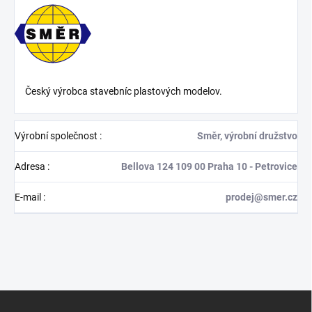
Český výrobca stavebníc plastových modelov.
Výrobní společnost
:
Směr, výrobní družstvo
Adresa
:
Bellova 124 109 00 Praha 10 - Petrovice
E-mail
:
prodej@smer.cz
Z