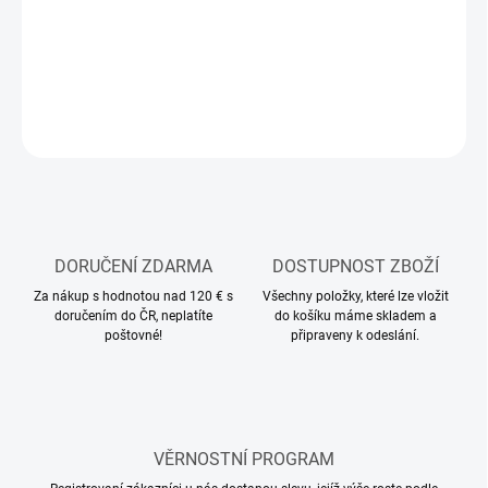
Stavebnice plastového modelu letadla
DETAILNÍ INFORMACE
ZEPTAT SE
HLÍDAT
DORUČENÍ ZDARMA
DOSTUPNOST ZBOŽÍ
Za nákup s hodnotou nad 120 € s
Všechny položky, které lze vložit
doručením do ČR, neplatíte
do košíku máme skladem a
poštovné!
připraveny k odeslání.
VĚRNOSTNÍ PROGRAM