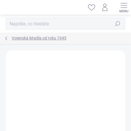
Přejít
na
obsah
Hledat
Vojenská letadla od roku 1945
ZNAČKA:
SMĚR