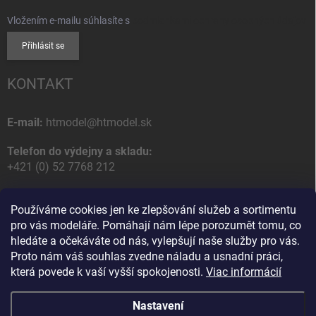
Vložením e-mailu súhlasíte s
podmienkami ochrany osobných údajov
Přihlásit se
KONTAKT
E-mail:
htmodel@htmodel.sk
Telefon do výdejny a skladu:
+421 (0) 52 7768 212
Poštovní / Odběrná adresa:
Používáme cookies jen ke zlepšování služeb a sortimentu
HT model
pro vás modeláře. Pomáhají nám lépe porozumět tomu, co
Na letisko 49
hledáte a očekáváte od nás, vylepšují naše služby pro vás.
058 01 Poprad
Proto nám váš souhlas zvedne náladu a usnadní práci,
Slovenská Republika
která povede k vaší vyšší spokojenosti.
Viac informácií
Nastavení