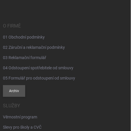
á
p
a
t
í
O FIRMĚ
01 Obchodní podmínky
02 Záruční a reklamační podmínky
03 Reklamační formulář
04 Odstoupení spotřebitele od smlouvy
05 Formulář pro odstoupení od smlouvy
Archiv
SLUŽBY
Věrnostní program
Slevy pro školy a CVČ