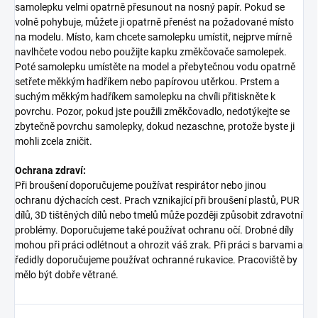
samolepku velmi opatrně přesunout na nosný papír. Pokud se
volně pohybuje, můžete ji opatrně přenést na požadované místo
na modelu. Místo, kam chcete samolepku umístit, nejprve mírně
navlhčete vodou nebo použijte kapku změkčovače samolepek.
Poté samolepku umístěte na model a přebytečnou vodu opatrně
setřete měkkým hadříkem nebo papírovou utěrkou. Prstem a
suchým měkkým hadříkem samolepku na chvíli přitiskněte k
povrchu. Pozor, pokud jste použili změkčovadlo, nedotýkejte se
zbytečně povrchu samolepky, dokud nezaschne, protože byste ji
mohli zcela zničit.
Ochrana zdraví:
Při broušení doporučujeme používat respirátor nebo jinou
ochranu dýchacích cest. Prach vznikající při broušení plastů, PUR
dílů, 3D tištěných dílů nebo tmelů může později způsobit zdravotní
problémy. Doporučujeme také používat ochranu očí. Drobné díly
mohou při práci odlétnout a ohrozit váš zrak. Při práci s barvami a
ředidly doporučujeme používat ochranné rukavice. Pracoviště by
mělo být dobře větrané.