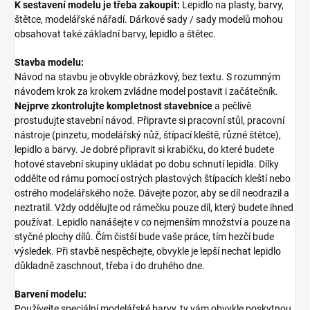
K sestavení modelu je třeba zakoupit:
Lepidlo na plasty, barvy,
štětce, modelářské nářadí. Dárkové sady / sady modelů mohou
obsahovat také základní barvy, lepidlo a štětec.
Stavba modelu:
Návod na stavbu je obvykle obrázkový, bez textu. S rozumným
návodem krok za krokem zvládne model postavit i začátečník.
Nejprve zkontrolujte kompletnost stavebnice
a pečlivě
prostudujte stavební návod. Připravte si pracovní stůl, pracovní
nástroje (pinzetu, modelářský nůž, štípací kleště, různé štětce),
lepidlo a barvy. Je dobré připravit si krabičku, do které budete
hotové stavební skupiny ukládat po dobu schnutí lepidla. Dílky
oddělte od rámu pomocí ostrých plastových štípacích kleští nebo
ostrého modelářského nože. Dávejte pozor, aby se díl neodrazil a
neztratil. Vždy oddělujte od rámečku pouze díl, který budete ihned
používat. Lepidlo nanášejte v co nejmenším množství a pouze na
styčné plochy dílů. Čím čistší bude vaše práce, tím hezčí bude
výsledek. Při stavbě nespěchejte, obvykle je lepší nechat lepidlo
důkladně zaschnout, třeba i do druhého dne.
Barvení modelu:
Používejte speciální modelářské barvy, ty vám obvykle poskytnou