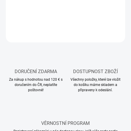
Stavebnice plastového modelu letadla
DETAILNÍ INFORMACE
ZEPTAT SE
HLÍDAT
DORUČENÍ ZDARMA
DOSTUPNOST ZBOŽÍ
Za nákup s hodnotou nad 120 € s
Všechny položky, které lze vložit
doručením do ČR, neplatíte
do košíku máme skladem a
poštovné!
připraveny k odeslání.
VĚRNOSTNÍ PROGRAM