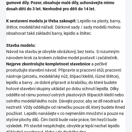
gumové díly. Pozor, obsahuje malé díly, uchovávejte mimo
dosah dětí do 3 let. Nevhodné pro děti do 14 let.
K sestavení modelu je třeba zakoupit:
Lepidlo na plasty, barvy,
štětce, modelářské nářadí. Dárkové sady / sady modelů mohou
obsahovat také základní barvy, lepidlo a štětec.
Stavba modelu:
Návod na stavbu je obvykle obrázkový, bez textu. S rozumným
návodem krok za krokem zvládne model postavit i začátečník.
Nejprve zkontrolujte kompletnost stavebnice
a pečlivě
prostudujte stavební návod. Připravte si pracovní stůl, pracovní
nástroje (pinzetu, modelářský nůž, štípací kleště, různé štětce),
lepidlo a barvy. Je dobré připravit si krabičku, do které budete
hotové stavební skupiny ukládat po dobu schnutí lepidla. Dílky
oddělte od rámu pomocí ostrých plastových štípacích kleští nebo
ostrého modelářského nože. Dávejte pozor, aby se díl neodrazil a
neztratil. Vždy oddělujte od rámečku pouze díl, který budete ihned
používat. Lepidlo nanášejte v co nejmenším množství a pouze na
styčné plochy dílů. Čím čistší bude vaše práce, tím hezčí bude
výsledek. Při stavbě nespěchejte, obvykle je lepší nechat lepidlo
důkladně zaschnout, třeba i do druhého dne.