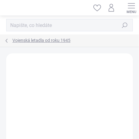
Přejít
na
obsah
Hledat
Vojenská letadla od roku 1945
ZNAČKA:
KINETIC