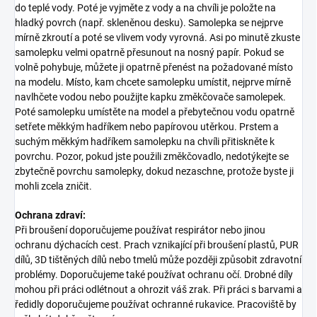
do teplé vody. Poté je vyjměte z vody a na chvíli je položte na
hladký povrch (např. skleněnou desku). Samolepka se nejprve
mírně zkroutí a poté se vlivem vody vyrovná. Asi po minutě zkuste
samolepku velmi opatrně přesunout na nosný papír. Pokud se
volně pohybuje, můžete ji opatrně přenést na požadované místo
na modelu. Místo, kam chcete samolepku umístit, nejprve mírně
navlhčete vodou nebo použijte kapku změkčovače samolepek.
Poté samolepku umístěte na model a přebytečnou vodu opatrně
setřete měkkým hadříkem nebo papírovou utěrkou. Prstem a
suchým měkkým hadříkem samolepku na chvíli přitiskněte k
povrchu. Pozor, pokud jste použili změkčovadlo, nedotýkejte se
zbytečně povrchu samolepky, dokud nezaschne, protože byste ji
mohli zcela zničit.
Ochrana zdraví:
Při broušení doporučujeme používat respirátor nebo jinou
ochranu dýchacích cest. Prach vznikající při broušení plastů, PUR
dílů, 3D tištěných dílů nebo tmelů může později způsobit zdravotní
problémy. Doporučujeme také používat ochranu očí. Drobné díly
mohou při práci odlétnout a ohrozit váš zrak. Při práci s barvami a
ředidly doporučujeme používat ochranné rukavice. Pracoviště by