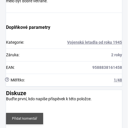
mělo být dobře větrané.
Doplňkové parametry
Kategorie
:
Vojenská letadla od roku 1945
Záruka
:
2 roky
EAN
:
9588838161458
?
Měřítko
:
1/48
Diskuze
Buďte první, kdo napíše příspěvek k této položce.
Přidat komentář