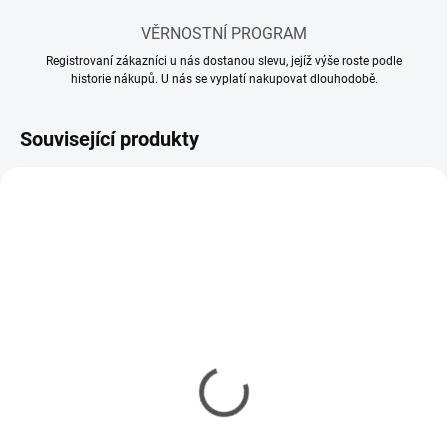
VĚRNOSTNÍ PROGRAM
Registrovaní zákazníci u nás dostanou slevu, jejíž výše roste podle
historie nákupů. U nás se vyplatí nakupovat dlouhodobě.
Související produkty
MOMENTÁLNĚ NEDOSTUPNÉ
SKLADEM
(2 KS)
Model set - Nářadí pro
Kleště vyštipovací
modeláře
Tamiya Side Cutter Gray
337 Kč
378 Kč
274 Kč bez DPH