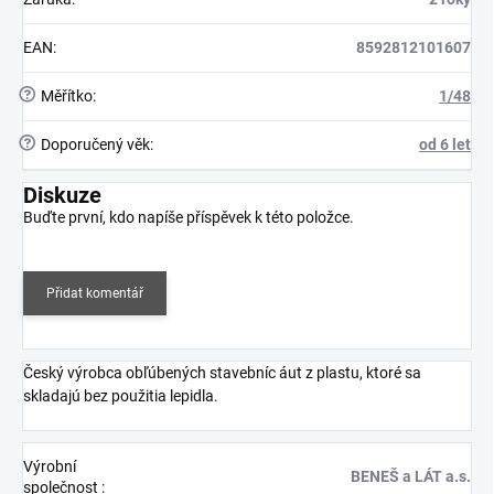
EAN
:
8592812101607
?
Měřítko
:
1/48
?
Doporučený věk
:
od 6 let
Diskuze
Buďte první, kdo napíše příspěvek k této položce.
Přidat komentář
Český výrobca obľúbených stavebníc áut z plastu, ktoré sa
skladajú bez použitia lepidla.
Výrobní
BENEŠ a LÁT a.s.
společnost
: