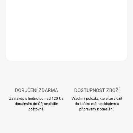
11.8.2026
MOŽNOSTI
DORUČENÍ
−
+
Přidat do košíku
ZEPTAT SE
HLÍDAT
DORUČENÍ ZDARMA
DOSTUPNOST ZBOŽÍ
Za nákup s hodnotou nad 120 € s
Všechny položky, které lze vložit
doručením do ČR, neplatíte
do košíku máme skladem a
poštovné!
připraveny k odeslání.