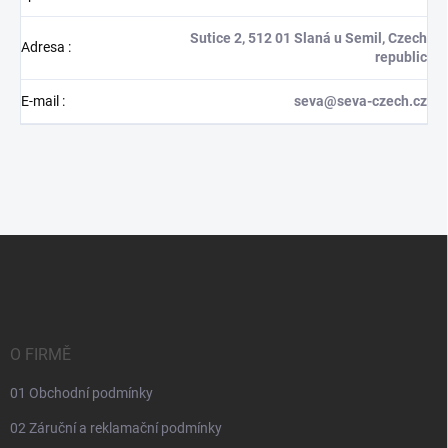
Sutice 2, 512 01 Slaná u Semil, Czech
Adresa
:
republic
E-mail
:
seva@seva-czech.cz
Z
á
p
a
t
í
O FIRMĚ
01 Obchodní podmínky
02 Záruční a reklamační podmínky