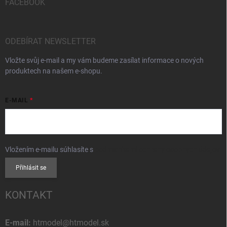
FACEBOOK
ODEBÍRAT NEWSLETTER
Vložte svůj e-mail a my vám budeme zasílat informace o nových
produktech na našem e-shopu.
E-MAIL
Vložením e-mailu súhlasíte s
podmienkami ochrany osobných údajov
Přihlásit se
KONTAKT
E-mail:
htmodel@htmodel.sk