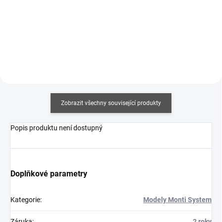
307 Kč bez DPH
Detail
Do košíku
Zobrazit všechny související produkty
Popis produktu není dostupný
Doplňkové parametry
Kategorie
:
Modely Monti System
Záruka
:
2 roky