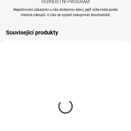
VĚRNOSTNÍ PROGRAM
Registrovaní zákazníci u nás dostanou slevu, jejíž výše roste podle
historie nákupů. U nás se vyplatí nakupovat dlouhodobě.
Související produkty
MOMENTÁLNĚ NEDOSTUPNÉ
SKLADEM
(2 KS)
Model set - Nářadí pro
Kleště vyštipovací
modeláře
Tamiya Side Cutter Gray
337 Kč
378 Kč
274 Kč bez DPH
307 Kč bez DPH