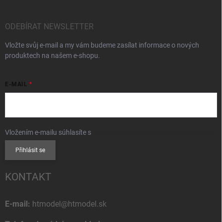
ODEBÍRAT NEWSLETTER
Vložte svůj e-mail a my vám budeme zasílat informace o nových
produktech na našem e-shopu.
E-MAIL
Vložením e-mailu súhlasíte s
podmienkami ochrany osobných údajov
Přihlásit se
KONTAKT
E-mail:
htmodel@htmodel.sk