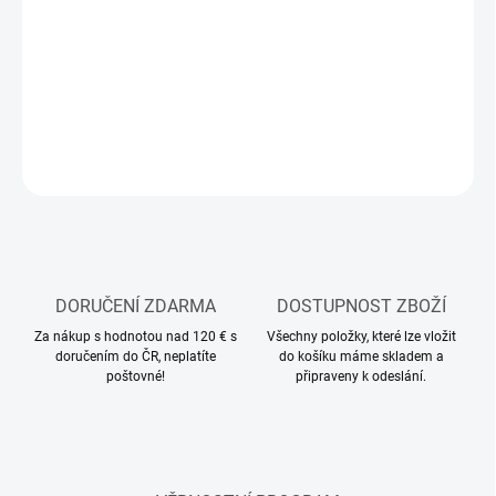
MOŽNOSTI
DORUČENÍ
−
+
Přidat do košíku
ZEPTAT SE
HLÍDAT
DORUČENÍ ZDARMA
DOSTUPNOST ZBOŽÍ
Za nákup s hodnotou nad 120 € s
Všechny položky, které lze vložit
doručením do ČR, neplatíte
do košíku máme skladem a
poštovné!
připraveny k odeslání.