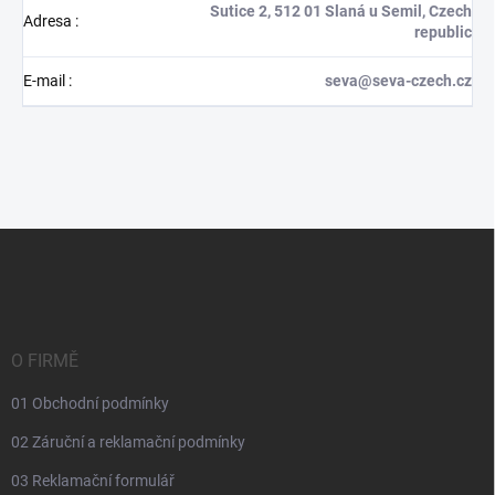
Sutice 2, 512 01 Slaná u Semil, Czech
Adresa
:
republic
E-mail
:
seva@seva-czech.cz
Z
á
p
a
t
í
O FIRMĚ
01 Obchodní podmínky
02 Záruční a reklamační podmínky
03 Reklamační formulář