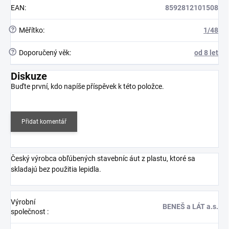
EAN
:
8592812101508
?
Měřítko
:
1/48
?
Doporučený věk
:
od 8 let
Diskuze
Buďte první, kdo napíše příspěvek k této položce.
Přidat komentář
Český výrobca obľúbených stavebníc áut z plastu, ktoré sa
skladajú bez použitia lepidla.
Výrobní
BENEŠ a LÁT a.s.
společnost
: