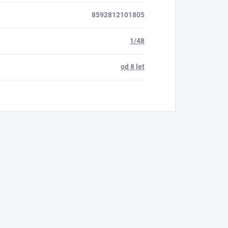
8592812101805
1/48
od 8 let