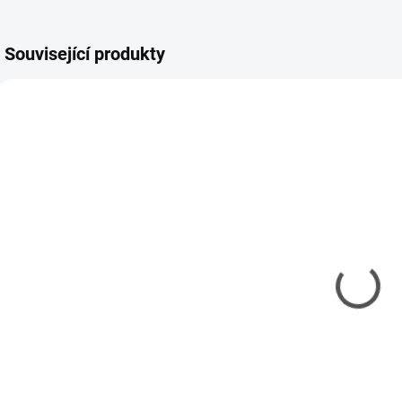
Související produkty
REV-29619
TAM-74093
MOMENTÁLNĚ
SKLADEM
NEDOSTUPNÉ
(2 KS)
Model set -
Kleště
Ř
Nářadí pro
vyštipovací
modeláře
Tamiya Side
Cutter Gray
337 Kč
378 Kč
274 Kč bez DPH
307 Kč bez DPH
1
Detail
Do košíku