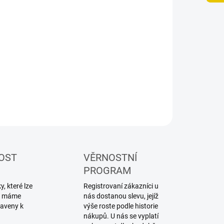
−
+
Přidat do košíku
ZEPTAT SE
HLÍDAT
OST
VĚRNOSTNÍ
PROGRAM
, které lze
Registrovaní zákazníci u
ku máme
nás dostanou slevu, jejíž
raveny k
výše roste podle historie
nákupů. U nás se vyplatí