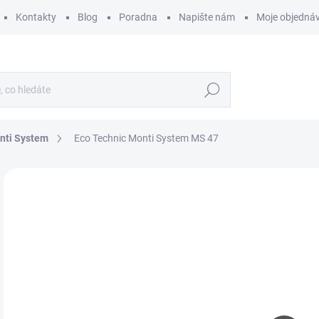
Kontakty
Blog
Poradna
Napište nám
Moje objedná
Hledat
nti System
Eco Technic Monti System MS 47
ZNAČKA:
MONTI SYSTEM
3
288
Měr
SK
cena
MŮŽ
DO:
12.
MOŽ