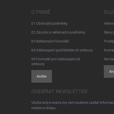
p
a
O FIRMĚ
SLU
t
í
01 Obchodní podmínky
Věrno
02 Záruční a reklamační podmínky
Slevy 
03 Reklamační formulář
Prodej
04 Odstoupení spotřebitele od smlouvy
Konta
05 Formulář pro odstoupení od
Servis
smlouvy
Arc
Archiv
ODEBÍRAT NEWSLETTER
Vložte svůj e-mail a my vám budeme zasílat informa
našem e-shopu.