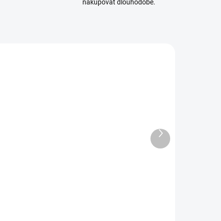
nakupovat dlouhodobě.
TAM-74142
TAM-74104
SKLADEM
SKLADEM
(6 KS)
(14 KS)
Další
ezací
Sada jehlových
produkt
podložka
pilníků Tamiya
Tamiya A5
(3ks)
modrá
223 Kč
177 Kč
81 Kč bez DPH
144 Kč bez DPH
Do košíku
Do košíku