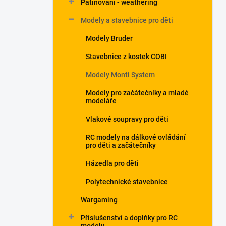
Patinování - weathering
a
n
Modely a stavebnice pro děti
e
Modely Bruder
l
Stavebnice z kostek COBI
Modely Monti System
Modely pro začátečníky a mladé
modeláře
Vlakové soupravy pro děti
RC modely na dálkové ovládání
pro děti a začátečníky
Házedla pro děti
Polytechnické stavebnice
Wargaming
Příslušenství a doplňky pro RC