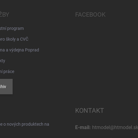
ŽBY
FACEBOOK
stní program
pro školy a CVČ
na a výdejna Poprad
kty
ní práce
hiv
KONTAKT
ce o nových produktech na
E-mail:
htmodel@htmodel.s