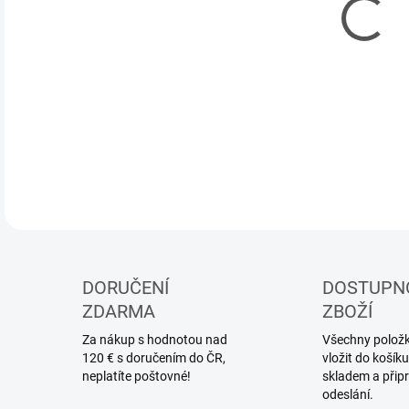
DORUČENÍ
DOSTUPN
ZDARMA
ZBOŽÍ
Za nákup s hodnotou nad
Všechny položky
120 € s doručením do ČR,
vložit do koší
neplatíte poštovné!
skladem a přip
odeslání.