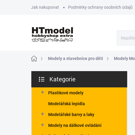
Přejít
Jak nakupovat
Podmínky ochrany osobních údajů
na
obsah
Domů
Modely a stavebnice pro děti
Modely Mo
P
Kategorie
o
Přeskočit
s
kategorie
t
Plastikové modely
r
Modelářská lepidla
a
n
Modelářské barvy a laky
n
Modely na dálkové ovládání
í
p