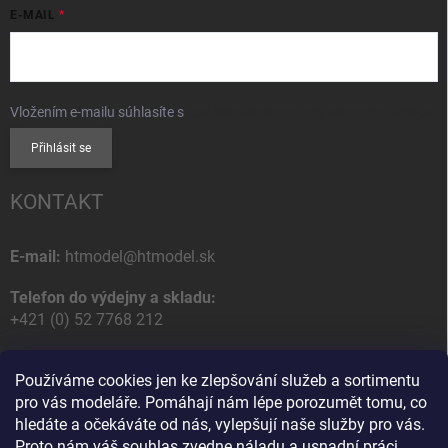
E-MAIL
Vložením e-mailu súhlasíte s
podmienkami ochrany osobných údajov
Přihlásit se
KONTAKT
E-mail:
htmodel@htmodel.sk
Telefon do výdejny a skladu:
+421 (0) 52 7768 212
Poštovní / Odběrná adresa:
Používáme cookies jen ke zlepšování služeb a sortimentu
HT model
pro vás modeláře. Pomáhají nám lépe porozumět tomu, co
Na letisko 49
hledáte a očekáváte od nás, vylepšují naše služby pro vás.
058 01 Poprad
Proto nám váš souhlas zvedne náladu a usnadní práci,