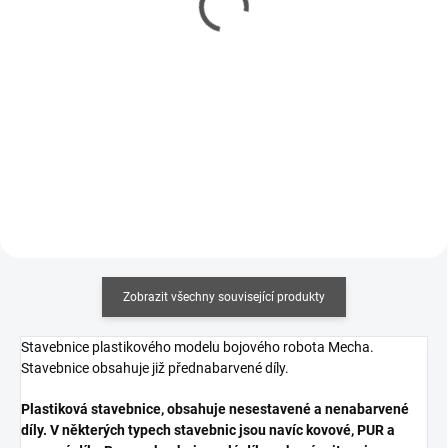
85 Kč
75 Kč
69 Kč bez DPH
61 Kč bez DPH
Měrná
Měrná
212,50 Kč / 100 ml
375 Kč / 100 ml
cena:
cena:
Do košíku
Do košíku
Zobrazit všechny související produkty
Stavebnice plastikového modelu bojového robota Mecha.
Stavebnice obsahuje již přednabarvené díly.
Plastiková stavebnice, obsahuje nesestavené a nenabarvené
díly. V některých typech stavebnic jsou navíc kovové, PUR a