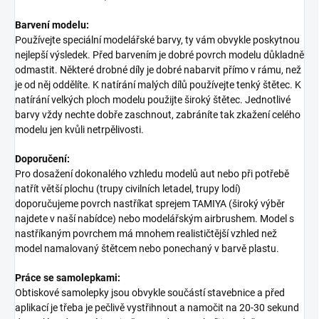
Barvení modelu:
Používejte speciální modelářské barvy, ty vám obvykle poskytnou
nejlepší výsledek. Před barvením je dobré povrch modelu důkladně
odmastit. Některé drobné díly je dobré nabarvit přímo v rámu, než
je od něj oddělíte. K natírání malých dílů používejte tenký štětec. K
natírání velkých ploch modelu použijte široký štětec. Jednotlivé
barvy vždy nechte dobře zaschnout, zabráníte tak zkažení celého
modelu jen kvůli netrpělivosti.
Doporučení:
Pro dosažení dokonalého vzhledu modelů aut nebo při potřebě
natřít větší plochu (trupy civilních letadel, trupy lodí)
doporučujeme povrch nastříkat sprejem TAMIYA (široký výběr
najdete v naší nabídce) nebo modelářským airbrushem. Model s
nastříkaným povrchem má mnohem realističtější vzhled než
model namalovaný štětcem nebo ponechaný v barvě plastu.
Práce se samolepkami:
Obtiskové samolepky jsou obvykle součástí stavebnice a před
aplikací je třeba je pečlivě vystřihnout a namočit na 20-30 sekund