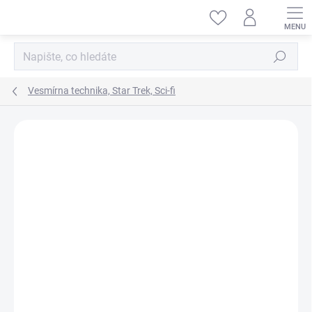
Přejít
na
obsah
Hledat
Vesmírna technika, Star Trek, Sci-fi
ZNAČKA:
MENG-MODEL