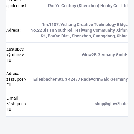
společnost
Rui Ye Century (Shenzhen) Hobby Co., Ltd
:
Rm.1107, Yishang Creative Technology Bldg.,
Adresa
:
No.22 Jia'an South Rd., Haiwang Community, Xin'an
St., Bao'an Dist., Shenzhen, Guangdong, China
Zástupce
výrobce v
Glow2B Germany GmbH
EU
:
Adresa
zástupce v
Erlenbacher Str. 3 42477 Radevormwald Germany
EU
:
E-mail
zástupce v
shop@glow2b.de
EU
: