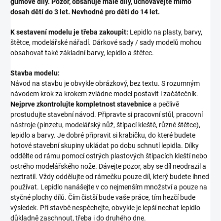
gumové díly. Pozor, obsahuje malé díly, uchovávejte mimo
dosah dětí do 3 let. Nevhodné pro děti do 14 let.
K sestavení modelu je třeba zakoupit:
Lepidlo na plasty, barvy,
štětce, modelářské nářadí. Dárkové sady / sady modelů mohou
obsahovat také základní barvy, lepidlo a štětec.
Stavba modelu:
Návod na stavbu je obvykle obrázkový, bez textu. S rozumným
návodem krok za krokem zvládne model postavit i začátečník.
Nejprve zkontrolujte kompletnost stavebnice
a pečlivě
prostudujte stavební návod. Připravte si pracovní stůl, pracovní
nástroje (pinzetu, modelářský nůž, štípací kleště, různé štětce),
lepidlo a barvy. Je dobré připravit si krabičku, do které budete
hotové stavební skupiny ukládat po dobu schnutí lepidla. Dílky
oddělte od rámu pomocí ostrých plastových štípacích kleští nebo
ostrého modelářského nože. Dávejte pozor, aby se díl neodrazil a
neztratil. Vždy oddělujte od rámečku pouze díl, který budete ihned
používat. Lepidlo nanášejte v co nejmenším množství a pouze na
styčné plochy dílů. Čím čistší bude vaše práce, tím hezčí bude
výsledek. Při stavbě nespěchejte, obvykle je lepší nechat lepidlo
důkladně zaschnout, třeba i do druhého dne.