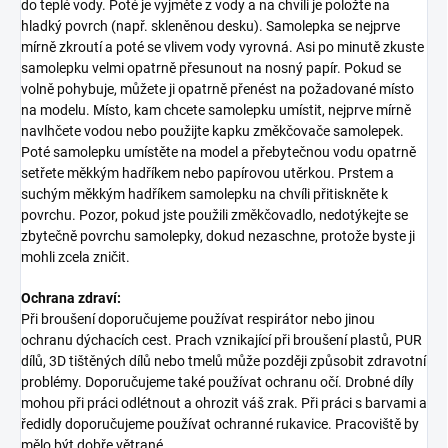
do teplé vody. Poté je vyjměte z vody a na chvíli je položte na
hladký povrch (např. skleněnou desku). Samolepka se nejprve
mírně zkroutí a poté se vlivem vody vyrovná. Asi po minutě zkuste
samolepku velmi opatrně přesunout na nosný papír. Pokud se
volně pohybuje, můžete ji opatrně přenést na požadované místo
na modelu. Místo, kam chcete samolepku umístit, nejprve mírně
navlhčete vodou nebo použijte kapku změkčovače samolepek.
Poté samolepku umístěte na model a přebytečnou vodu opatrně
setřete měkkým hadříkem nebo papírovou utěrkou. Prstem a
suchým měkkým hadříkem samolepku na chvíli přitiskněte k
povrchu. Pozor, pokud jste použili změkčovadlo, nedotýkejte se
zbytečně povrchu samolepky, dokud nezaschne, protože byste ji
mohli zcela zničit.
Ochrana zdraví:
Při broušení doporučujeme používat respirátor nebo jinou
ochranu dýchacích cest. Prach vznikající při broušení plastů, PUR
dílů, 3D tištěných dílů nebo tmelů může později způsobit zdravotní
problémy. Doporučujeme také používat ochranu očí. Drobné díly
mohou při práci odlétnout a ohrozit váš zrak. Při práci s barvami a
ředidly doporučujeme používat ochranné rukavice. Pracoviště by
mělo být dobře větrané.