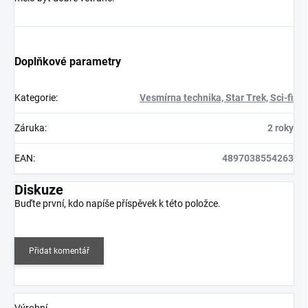
Doplňkové parametry
Kategorie
:
Vesmírna technika, Star Trek, Sci-fi
Záruka
:
2 roky
EAN
:
4897038554263
Diskuze
Buďte první, kdo napíše příspěvek k této položce.
Přidat komentář
Výrobní