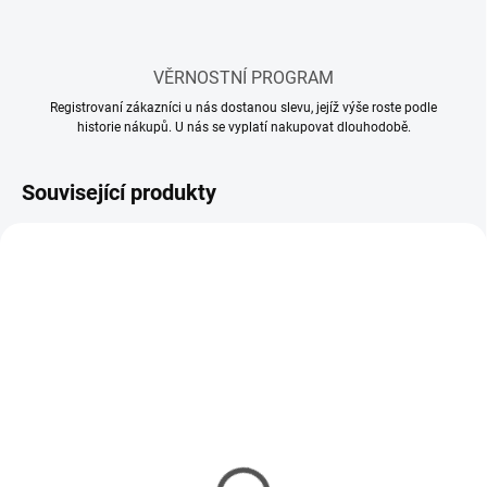
VĚRNOSTNÍ PROGRAM
Registrovaní zákazníci u nás dostanou slevu, jejíž výše roste podle
historie nákupů. U nás se vyplatí nakupovat dlouhodobě.
Související produkty
SKLADEM
SKLADEM
(58 KS)
(16 KS)
Lepidlo Tamiya Cement
Lepidlo Tamiya Cement
so štetcom 40ml
so štetcom 20ml