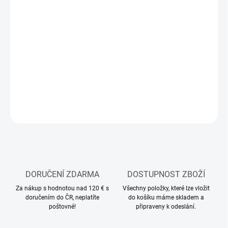
13.8.2026
MOŽNOSTI
DORUČENÍ
−
+
Přidat do košíku
DETAILNÍ INFORMACE
ZEPTAT SE
HLÍDAT
DORUČENÍ ZDARMA
DOSTUPNOST ZBOŽÍ
Za nákup s hodnotou nad 120 € s
Všechny položky, které lze vložit
doručením do ČR, neplatíte
do košíku máme skladem a
poštovné!
připraveny k odeslání.