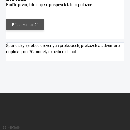
Buďte první, kdo napíše příspěvek k této položce.
Přidat komentář
Španělský výrobce dřevěných prolézaček, překážek a adventure
doplňků pro RC modely expedičních aut.
Z
á
p
a
t
í
O FIRMĚ