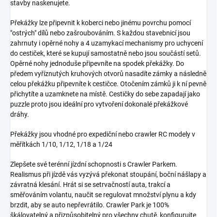
stavby naskenujete.
Překážky lze připevnit k koberci nebo jinému povrchu pomocí
"ostrých" dílů nebo zašroubováním. S každou stavebnicí jsou
zahrnuty i opěrné nohy a 4 uzamykací mechanismy pro uchycení
do cestiček, které se kupují samostatně nebo jsou součástí setů.
Opěrné nohy jednoduše připevníte na spodek překážky. Do
předem vyříznutých kruhových otvorů nasadíte zámky a následně
celou překážku připevníte k cestičce. Otočením zámků ji k ní pevně
přichytíte a uzamknete na místě. Cestičky do sebe zapadají jako
puzzle proto jsou ideální pro vytvoření dokonalé překážkové
dráhy.
Překážky jsou vhodné pro expediční nebo crawler RC modely v
měřítkách 1/10, 1/12, 1/18 a 1/24
Zlepšete své terénní jízdní schopnosti s Crawler Parkem.
Realismus při jízdě vás vyzývá překonat stoupání, boční nášlapy a
závratná klesání. Hrát si se setrvačností auta, trakcí a
směřováním volantu, naučit se regulovat množství plynu a kdy
brzdit, aby se auto nepřevrátilo. Crawler Park je 100%
škálovatelný a přizpůsobitelný pro všechny chutě, konfigurujte