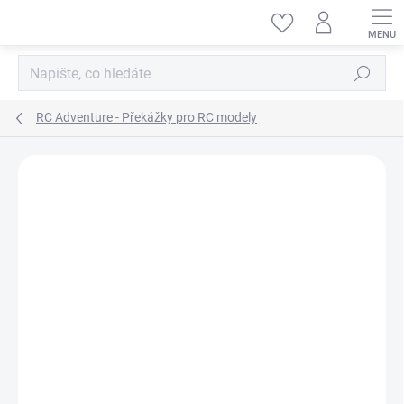
Přejít
na
obsah
Hledat
RC Adventure - Překážky pro RC modely
ZNAČKA:
TOYSWD
AKCE
VÝPRODEJ