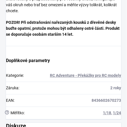
váš okruh nebo trať bez omezení a měňte výzvy tolikrát, kolikrát
chcete.
POZOR! Při odstraňování nařezaných kousků z dřevěné desky
buďte opatrní, protože mohou být odhaleny ostré části. Produkt
se doporučuje osobám starším 14 let.
Doplňkové parametry
Kategorie
:
RC Adventure - Překážky pro RC modely
Záruka
:
2 roky
EAN
:
8436602670273
?
Měřítko
:
1/18
,
1/24
Diskuze