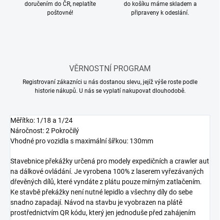
doručením do ČR, neplatíte
do košíku máme skladem a
poštovné!
připraveny k odeslání.
VĚRNOSTNÍ PROGRAM
Registrovaní zákazníci u nás dostanou slevu, jejíž výše roste podle
historie nákupů. U nás se vyplatí nakupovat dlouhodobě.
Měřítko: 1/18 a 1/24
Náročnost: 2 Pokročilý
Vhodné pro vozidla s maximální šířkou: 130mm
Stavebnice překážky určená pro modely expedičních a crawler aut
na dálkové ovládání. Je vyrobena 100% z laserem vyřezávaných
dřevěných dílů, které vyndáte z plátu pouze mírným zatlačením.
Ke stavbě překážky není nutné lepidlo a všechny díly do sebe
snadno zapadají. Návod na stavbu je vyobrazen na plátě
prostřednictvím QR kódu, který jen jednoduše před zahájením