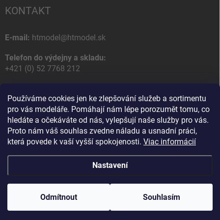
KONTAKT
E-mail:
htmodel@htmodel.sk
Telefon do výdejny a skladu:
+421 (0) 52 7768 212
Poštovní / Odběrná adresa:
Používáme cookies jen ke zlepšování služeb a sortimentu
HT model
pro vás modeláře. Pomáhají nám lépe porozumět tomu, co
Na letisko 49
hledáte a očekáváte od nás, vylepšují naše služby pro vás.
058 01 Poprad
Proto nám váš souhlas zvedne náladu a usnadní práci,
Slovenská Republika
která povede k vaší vyšší spokojenosti.
Viac informácií
Nastavení
Copyright 2026
HT model
. Všechna práva vyhrazena.
Upravit nastavení
cookies
Odmítnout
Souhlasím
Vytvořil Shoptet