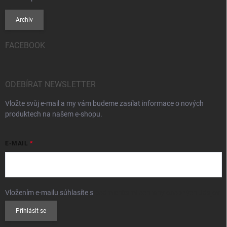
Archiv
FACEBOOK
ODEBÍRAT NEWSLETTER
Vložte svůj e-mail a my vám budeme zasílat informace o nových
produktech na našem e-shopu.
E-MAIL
Vložením e-mailu súhlasíte s
podmienkami ochrany osobných údajov
Přihlásit se