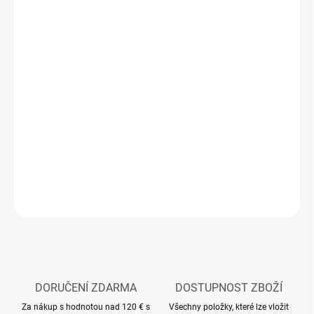
MŮŽEME
DORUČIT DO:
12.8.2026
MOŽNOSTI
DORUČENÍ
−
+
Přidat do košíku
Stavebnice překážky pro RC auta
DETAILNÍ INFORMACE
ZEPTAT SE
HLÍDAT
DORUČENÍ ZDARMA
DOSTUPNOST ZBOŽÍ
Za nákup s hodnotou nad 120 € s
Všechny položky, které lze vložit