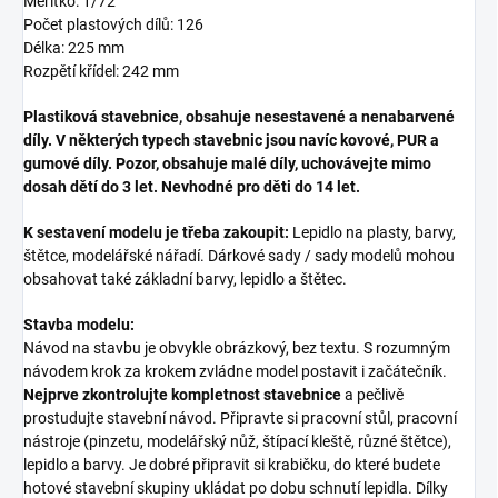
Měřítko: 1/72
Počet plastových dílů: 126
Délka: 225 mm
Rozpětí křídel: 242 mm
Plastiková stavebnice, obsahuje nesestavené a nenabarvené
díly. V některých typech stavebnic jsou navíc kovové, PUR a
gumové díly. Pozor, obsahuje malé díly, uchovávejte mimo
dosah dětí do 3 let. Nevhodné pro děti do 14 let.
K sestavení modelu je třeba zakoupit:
Lepidlo na plasty, barvy,
štětce, modelářské nářadí. Dárkové sady / sady modelů mohou
obsahovat také základní barvy, lepidlo a štětec.
Stavba modelu:
Návod na stavbu je obvykle obrázkový, bez textu. S rozumným
návodem krok za krokem zvládne model postavit i začátečník.
Nejprve zkontrolujte kompletnost stavebnice
a pečlivě
prostudujte stavební návod. Připravte si pracovní stůl, pracovní
nástroje (pinzetu, modelářský nůž, štípací kleště, různé štětce),
lepidlo a barvy. Je dobré připravit si krabičku, do které budete
hotové stavební skupiny ukládat po dobu schnutí lepidla. Dílky