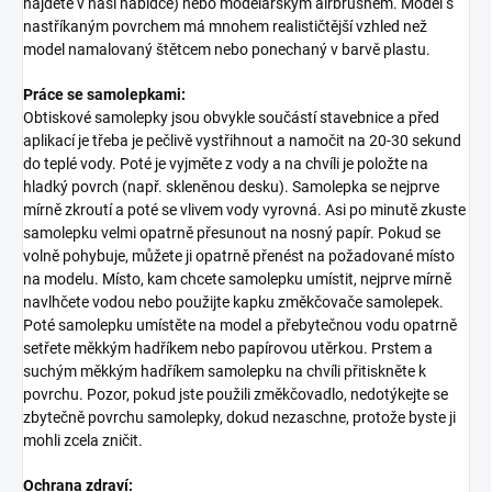
najdete v naší nabídce) nebo modelářským airbrushem. Model s
nastříkaným povrchem má mnohem realističtější vzhled než
model namalovaný štětcem nebo ponechaný v barvě plastu.
Práce se samolepkami:
Obtiskové samolepky jsou obvykle součástí stavebnice a před
aplikací je třeba je pečlivě vystřihnout a namočit na 20-30 sekund
do teplé vody. Poté je vyjměte z vody a na chvíli je položte na
hladký povrch (např. skleněnou desku). Samolepka se nejprve
mírně zkroutí a poté se vlivem vody vyrovná. Asi po minutě zkuste
samolepku velmi opatrně přesunout na nosný papír. Pokud se
volně pohybuje, můžete ji opatrně přenést na požadované místo
na modelu. Místo, kam chcete samolepku umístit, nejprve mírně
navlhčete vodou nebo použijte kapku změkčovače samolepek.
Poté samolepku umístěte na model a přebytečnou vodu opatrně
setřete měkkým hadříkem nebo papírovou utěrkou. Prstem a
suchým měkkým hadříkem samolepku na chvíli přitiskněte k
povrchu. Pozor, pokud jste použili změkčovadlo, nedotýkejte se
zbytečně povrchu samolepky, dokud nezaschne, protože byste ji
mohli zcela zničit.
Ochrana zdraví: