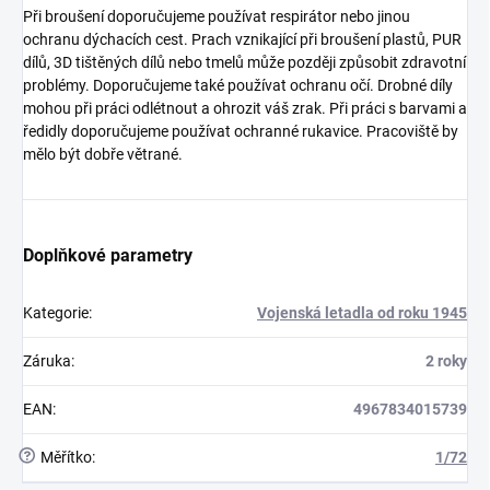
Při broušení doporučujeme používat respirátor nebo jinou
ochranu dýchacích cest. Prach vznikající při broušení plastů, PUR
dílů, 3D tištěných dílů nebo tmelů může později způsobit zdravotní
problémy. Doporučujeme také používat ochranu očí. Drobné díly
mohou při práci odlétnout a ohrozit váš zrak. Při práci s barvami a
ředidly doporučujeme používat ochranné rukavice. Pracoviště by
mělo být dobře větrané.
Doplňkové parametry
Kategorie
:
Vojenská letadla od roku 1945
Záruka
:
2 roky
EAN
:
4967834015739
?
Měřítko
:
1/72