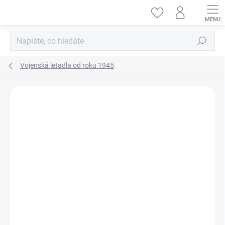
Přejít
na
obsah
Hledat
Vojenská letadla od roku 1945
ZNAČKA:
HASEGAWA