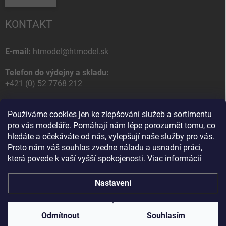
KONTAKT
E-mail:
htmodel@htmodel.sk
Telefon do výdejny a skladu:
+421 (0) 52 7768 212
Poštovní / Odběrná adresa:
Používáme cookies jen ke zlepšování služeb a sortimentu
HT model
pro vás modeláře. Pomáhají nám lépe porozumět tomu, co
Na letisko 49
hledáte a očekáváte od nás, vylepšují naše služby pro vás.
058 01 Poprad
Proto nám váš souhlas zvedne náladu a usnadní práci,
Slovenská Republika
která povede k vaší vyšší spokojenosti.
Viac informácií
Nastavení
Copyright 2026
HT model
. Všechna práva vyhrazena.
Upravit nastavení
cookies
Odmítnout
Souhlasím