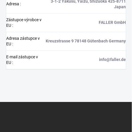
3-1-2 Yakusu, Yaizu, Shizuoka 425-8711
Adresa
:
Japan
Zástupce výrobce v
FALLER GmbH
EU
:
Adresa zástupce v
Kreuzstrasse 9 78148 Gütenbach Germany
EU
:
E-mail zástupce v
info@faller.de
EU
:
Z
á
p
a
t