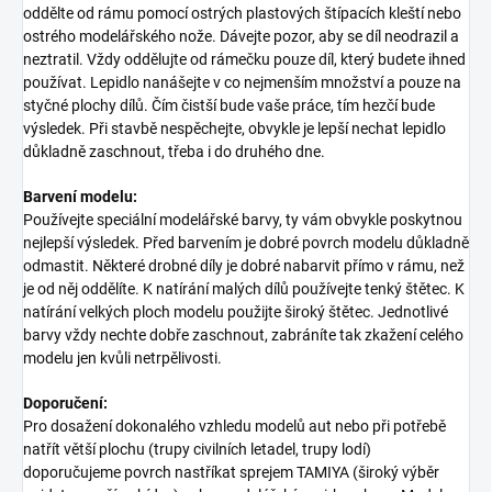
oddělte od rámu pomocí ostrých plastových štípacích kleští nebo
ostrého modelářského nože. Dávejte pozor, aby se díl neodrazil a
neztratil. Vždy oddělujte od rámečku pouze díl, který budete ihned
používat. Lepidlo nanášejte v co nejmenším množství a pouze na
styčné plochy dílů. Čím čistší bude vaše práce, tím hezčí bude
výsledek. Při stavbě nespěchejte, obvykle je lepší nechat lepidlo
důkladně zaschnout, třeba i do druhého dne.
Barvení modelu:
Používejte speciální modelářské barvy, ty vám obvykle poskytnou
nejlepší výsledek. Před barvením je dobré povrch modelu důkladně
odmastit. Některé drobné díly je dobré nabarvit přímo v rámu, než
je od něj oddělíte. K natírání malých dílů používejte tenký štětec. K
natírání velkých ploch modelu použijte široký štětec. Jednotlivé
barvy vždy nechte dobře zaschnout, zabráníte tak zkažení celého
modelu jen kvůli netrpělivosti.
Doporučení:
Pro dosažení dokonalého vzhledu modelů aut nebo při potřebě
natřít větší plochu (trupy civilních letadel, trupy lodí)
doporučujeme povrch nastříkat sprejem TAMIYA (široký výběr