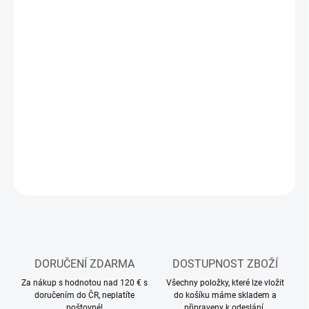
12.8.2026
MOŽNOSTI
DORUČENÍ
−
+
Přidat do košíku
Stavebnice plastového modelu letadla
DETAILNÍ INFORMACE
ZEPTAT SE
HLÍDAT
DORUČENÍ ZDARMA
DOSTUPNOST ZBOŽÍ
Za nákup s hodnotou nad 120 € s
Všechny položky, které lze vložit
doručením do ČR, neplatíte
do košíku máme skladem a
poštovné!
připraveny k odeslání.