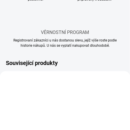
VĚRNOSTNÍ PROGRAM
Registrovaní zákazníci u nás dostanou slevu, jejíž výše roste podle
historie nákupů. U nás se vyplatí nakupovat dlouhodobě.
Související produkty
SKLADEM
SKLADEM
(58 KS)
(16 KS)