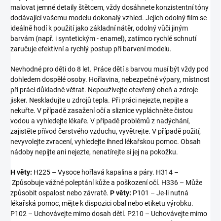
malovat jemné detaily štětcem, vždy dosáhnete konzistentní tóny
dodávající vašemu modelu dokonalý vzhled. Jejich odolný film se
ideálně hodí k použití jako základní nátěr, odolný vůči jiným
barvám (např. i syntetickým - enamel), zatímco rychlé schnutí
zaručuje efektivní a rychlý postup při barvení modelu.
Nevhodné pro děti do 8 let. Práce dětí s barvou musí být vždy pod
dohledem dospělé osoby. Hořlavina, nebezpečné výpary, místnost
při práci důkladně větrat. Nepoužívejte otevřený oheň a zdroje
jisker. Neskladujte u zdrojů tepla. Při práci nejezte, nepijte a
nekuřte. V případě zasažení očí a sliznice vypláchněte čistou
vodou a vyhledejte lékaře. V případě problémů z nadýchání,
zajistěte přívod čerstvého vzduchu, vyvětrejte. V případě požití,
nevyvolejte zvracení, vyhledejte ihned lékařskou pomoc. Obsah
nádoby nepijte ani nejezte, nenatírejte si jej na pokožku.
H věty:
H225 – Vysoce hořlavá kapalina a páry. H314 –
Způsobuje vážné poleptání kůže a poškození očí. H336 – Může
způsobit ospalost nebo závratě.
P věty:
P101 – Je-li nutná
lékařská pomoc, mějte k dispozici obal nebo etiketu výrobku.
P102 – Uchovávejte mimo dosah dětí. P210 – Uchovávejte mimo