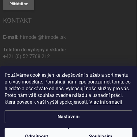
Přihlásit se
KONTAKT
E-mail:
htmodel@htmodel.sk
Telefon do výdejny a skladu:
+421 (0) 52 7768 212
Poštovní / Odběrná adresa:
Používáme cookies jen ke zlepšování služeb a sortimentu
HT model
pro vás modeláře. Pomáhají nám lépe porozumět tomu, co
Na letisko 49
hledáte a očekáváte od nás, vylepšují naše služby pro vás.
058 01 Poprad
Proto nám váš souhlas zvedne náladu a usnadní práci,
Slovenská Republika
která povede k vaší vyšší spokojenosti.
Viac informácií
Nastavení
Copyright 2026
HT model
. Všechna práva vyhrazena.
Upravit nastavení
cookies
Odmítnout
Souhlasím