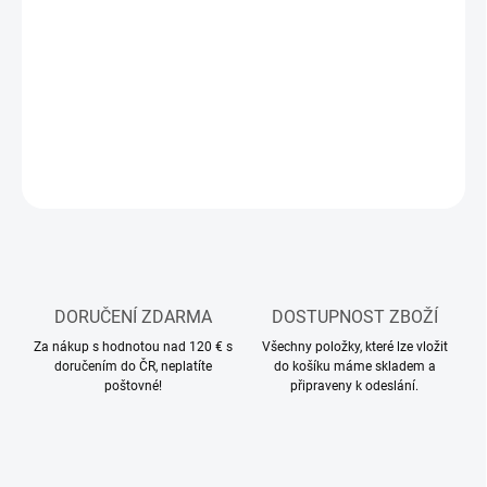
−
+
Přidat do košíku
Modelářské akryl-epoxidové (lacquer) barvy Tamiya
DETAILNÍ INFORMACE
ZEPTAT SE
HLÍDAT
DORUČENÍ ZDARMA
DOSTUPNOST ZBOŽÍ
Za nákup s hodnotou nad 120 € s
Všechny položky, které lze vložit
doručením do ČR, neplatíte
do košíku máme skladem a
poštovné!
připraveny k odeslání.