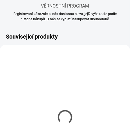
VĚRNOSTNÍ PROGRAM
Registrovaní zákazníci u nás dostanou slevu, jejíž výše roste podle
historie nákupů. U nás se vyplatí nakupovat dlouhodobě.
Související produkty
SKLADEM
SKLADEM
(3 KS)
(5 KS)
Lacquerové ředidlo
Lacquerové ředidlo
Tamiya LP-10 Lacquer
Tamiya Lacquer Thinner
Thinner 10ml
250ml
61 Kč
238 Kč