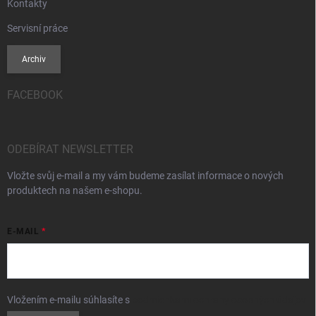
Kontakty
Servisní práce
Archiv
FACEBOOK
ODEBÍRAT NEWSLETTER
Vložte svůj e-mail a my vám budeme zasílat informace o nových
produktech na našem e-shopu.
E-MAIL
Vložením e-mailu súhlasíte s
podmienkami ochrany osobných údajov