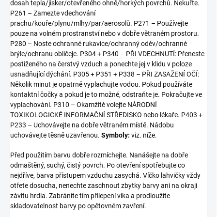
dosah tepla/jisker/otevřeného ohně/horkých povrchů. Nekuřte.
P261 – Zamezte vdechování
prachu/kouře/plynu/mlhy/par/aerosolů. P271 – Používejte
pouze na volném prostranství nebo v dobře větraném prostoru.
P280 – Noste ochranné rukavice/ochranný oděv/ochranné
brýle/ochranu obličeje. P304 + P340 – PŘI VDECHNUTÍ: Přeneste
postiženého na čerstvý vzduch a ponechte jej v klidu v poloze
usnadňující dýchání. P305 + P351 + P338 – PŘI ZASAŽENÍ OČÍ:
Několik minut je opatrně vyplachujte vodou. Pokud používáte
kontaktní čočky a pokud je to možné, odstraňte je. Pokračujte ve
vyplachování. P310 – Okamžitě volejte NÁRODNÍ
TOXIKOLOGICKÉ INFORMAČNÍ STŘEDISKO nebo lékaře. P403 +
P233 – Uchovávejte na dobře větraném místě. Nádobu
uchovávejte těsně uzavřenou.
Symboly:
viz. níže.
Před použitím barvu dobře rozmíchejte. Nanášejte na dobře
odmaštěný, suchý, čistý povrch. Po otevření spotřebujte co
nejdříve, barva přístupem vzduchu zasychá. Víčko lahvičky vždy
otřete dosucha, nenechte zaschnout zbytky barvy ani na okraji
závitu hrdla. Zabráníte tím přilepení víka a prodloužíte
skladovatelnost barvy po opětovném zavření.